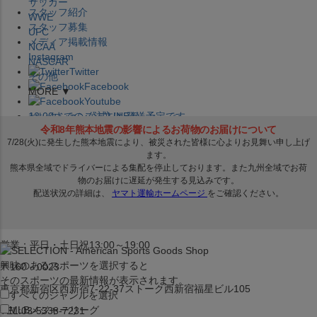
サッカー
スタッフ紹介
WWE
スタッフ募集
UFC
メディア掲載情報
NCAA
Instagram
NASCAR
Twitter
その他
Facebook
MORE ▼
Youtube
セレクション公式LINE@
12:00
までのご注文は
発送予定です。
在庫品は
1-3営業日内で発送
!! ※お取寄せ商品は対象外
×
セレクション新宿本店
ベースボール館
営業：平日・土日祝13:00～19:00
興味のあるスポーツを選択すると
〒160－0023
そのスポーツの最新情報が表示されます。
東京都新宿区西新宿7-22-37ストーク西新宿福星ビル105
すべてのジャンルを選択
MLB
メジャーリーグ
TEL:03-5338-7231