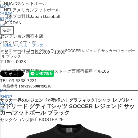
NBA
バスケットボール
MAP
NFL
アメリカンフットボール
SHOP
日本プロ野球
Japan Baseball
BLOG
JORDAN
セレクション新宿本店
x
バスケ/アメフト館
HOME
サッカー グッズ
レアル・マドリード グティ Tシャツ SOCCER レジェンド サッカー/フットボー
営業：平日・土日祝13:00～19:00
ル ブラック
〒160－0023
東京都新宿区西新宿7-22-37ストーク西新宿福星ビル105
TEL:03-5338-7231
商品番号
soc-190508rlt0136
MAP
SHOP
レアル・
サッカー界のレジェンドが勢揃い！グラフィックTシャツ
BLOG
マドリード グティ Tシャツ SOCCER レジェンド サッ
カー/フットボール ブラック
セレクション大阪店BIGSTEP 2F
営業：平日・土日祝12:00～19:00