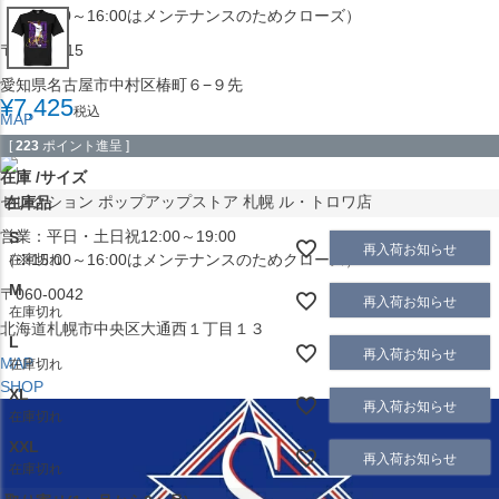
（※15:00～16:00はメンテナンスのためクローズ）
〒453-0015
愛知県名古屋市中村区椿町６−９先
¥
7,425
税込
MAP
SHOP
[
223
ポイント進呈 ]
在庫
サイズ
セレクション ポップアップストア 札幌 ル・トロワ店
在庫品
営業：平日・土日祝12:00～19:00
S
再入荷お知らせ
（※15:00～16:00はメンテナンスのためクローズ）
在庫切れ
M
〒060-0042
再入荷お知らせ
在庫切れ
北海道札幌市中央区大通西１丁目１３
L
再入荷お知らせ
MAP
在庫切れ
SHOP
XL
再入荷お知らせ
在庫切れ
XXL
再入荷お知らせ
在庫切れ