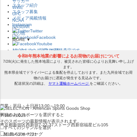
サッカー
スタッフ紹介
WWE
スタッフ募集
UFC
メディア掲載情報
NCAA
Instagram
NASCAR
Twitter
その他
Facebook
MORE ▼
Youtube
セレクション公式LINE@
12:00
までのご注文は
発送予定です。
在庫品は
1-3営業日内で発送
!! ※お取寄せ商品は対象外
×
セレクション新宿本店
ベースボール館
営業：平日・土日祝13:00～19:00
興味のあるスポーツを選択すると
〒160－0023
そのスポーツの最新情報が表示されます。
東京都新宿区西新宿7-22-37ストーク西新宿福星ビル105
すべてのジャンルを選択
MLB
メジャーリーグ
TEL:03-5338-7231