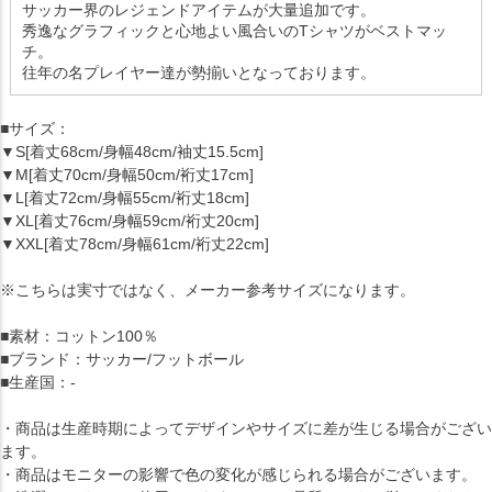
サッカー界のレジェンドアイテムが大量追加です。
秀逸なグラフィックと心地よい風合いのTシャツがベストマッ
チ。
往年の名プレイヤー達が勢揃いとなっております。
■サイズ：
▼S[着丈68cm/身幅48cm/袖丈15.5cm]
▼M[着丈70cm/身幅50cm/裄丈17cm]
▼L[着丈72cm/身幅55cm/裄丈18cm]
▼XL[着丈76cm/身幅59cm/裄丈20cm]
▼XXL[着丈78cm/身幅61cm/裄丈22cm]
※こちらは実寸ではなく、メーカー参考サイズになります。
■素材：コットン100％
■ブランド：サッカー/フットボール
■生産国：-
・商品は生産時期によってデザインやサイズに差が生じる場合がござい
ます。
・商品はモニターの影響で色の変化が感じられる場合がございます。