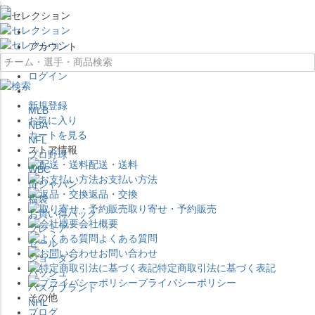
×
アカウント
ログイン
新規登録
MLB
お気に入り
NBA
カートを見る
NFL
ストア情報
プロ野球
配送・送料
WBC
お支払い方法
侍ジャパン
返品・交換
福袋
取り寄せ・予約販売
お買い得パック
会社概要
プレミア
よくある質問
セール
お問い合わせ
ジョーダン
特定商取引法に基づく表記
バッシュ
プライバシーポリシー
バスケブランド
その他
NHL
ブログ