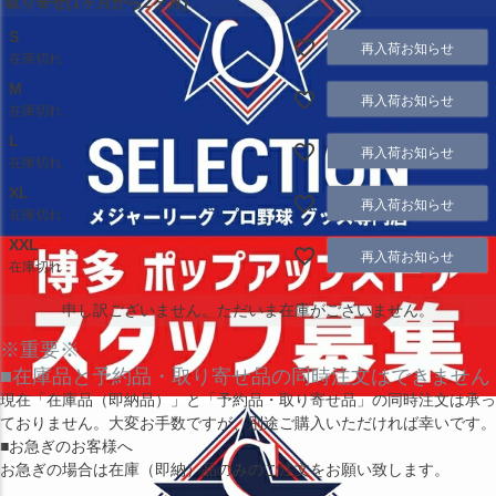
取り寄せ(1ヶ月から2ヶ月)
S
再入荷お知らせ
在庫切れ
M
再入荷お知らせ
在庫切れ
L
再入荷お知らせ
在庫切れ
XL
再入荷お知らせ
在庫切れ
XXL
再入荷お知らせ
在庫切れ
申し訳ございません。ただいま在庫がございません。
※重要※
■在庫品と予約品・取り寄せ品の同時注文はできません
現在
「在庫品（即納品）」
と
「予約品・取り寄せ品」
の同時注文は承っ
ておりません。大変お手数ですが、別途ご購入いただければ幸いです。
■お急ぎのお客様へ
お急ぎの場合は
在庫（即納）品
のみのご注文をお願い致します。