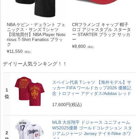
NBA ケビン・デュラント フェ
CRフラメンゴ キャップ 帽子
ニックス・サンズ Tシャツ
ロゴ アジャスタブル スタータ
【現地買付】NBA Player Noto
ー STARTER ブラック サッカ
rious T-Shirt Fanatics ブラッ
ー
ク
¥
8,800
（税込）
¥
11,550
（税込）
デイリー人気ランキング！！
スペイン代表 Tシャツ 【海外モデル】サ
ッカー FIFA ワールドカップ2026 優勝記
1
念 トロフィー アディダス/Adidas レッド
位
17,600円
(税込)
MLB 大谷翔平 ドジャース ユニフォーム
WS2025優勝 ゴールドコレクション スタ
2
ジアムジャージ Jersey ナイキ/Nike ホワ