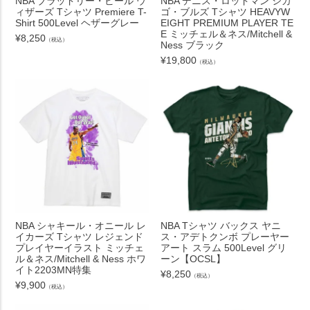
NBA ブラッドリー・ビール ウ
NBA デニス・ロッドマン シカ
ィザーズ Tシャツ Premiere T-
ゴ・ブルズ Tシャツ HEAVYW
Shirt 500Level ヘザーグレー
EIGHT PREMIUM PLAYER TE
E ミッチェル＆ネス/Mitchell &
¥
8,250
（税込）
Ness ブラック
¥
19,800
（税込）
NBA シャキール・オニール レ
NBA Tシャツ バックス ヤニ
イカーズ Tシャツ レジェンド
ス・アデトクンボ プレーヤー
プレイヤーイラスト ミッチェ
アート スラム 500Level グリ
ル＆ネス/Mitchell & Ness ホワ
ーン【OCSL】
イト2203MN特集
¥
8,250
（税込）
¥
9,900
（税込）