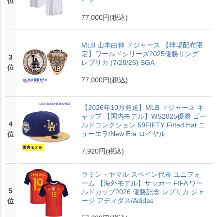
イト
位
77,000円
(税込)
MLB 山本由伸 ドジャース 【球場配布限
定】ワールドシリーズ2025優勝リング
3
レプリカ (7/28/26) SGA
位
77,000円
(税込)
【2026年10月発送】MLB ドジャース キ
ャップ 【国内モデル】WS2025優勝 ゴー
4
ルドコレクション 59FIFTY Fitted Hat ニ
ューエラ/New Era ロイヤル
位
7,920円
(税込)
ラミン・ヤマル スペイン代表 ユニフォ
ーム 【海外モデル】サッカー FIFA ワー
5
ルドカップ2026 優勝記念 レプリカ ジャ
ージ アディダス/Adidas
位