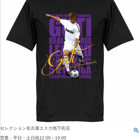
〒542-008
大阪府大阪市中央区西心斎橋1丁目6番14号
TEL:06-4708-3300
MAP
SHOP
BLOG
JR水道橋駅西口店
営業：土・日・祝日のみ 12:00-18:00
〒101-0061
東京都千代田区神田三崎町２丁目２２−１ 1F
MAP
SHOP
セレクション名古屋エスカ地下街店
営業：平日・土日祝12:00～19:00