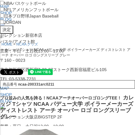
NBA
バスケットボール
MAP
NFL
アメリカンフットボール
SHOP
日本プロ野球
Japan Baseball
BLOG
JORDAN
セレクション新宿本店
x
バスケ/アメフト館
HOME
NCAA グッズ
カレッジ Tシャツ NCAA パデュー大学 ボイラーメーカーズ ディストレスト ア
営業：平日・土日祝13:00～19:00
ーチ オーバー ロゴ ロングスリーブ グレー
〒160－0023
東京都新宿区西新宿7-22-37ストーク西新宿福星ビル105
TEL:03-5338-7231
商品番号
ncaa-200331arc0211
MAP
SHOP
カレ
プロ並みの人気を誇る！NCAAアーチオーバーロゴロングTEE！
BLOG
ッジ Tシャツ NCAA パデュー大学 ボイラーメーカーズ
ディストレスト アーチ オーバー ロゴ ロングスリーブ
グレー
セレクション大阪店BIGSTEP 2F
営業：平日・土日祝12:00～19:00