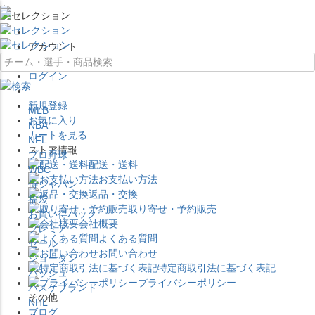
×
アカウント
ログイン
新規登録
MLB
お気に入り
NBA
カートを見る
NFL
ストア情報
プロ野球
配送・送料
WBC
お支払い方法
侍ジャパン
返品・交換
福袋
取り寄せ・予約販売
お買い得パック
会社概要
プレミア
よくある質問
セール
お問い合わせ
ジョーダン
特定商取引法に基づく表記
バッシュ
プライバシーポリシー
バスケブランド
その他
NHL
ブログ