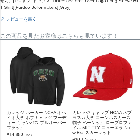
せん）[Tシャツ][トップス][Distressed Arch Over Logo Long Sleeve Hit
T-Shirt][Purdue Boilermakers][Gray]
レビューを書く
この商品を見たお客様はこちらも見ています！
カレッジ パーカー NCAA オハ
カレッジ キャップ NCAA ネブ
イオ大学 ボブキャッツ フーデ
ラスカ大学 コーンハスカーズ
ィー キャンパス プルオーバー
帽子 ベーシック ロープロファ
ブラック
イル 59FIFTY ニューエラ Ne
w Era スカーレット
¥
14,850
（税込）
¥
10,175
（税込）