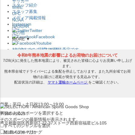
サッカー
スタッフ紹介
WWE
スタッフ募集
UFC
メディア掲載情報
NCAA
Instagram
NASCAR
Twitter
その他
Facebook
MORE ▼
Youtube
セレクション公式LINE@
12:00
までのご注文は
発送予定です。
在庫品は
1-3営業日内で発送
!! ※お取寄せ商品は対象外
×
セレクション新宿本店
ベースボール館
営業：平日・土日祝13:00～19:00
興味のあるスポーツを選択すると
〒160－0023
そのスポーツの最新情報が表示されます。
東京都新宿区西新宿7-22-37ストーク西新宿福星ビル105
すべてのジャンルを選択
MLB
メジャーリーグ
TEL:03-5338-7231