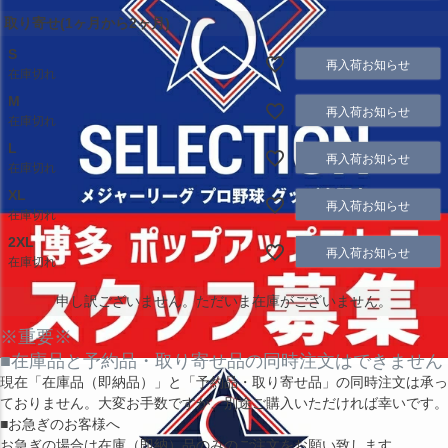
取り寄せ(1ヶ月から2ヶ月)
S
再入荷お知らせ
在庫切れ
M
再入荷お知らせ
在庫切れ
L
再入荷お知らせ
在庫切れ
XL
再入荷お知らせ
在庫切れ
2XL
再入荷お知らせ
在庫切れ
申し訳ございません。ただいま在庫がございません。
※重要※
■在庫品と予約品・取り寄せ品の同時注文はできません
現在
「在庫品（即納品）」
と
「予約品・取り寄せ品」
の同時注文は承っ
ておりません。大変お手数ですが、別途ご購入いただければ幸いです。
■お急ぎのお客様へ
お急ぎの場合は
在庫（即納）品
のみのご注文をお願い致します。