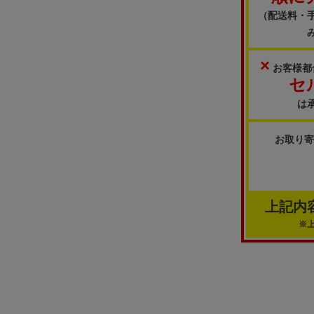
（配送料・
×
お客様都
セ
は
お取り
上記内
※