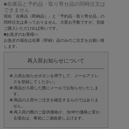
■在庫品と予約品・取り寄せ品の同時注文は
できません
現在
「在庫品（即納品）」
と
「予約品・取り寄せ品」
の
同時注文は承っておりません。大変お手数ですが、別途
ご購入いただければ幸いです。
■お急ぎのお客様へ
お急ぎの場合は
在庫（即納）品
のみのご注文をお願い致
します。
再入荷お知らせについて
入荷お知らせボタンを押下して、メールアドレ
スを登録してください。
商品が入荷した際にメールでお知らせいたしま
す。
商品の入荷やご注文を確定するものではありま
せん。
再入荷の際のご提供価格が、当HPの価格と変わ
る場合は、事前にご連絡差し上げます。