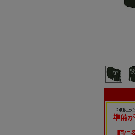
2点以上
準備
順に