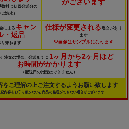
がございます
手数料は初回発送分の
みご請求）
キャン
仕様が変更される
合による
場合があり
ル・返品
ます
※画像はサンプルになります
承り兼ねます
1ヶ月から2ヶ月ほど
寄せ注文の場合、発送までに
お時間がかかります
（配送日の指定はできません）
容をご理解の上ご注文するようお願い致します
上記内容をお守り頂かないと商品の発送ができない場合がございます