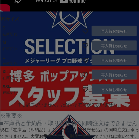
USサイズ
S
再入荷お知らせ
在庫切れ
M
再入荷お知らせ
在庫切れ
L
再入荷お知らせ
在庫切れ
XL
再入荷お知らせ
在庫切れ
XXL
再入荷お知らせ
在庫切れ
申し訳ございません。ただいま在庫がございません。
※重要※
■在庫品と予約品・取り寄せ品の同時注文はできません
現在
「在庫品（即納品）」
と
「予約品・取り寄せ品」
の同時注文は承っ
ておりません。大変お手数ですが、別途ご購入いただければ幸いです。