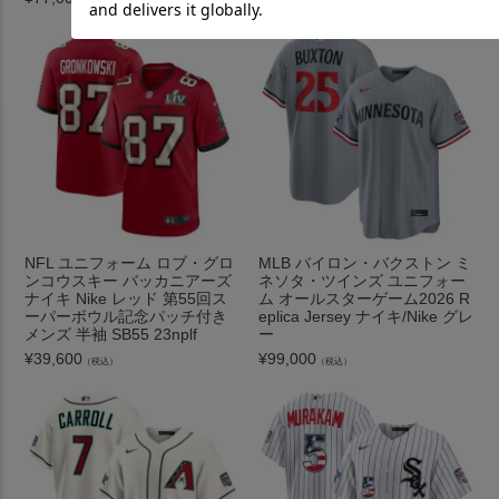
NFL ユニフォーム ロブ・グロ
MLB バイロン・バクストン ミ
ンコウスキー バッカニアーズ
ネソタ・ツインズ ユニフォー
ナイキ Nike レッド 第55回ス
ム オールスターゲーム2026 R
ーパーボウル記念パッチ付き
eplica Jersey ナイキ/Nike グレ
メンズ 半袖 SB55 23nplf
ー
¥
39,600
¥
99,000
（税込）
（税込）