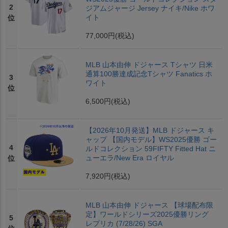
2
ジアムジャージ Jersey ナイキ/Nike ホワ
イト
位
77,000円
(税込)
MLB 山本由伸 ドジャース Tシャツ 日米
通算100勝達成記念Tシャツ Fanatics ホ
3
ワイト
位
6,500円
(税込)
【2026年10月発送】MLB ドジャース キ
ャップ 【国内モデル】WS2025優勝 ゴー
4
ルドコレクション 59FIFTY Fitted Hat ニ
ューエラ/New Era ロイヤル
位
7,920円
(税込)
MLB 山本由伸 ドジャース 【球場配布限
定】ワールドシリーズ2025優勝リング
5
レプリカ (7/28/26) SGA