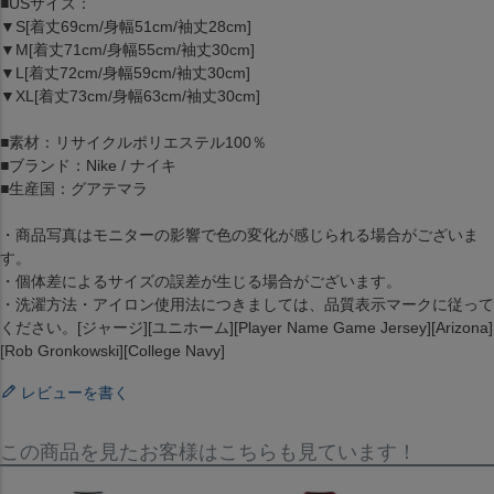
■USサイズ：
▼S[着丈69cm/身幅51cm/袖丈28cm]
▼M[着丈71cm/身幅55cm/袖丈30cm]
▼L[着丈72cm/身幅59cm/袖丈30cm]
▼XL[着丈73cm/身幅63cm/袖丈30cm]
■素材：リサイクルポリエステル100％
■ブランド：Nike / ナイキ
■生産国：グアテマラ
・商品写真はモニターの影響で色の変化が感じられる場合がございま
す。
・個体差によるサイズの誤差が生じる場合がございます。
・洗濯方法・アイロン使用法につきましては、品質表示マークに従って
ください。[ジャージ][ユニホーム][Player Name Game Jersey][Arizona]
[Rob Gronkowski][College Navy]
レビューを書く
この商品を見たお客様はこちらも見ています！