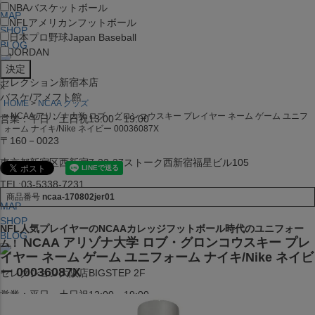
NBA
バスケットボール
MAP
NFL
アメリカンフットボール
SHOP
日本プロ野球
Japan Baseball
BLOG
JORDAN
セレクション新宿本店
x
バスケ/アメフト館
HOME
NCAA グッズ
NCAA アリゾナ大学 ロブ・グロンコウスキー プレイヤー ネーム ゲーム ユニフ
営業：平日・土日祝13:00～19:00
ォーム ナイキ/Nike ネイビー 00036087X
〒160－0023
東京都新宿区西新宿7-22-37ストーク西新宿福星ビル105
TEL:03-5338-7231
商品番号
ncaa-170802jer01
MAP
SHOP
NFL人気プレイヤーのNCAAカレッジフットボール時代のユニフォー
BLOG
NCAA アリゾナ大学 ロブ・グロンコウスキー プレ
ム！
イヤー ネーム ゲーム ユニフォーム ナイキ/Nike ネイビ
ー 00036087X
セレクション大阪店BIGSTEP 2F
営業：平日・土日祝12:00～19:00