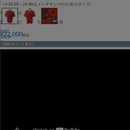
（※15:00～16:00はメンテナンスのためクローズ）
〒453-0015
愛知県名古屋市中村区椿町６−９先
MAP
¥
22,000
税込
SHOP
[
660
ポイント進呈 ]
セレクション ポップアップストア 札幌 ル・トロワ店
営業：平日・土日祝12:00～19:00
（※15:00～16:00はメンテナンスのためクローズ）
〒060-0042
北海道札幌市中央区大通西１丁目１３
MAP
SHOP