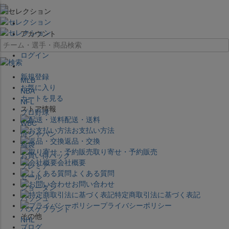
×
アカウント
ログイン
新規登録
MLB
お気に入り
NBA
カートを見る
NFL
ストア情報
プロ野球
配送・送料
WBC
お支払い方法
侍ジャパン
返品・交換
福袋
取り寄せ・予約販売
お買い得パック
会社概要
プレミア
よくある質問
セール
お問い合わせ
ジョーダン
特定商取引法に基づく表記
バッシュ
プライバシーポリシー
バスケブランド
その他
NHL
ブログ