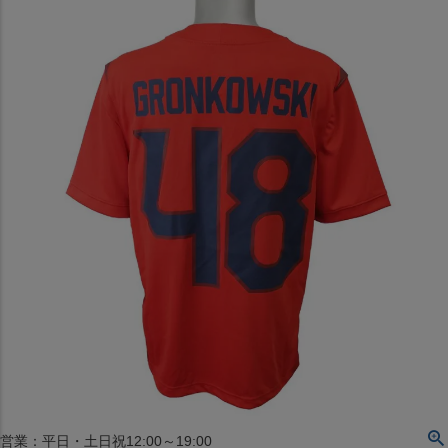
〒542-008
大阪府大阪市中央区西心斎橋1丁目6番14号
TEL:06-4708-3300
MAP
SHOP
BLOG
JR水道橋駅西口店
営業：土・日・祝日のみ 12:00-18:00
〒101-0061
東京都千代田区神田三崎町２丁目２２−１ 1F
MAP
SHOP
セレクション名古屋エスカ地下街店
営業：平日・土日祝12:00～19:00