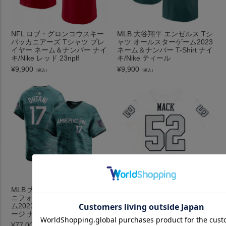
NFL ロブ・グロンコウスキー
MLB 大谷翔平 エンゼルス Tシ
バッカニアーズ Tシャツ プレ
ャツ オールスターゲーム2023
イヤー ネーム＆ナンバー ナイ
ネーム＆ナンバー T-Shirt ナイ
キ/Nike レッド 23nplf
キ/Nike ティール
¥
9,900
¥
9,900
（税込）
（税込）
MLB 大谷翔平 エンゼルス ユ
NFL カリル・マック レイダー
ニフォーム オールスターゲー
ス ユニフォーム/ジャージ リ
ム2023 Limited レプリカジャ
ミテッド ゲーム ナイキ/Nike
ージ ナイキ/Nike ティール
ロード
¥
77,000
¥
33,000
（税込）
（税込）