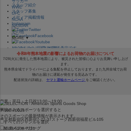
サッカー
スタッフ紹介
WWE
スタッフ募集
UFC
メディア掲載情報
NCAA
Instagram
NASCAR
Twitter
その他
Facebook
MORE ▼
Youtube
セレクション公式LINE@
12:00
までのご注文は
発送予定です。
在庫品は
1-3営業日内で発送
!! ※お取寄せ商品は対象外
×
セレクション新宿本店
ベースボール館
営業：平日・土日祝13:00～19:00
興味のあるスポーツを選択すると
〒160－0023
そのスポーツの最新情報が表示されます。
東京都新宿区西新宿7-22-37ストーク西新宿福星ビル105
すべてのジャンルを選択
MLB
メジャーリーグ
TEL:03-5338-7231