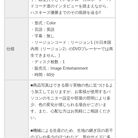
ドコーチ達のインタビューを踏まえながら、
ハスキーズ優勝までのその痕跡を辿る!!
・形式：Color
・言語：英語
・字幕：無し
・リージョンコード：リージョン1 (※日本国
仕様
内用（リージョン2）のDVDプレーヤーでは再
生できません。)
・ディスク枚数：1
・販売元：Image Entertainment
・時間：60分
■商品写真はできる限り実物の色に近づけるよ
う加工しておりますが、お客様が使用するパ
ソコンのモニター設定や部屋の照明により多
少、色の変化が感じられる場合がございま
す。また、心配な方はお気軽にご相談くださ
い。
■機械による生産のため、生地の継ぎ目の若干
のズレや多少のほつれなど、形やサイズに多