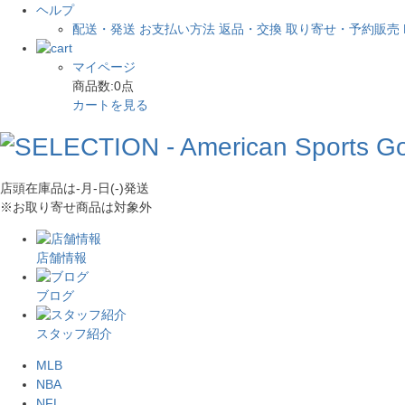
ヘルプ
配送・発送
お支払い方法
返品・交換
取り寄せ・予約販売
マイページ
商品数:
0
点
カートを見る
店頭在庫品は
-月-日(-)
発送
※お取り寄せ商品は対象外
店舗情報
ブログ
スタッフ紹介
MLB
NBA
NFL