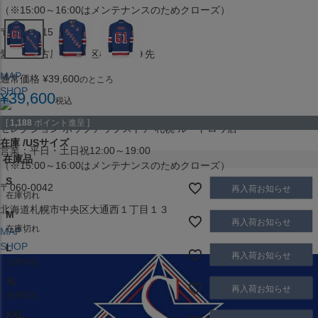
（※15:00～16:00はメンテナンスのためクローズ）
〒453-0015
愛知県名古屋市中村区椿町６−９先
MAP
通常価格
¥
39,600
のところ
SHOP
¥
39,600
税込
[
1,188
ポイント進呈 ]
セレクション ポップアップストア 札幌 ル・トロワ店
在庫
USサイズ
営業：平日・土日祝12:00～19:00
在庫品
（※15:00～16:00はメンテナンスのためクローズ）
S
〒060-0042
再入荷お知らせ
在庫切れ
北海道札幌市中央区大通西１丁目１３
M
再入荷お知らせ
在庫切れ
MAP
SHOP
L
再入荷お知らせ
在庫切れ
XL
再入荷お知らせ
在庫切れ
XXL