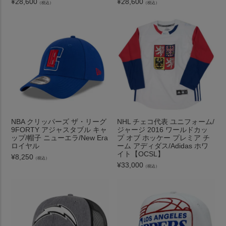
¥
28,600
¥
28,600
（税込）
（税込）
NBA クリッパーズ ザ・リーグ
NHL チェコ代表 ユニフォーム/
9FORTY アジャスタブル キャ
ジャージ 2016 ワールドカッ
ップ/帽子 ニューエラ/New Era
プ オブ ホッケー プレミア チ
ロイヤル
ーム アディダス/Adidas ホワ
イト【OCSL】
¥
8,250
（税込）
¥
33,000
（税込）