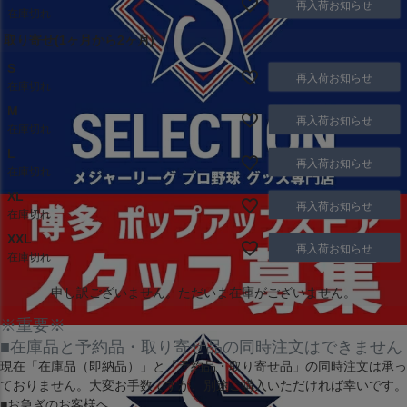
再入荷お知らせ
在庫切れ
取り寄せ(1ヶ月から2ヶ月)
S
再入荷お知らせ
在庫切れ
M
再入荷お知らせ
在庫切れ
L
再入荷お知らせ
在庫切れ
XL
再入荷お知らせ
在庫切れ
XXL
再入荷お知らせ
在庫切れ
申し訳ございません。ただいま在庫がございません。
※重要※
■在庫品と予約品・取り寄せ品の同時注文はできません
現在
「在庫品（即納品）」
と
「予約品・取り寄せ品」
の同時注文は承っ
ておりません。大変お手数ですが、別途ご購入いただければ幸いです。
■お急ぎのお客様へ