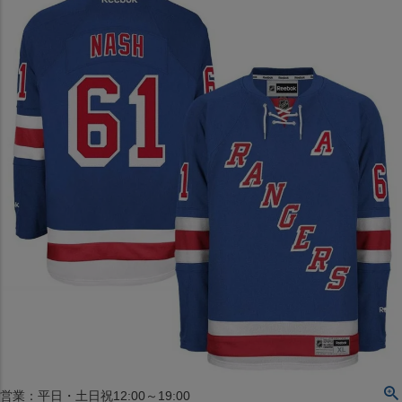
〒542-008
大阪府大阪市中央区西心斎橋1丁目6番14号
TEL:06-4708-3300
MAP
SHOP
BLOG
JR水道橋駅西口店
営業：土・日・祝日のみ 12:00-18:00
〒101-0061
東京都千代田区神田三崎町２丁目２２−１ 1F
MAP
SHOP
セレクション名古屋エスカ地下街店
営業：平日・土日祝12:00～19:00