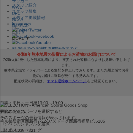
サッカー
スタッフ紹介
WWE
スタッフ募集
UFC
メディア掲載情報
NCAA
Instagram
NASCAR
Twitter
その他
Facebook
MORE ▼
Youtube
セレクション公式LINE@
12:00
までのご注文は
発送予定です。
在庫品は
1-3営業日内で発送
!! ※お取寄せ商品は対象外
×
セレクション新宿本店
ベースボール館
営業：平日・土日祝13:00～19:00
興味のあるスポーツを選択すると
〒160－0023
そのスポーツの最新情報が表示されます。
東京都新宿区西新宿7-22-37ストーク西新宿福星ビル105
すべてのジャンルを選択
MLB
メジャーリーグ
TEL:03-5338-7231