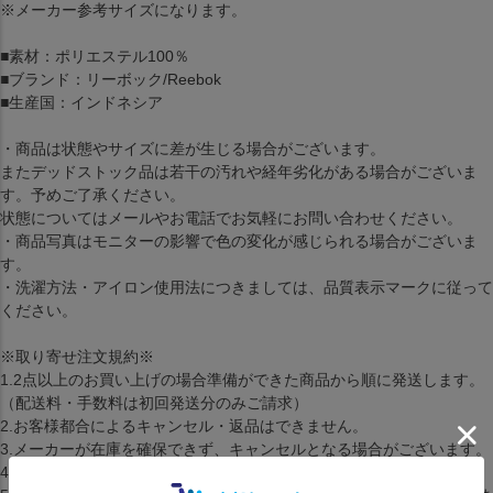
※メーカー参考サイズになります。
■素材：ポリエステル100％
■ブランド：リーボック/Reebok
■生産国：インドネシア
・商品は状態やサイズに差が生じる場合がございます。
またデッドストック品は若干の汚れや経年劣化がある場合がございま
す。予めご了承ください。
状態についてはメールやお電話でお気軽にお問い合わせください。
・商品写真はモニターの影響で色の変化が感じられる場合がございま
す。
・洗濯方法・アイロン使用法につきましては、品質表示マークに従って
ください。
※取り寄せ注文規約※
1.2点以上のお買い上げの場合準備ができた商品から順に発送します。
（配送料・手数料は初回発送分のみご請求）
2.お客様都合によるキャンセル・返品はできません。
3.メーカーが在庫を確保できず、キャンセルとなる場合がございます。
4.仕様が変更される場合もございます。