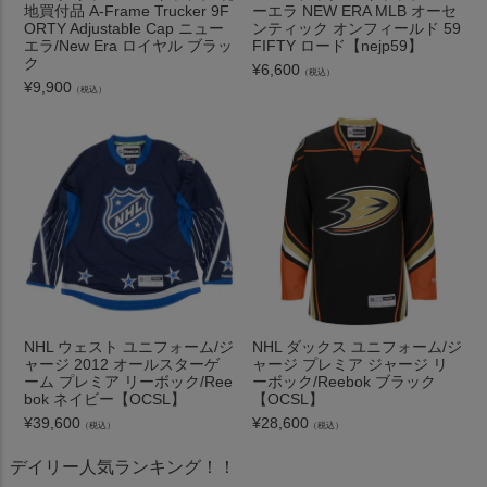
地買付品 A-Frame Trucker 9F
ーエラ NEW ERA MLB オーセ
ORTY Adjustable Cap ニュー
ンティック オンフィールド 59
エラ/New Era ロイヤル ブラッ
FIFTY ロード【nejp59】
ク
¥
6,600
（税込）
¥
9,900
（税込）
NHL ウェスト ユニフォーム/ジ
NHL ダックス ユニフォーム/ジ
ャージ 2012 オールスターゲ
ャージ プレミア ジャージ リ
ーム プレミア リーボック/Ree
ーボック/Reebok ブラック
bok ネイビー【OCSL】
【OCSL】
¥
39,600
¥
28,600
（税込）
（税込）
デイリー人気ランキング！！