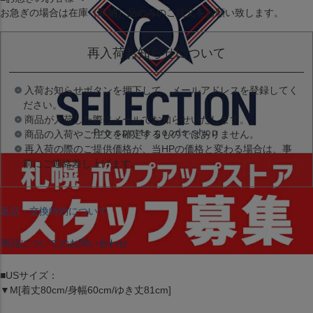
お急ぎの場合は
在庫（即納）品
のみのご注文をお願い致します。
再入荷お知らせについて
入荷お知らせボタンを押下して、メールアドレスを登録してく
ださい。
商品が入荷した際にメールでお知らせいたします。
商品の入荷やご注文を確定するものではありません。
再入荷の際のご提供価格が、当HPの価格と変わる場合は、事
前にご連絡差し上げます。
返品・交換特約について
商品についてのお問い合わせ
■USサイズ：
▼M[着丈80cm/身幅60cm/ゆき丈81cm]