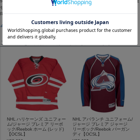
5.配送までに1ヶ月から2ヶ月ほどかかります。（配送日の指定はできま
せん）[ジャージ][ユニホーム][Premier Player Jersey][New York
Rangers][Rick Nash #61][Home (Blue)][アイスホッケー]
レビューを書く
この商品を見たお客様はこちらも見ています！
NHL ハリケーンズ ユニフォー
NHL アバランチ ユニフォーム/
ム/ジャージ プレミア リーボ
ジャージ プレミア ジャージ
ック/Reebok ホーム (レッド)
リーボック/Reebok バーガン
【OCSL】
ディ【OCSL】