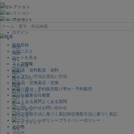
×
アカウント
ログイン
新規登録
MLB
お気に入り
NBA
カートを見る
NFL
ストア情報
プロ野球
配送・送料
WBC
お支払い方法
侍ジャパン
返品・交換
福袋
取り寄せ・予約販売
お買い得パック
会社概要
プレミア
よくある質問
セール
お問い合わせ
ジョーダン
特定商取引法に基づく表記
バッシュ
プライバシーポリシー
バスケブランド
その他
NHL
ブログ