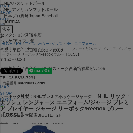
NBA
バスケットボール
MAP
NFL
アメリカンフットボール
SHOP
日本プロ野球
Japan Baseball
BLOG
JORDAN
セレクション新宿本店
x
バスケ/アメフト館
HOME
NHL(アイスホッケー) グッズ
NHL ユニフォーム
NHL リック・ナッシュ レンジャース ユニフォーム/ジャージ プレミア プレイヤ
営業：平日・土日祝13:00～19:00
ー ジャージ リーボック/Reebok ブルー【OCSL】
〒160－0023
東京都新宿区西新宿7-22-37ストーク西新宿福星ビル105
TEL:03-5338-7231
商品番号
nhl-190817jer09
MAP
SHOP
NHL リック・
リーボック社製！NHLプレミアホッケージャージ！
BLOG
ナッシュ レンジャース ユニフォーム/ジャージ プレミ
ア プレイヤー ジャージ リーボック/Reebok ブルー
【OCSL】
セレクション大阪店BIGSTEP 2F
営業：平日・土日祝12:00～19:00