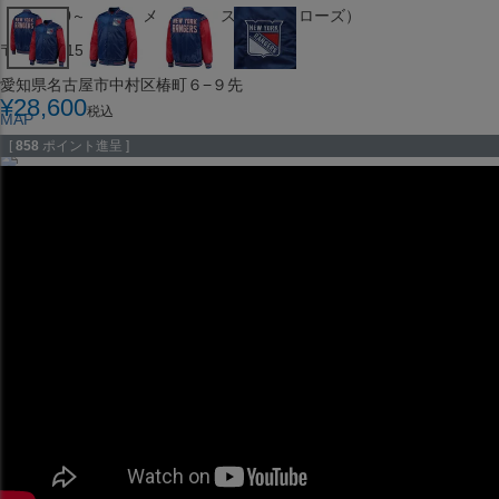
（※15:00～16:00はメンテナンスのためクローズ）
〒453-0015
愛知県名古屋市中村区椿町６−９先
¥
28,600
税込
MAP
SHOP
[
858
ポイント進呈 ]
セレクション ポップアップストア 札幌 ル・トロワ店
営業：平日・土日祝12:00～19:00
（※15:00～16:00はメンテナンスのためクローズ）
〒060-0042
北海道札幌市中央区大通西１丁目１３
MAP
SHOP