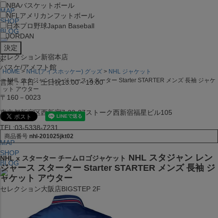
NBA
バスケットボール
MAP
NFL
アメリカンフットボール
SHOP
日本プロ野球
Japan Baseball
BLOG
JORDAN
セレクション新宿本店
x
バスケ/アメフト館
HOME
NHL(アイスホッケー) グッズ
NHL ジャケット
NHL スタジャン レンジャース スターター Starter STARTER メンズ 長袖 ジャケ
営業：平日・土日祝13:00～19:00
ット アウター
〒160－0023
東京都新宿区西新宿7-22-37ストーク西新宿福星ビル105
TEL:03-5338-7231
商品番号
nhl-201025jkt02
MAP
SHOP
NHL スタジャン レン
NHL x スターター チームロゴジャケット
BLOG
ジャース スターター Starter STARTER メンズ 長袖 ジ
ャケット アウター
セレクション大阪店BIGSTEP 2F
営業：平日・土日祝12:00～19:00