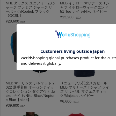
NHL ダックス ユニフォーム/ジ
MLB イチロー マリナーズ Tシ
ャージ プレミア ジャージ リ
ャツ イチローウィークエンド
ーボック/Reebok ブラック
51 Tee ナイキ/Nike ネイビー
【OCSL】
¥
13,200
（税込）
¥
28,600
（税込）
MLB マーリンズ ジャケット 2
リニューアル記念メガセール
022 選手着用 オーセンティッ
MLB マリナーズ Tシャツ ライ
クコレクション ダグアウト Ja
ズ ザ レベル マジェスティッ
cket ナイキ/Nike Black/Neptun
ク/Majestic ネイビー
e Blue【nkac】
¥
6,600
（税込）
¥
39,600
（税込）