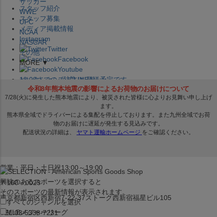
サッカー
スタッフ紹介
WWE
スタッフ募集
UFC
メディア掲載情報
NCAA
Instagram
NASCAR
Twitter
その他
Facebook
MORE ▼
Youtube
セレクション公式LINE@
12:00
までのご注文は
発送予定です。
在庫品は
1-3営業日内で発送
!! ※お取寄せ商品は対象外
×
セレクション新宿本店
ベースボール館
営業：平日・土日祝13:00～19:00
興味のあるスポーツを選択すると
〒160－0023
そのスポーツの最新情報が表示されます。
東京都新宿区西新宿7-22-37ストーク西新宿福星ビル105
すべてのジャンルを選択
MLB
メジャーリーグ
TEL:03-5338-7231