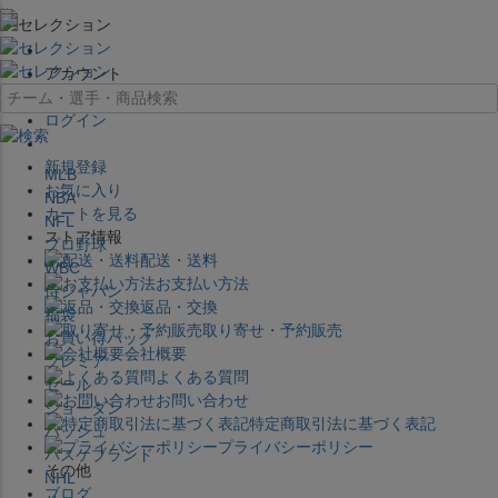
×
アカウント
ログイン
新規登録
MLB
お気に入り
NBA
カートを見る
NFL
ストア情報
プロ野球
配送・送料
WBC
お支払い方法
侍ジャパン
返品・交換
福袋
取り寄せ・予約販売
お買い得パック
会社概要
プレミア
よくある質問
セール
お問い合わせ
ジョーダン
特定商取引法に基づく表記
バッシュ
プライバシーポリシー
バスケブランド
その他
NHL
ブログ