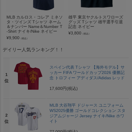
MLB カルロス・コレア ミネソ
雄平 東京ヤクルトスワローズ
タ・ツインズ Tシャツ ネーム
グッズ Tシャツ 雄平選手引退
＆ナンバー Name＆Number T
記念 ネイビー
-Shirt ナイキ/Nike ネイビー
¥
3,800
（税込）
¥
9,900
（税込）
デイリー人気ランキング！！
スペイン代表 Tシャツ 【海外モデル】サ
ッカー FIFA ワールドカップ2026 優勝記
1
念 トロフィー アディダス/Adidas レッド
位
17,600円
(税込)
MLB 大谷翔平 ドジャース ユニフォーム
WS2025優勝 ゴールドコレクション スタ
2
ジアムジャージ Jersey ナイキ/Nike ホワ
イト
位
77,000円
(税込)