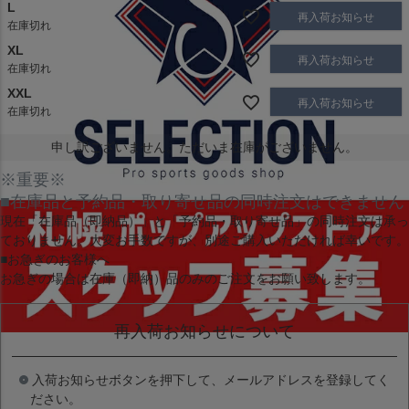
L
再入荷お知らせ
在庫切れ
XL
再入荷お知らせ
在庫切れ
XXL
再入荷お知らせ
在庫切れ
申し訳ございません。ただいま在庫がございません。
※重要※
■在庫品と予約品・取り寄せ品の同時注文はできません
現在
「在庫品（即納品）」
と
「予約品・取り寄せ品」
の同時注文は承っ
ておりません。大変お手数ですが、別途ご購入いただければ幸いです。
■お急ぎのお客様へ
お急ぎの場合は
在庫（即納）品
のみのご注文をお願い致します。
再入荷お知らせについて
入荷お知らせボタンを押下して、メールアドレスを登録してく
ださい。