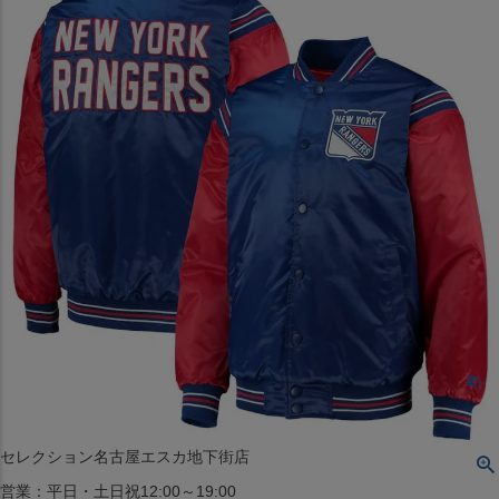
〒542-008
大阪府大阪市中央区西心斎橋1丁目6番14号
TEL:06-4708-3300
MAP
SHOP
BLOG
JR水道橋駅西口店
営業：土・日・祝日のみ 12:00-18:00
〒101-0061
東京都千代田区神田三崎町２丁目２２−１ 1F
MAP
SHOP
セレクション名古屋エスカ地下街店
営業：平日・土日祝12:00～19:00