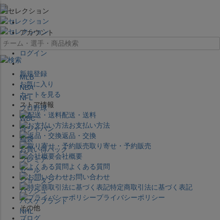
×
アカウント
ログイン
新規登録
MLB
お気に入り
NBA
カートを見る
NFL
ストア情報
プロ野球
配送・送料
WBC
お支払い方法
侍ジャパン
返品・交換
福袋
取り寄せ・予約販売
お買い得パック
会社概要
プレミア
よくある質問
セール
お問い合わせ
ジョーダン
特定商取引法に基づく表記
バッシュ
プライバシーポリシー
バスケブランド
その他
NHL
ブログ