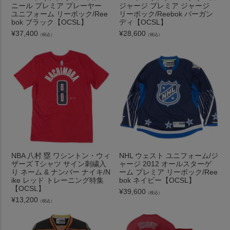
ニール プレミア プレーヤー
ジャージ プレミア ジャージ
ユニフォーム リーボック/Ree
リーボック/Reebok バーガン
bok ブラック【OCSL】
ディ【OCSL】
¥
37,400
¥
28,600
（税込）
（税込）
NBA 八村 塁 ワシントン・ウィ
NHL ウェスト ユニフォーム/ジ
ザーズ Tシャツ サイン刺繍入
ャージ 2012 オールスターゲ
り ネーム & ナンバー ナイキ/N
ーム プレミア リーボック/Ree
ike レッド トレーニング特集
bok ネイビー【OCSL】
【OCSL】
¥
39,600
（税込）
¥
13,200
（税込）