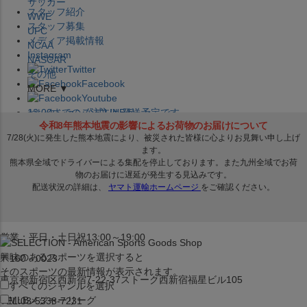
サッカー
スタッフ紹介
WWE
スタッフ募集
UFC
メディア掲載情報
NCAA
Instagram
NASCAR
Twitter
その他
Facebook
MORE ▼
Youtube
セレクション公式LINE@
12:00
までのご注文は
発送予定です。
在庫品は
1-3営業日内で発送
!! ※お取寄せ商品は対象外
×
セレクション新宿本店
ベースボール館
営業：平日・土日祝13:00～19:00
興味のあるスポーツを選択すると
〒160－0023
そのスポーツの最新情報が表示されます。
東京都新宿区西新宿7-22-37ストーク西新宿福星ビル105
すべてのジャンルを選択
MLB
メジャーリーグ
TEL:03-5338-7231