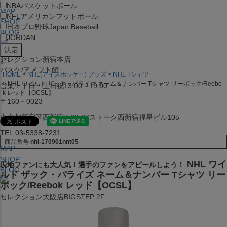
NBA
バスケットボール
MAP
NFL
アメリカンフットボール
SHOP
日本プロ野球
Japan Baseball
BLOG
JORDAN
セレクション新宿本店
x
バスケ/アメフト館
HOME
NHL(アイスホッケー) グッズ
NHL Tシャツ
NHL ワイルド ザック・パライズ ネーム＆ナンバー Tシャツ リーボック/Reebo
営業：平日・土日祝13:00～19:00
k レッド【OCSL】
〒160－0023
東京都新宿区西新宿7-22-37ストーク西新宿福星ビル105
TEL:03-5338-7231
商品番号
nhl-170901nnt05
MAP
SHOP
NHL ワイ
現地ファンにも大人気！選手のファンをアピールしよう！
BLOG
ルド ザック・パライズ ネーム＆ナンバー Tシャツ リー
ボック/Reebok レッド【OCSL】
セレクション大阪店BIGSTEP 2F
営業：平日・土日祝12:00～19:00