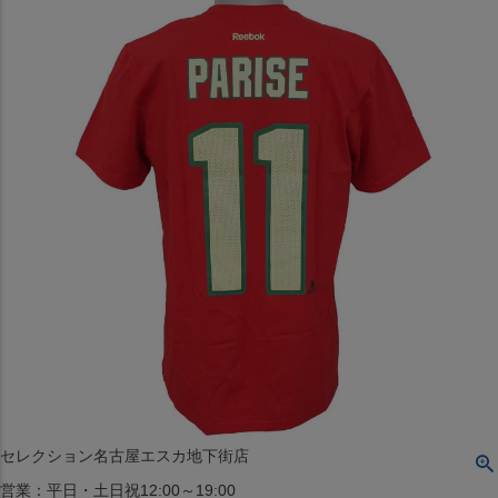
〒542-008
大阪府大阪市中央区西心斎橋1丁目6番14号
TEL:06-4708-3300
MAP
SHOP
BLOG
JR水道橋駅西口店
営業：土・日・祝日のみ 12:00-18:00
〒101-0061
東京都千代田区神田三崎町２丁目２２−１ 1F
MAP
SHOP
セレクション名古屋エスカ地下街店
営業：平日・土日祝12:00～19:00