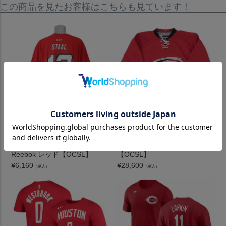
この商品を見たお客様はこちらも見ています！
NHL ハリケーンズ エリック・
NHL ハリケーンズ ユニフォー
スタール プレーヤー ネーム＆
ム/ジャージ プレミア リーボ
ナンバー Tシャツ リーボック/
ック/Reebok ホーム (レッド)
Reebok レッド【OCSL】
【OCSL】
¥
6,160
¥
28,600
（税込）
（税込）