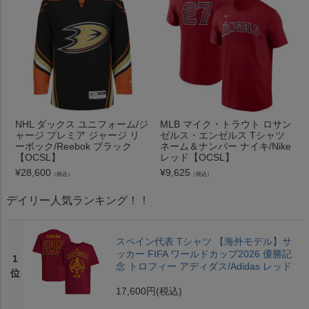
NHL ダックス ユニフォーム/ジ
MLB マイク・トラウト ロサン
ャージ プレミア ジャージ リ
ゼルス・エンゼルス Tシャツ
ーボック/Reebok ブラック
ネーム＆ナンバー ナイキ/Nike
【OCSL】
レッド【OCSL】
¥
28,600
¥
9,625
（税込）
（税込）
デイリー人気ランキング！！
スペイン代表 Tシャツ 【海外モデル】サ
ッカー FIFA ワールドカップ2026 優勝記
1
念 トロフィー アディダス/Adidas レッド
位
17,600円
(税込)