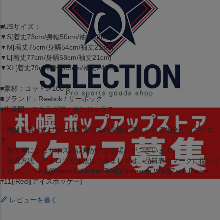
■USサイズ：
▼S[着丈73cm/身幅50cm/袖丈19cm]
▼M[着丈75cm/身幅54cm/袖丈21cm]
▼L[着丈77cm/身幅58cm/袖丈21cm]
▼XL[着丈79cm/身幅63cm/袖丈24cm]
■素材：コットン100％
■ブランド：Reebok / リーボック
■生産国：ニカラグア、ホンジュラス
・商品写真はモニターの影響で色の変化が感じられる場合がございま
す。
・個体差によるサイズの誤差が生じる場合がございます。
・洗濯方法・アイロン使用法につきましては、品質表示マークに従って
ください。[半袖][Name&Number Tee][Minnesota Wild][Zach Parise
#11][Red][アイスホッケー]
レビューを書く