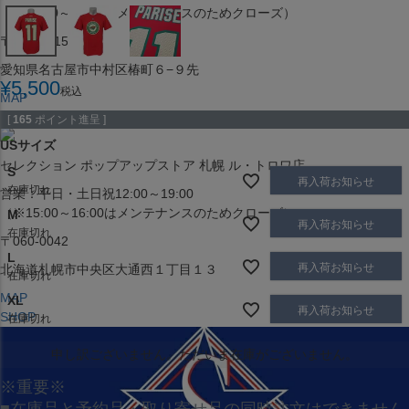
（※15:00～16:00はメンテナンスのためクローズ）
〒453-0015
愛知県名古屋市中村区椿町６−９先
¥
5,500
税込
MAP
SHOP
[
165
ポイント進呈 ]
USサイズ
セレクション ポップアップストア 札幌 ル・トロワ店
S
再入荷お知らせ
在庫切れ
営業：平日・土日祝12:00～19:00
（※15:00～16:00はメンテナンスのためクローズ）
M
再入荷お知らせ
在庫切れ
〒060-0042
L
再入荷お知らせ
北海道札幌市中央区大通西１丁目１３
在庫切れ
MAP
XL
再入荷お知らせ
SHOP
在庫切れ
申し訳ございません。ただいま在庫がございません。
※重要※