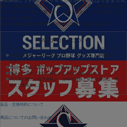
■在庫品と予約品・取り寄せ品の同時注文はできません
現在
「在庫品（即納品）」
と
「予約品・取り寄せ品」
の同時注文は承っ
ておりません。大変お手数ですが、別途ご購入いただければ幸いです。
■お急ぎのお客様へ
お急ぎの場合は
在庫（即納）品
のみのご注文をお願い致します。
再入荷お知らせについて
入荷お知らせボタンを押下して、メールアドレスを登録してく
ださい。
商品が入荷した際にメールでお知らせいたします。
商品の入荷やご注文を確定するものではありません。
再入荷の際のご提供価格が、当HPの価格と変わる場合は、事
前にご連絡差し上げます。
返品・交換特約について
商品についてのお問い合わせ