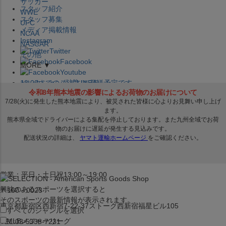
サッカー
スタッフ紹介
WWE
スタッフ募集
UFC
メディア掲載情報
NCAA
Instagram
NASCAR
Twitter
その他
Facebook
MORE ▼
Youtube
セレクション公式LINE@
12:00
までのご注文は
発送予定です。
在庫品は
1-3営業日内で発送
!! ※お取寄せ商品は対象外
×
セレクション新宿本店
ベースボール館
営業：平日・土日祝13:00～19:00
興味のあるスポーツを選択すると
〒160－0023
そのスポーツの最新情報が表示されます。
東京都新宿区西新宿7-22-37ストーク西新宿福星ビル105
すべてのジャンルを選択
MLB
メジャーリーグ
TEL:03-5338-7231