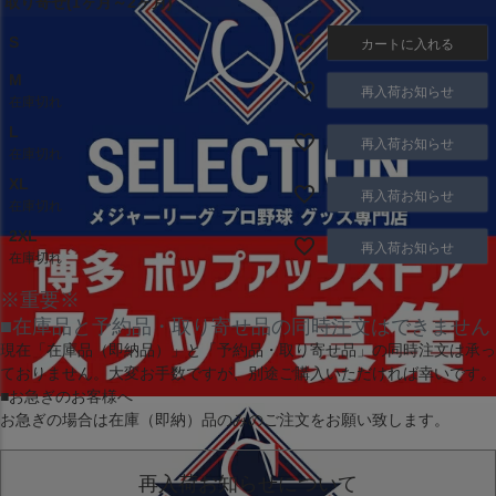
取り寄せ(1ヶ月～2ヶ月)
S
カートに入れる
M
再入荷お知らせ
在庫切れ
L
再入荷お知らせ
在庫切れ
XL
再入荷お知らせ
在庫切れ
2XL
再入荷お知らせ
在庫切れ
※重要※
■在庫品と予約品・取り寄せ品の同時注文はできません
現在
「在庫品（即納品）」
と
「予約品・取り寄せ品」
の同時注文は承っ
ておりません。大変お手数ですが、別途ご購入いただければ幸いです。
■お急ぎのお客様へ
お急ぎの場合は
在庫（即納）品
のみのご注文をお願い致します。
再入荷お知らせについて