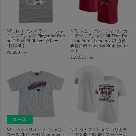
NFL レイブンズ ラマー・ジャ
NFL トム・ブレイディ バッカ
クソン Tシャツ Player Art Cott
ニアーズ Tシャツ All-Time Pa
on T-Shirt 500Level グレー
ssing Yards Leader パス通算
【OCSL】
獲得距離 Fanatics Branded レ
ッド
¥
9,900
（税込）
¥
10,560
（税込）
NFL ペイトリオッツ Tシャツ
NFL ラムズ Tシャツ カリカチ
ユース 2011 AFC Conference
ュア 2022 第56回 スーパーボ