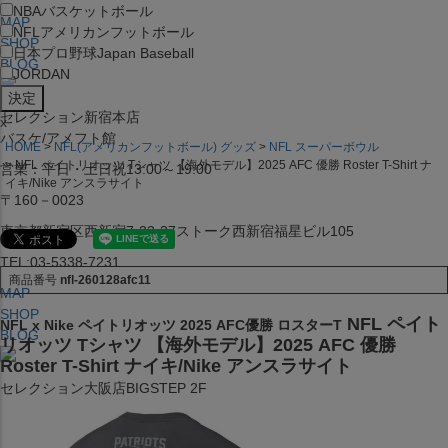
NBA
バスケットボール
MAP
NFL
アメリカンフットボール
SHOP
日本プロ野球
Japan Baseball
BLOG
JORDAN
セレクション新宿本店
x
バスケ/アメフト館
HOME
NFL(アメリカンフットボール) グッズ
NFL スーパーボウル
NFL ペイトリオッツ Tシャツ 【海外モデル】2025 AFC 優勝 Roster T-Shirt ナ
営業：平日・土日祝13:00～19:00
イキ/Nike アンスラサイト
〒160－0023
東京都新宿区西新宿7-22-37ストーク西新宿福星ビル105
TEL:03-5338-7231
商品番号
nfl-260128afc11
MAP
SHOP
NFL ペイト
NFL x Nike ペイトリオッツ 2025 AFC優勝 ロスターT
BLOG
リオッツ Tシャツ 【海外モデル】2025 AFC 優勝
Roster T-Shirt ナイキ/Nike アンスラサイト
セレクション大阪店BIGSTEP 2F
営業：平日・土日祝12:00～19:00