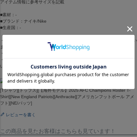
アイテム情報に参考サイズを記載
■素材：-
■ブランド：ナイキ/Nike
■生産国：-
・商品は生産時期によってデザインやサイズに差が生じる場合がござい
ます。
・商品はモニターの影響で色の変化が感じられる場合がございます。
・洗濯・アイロンの使用につきましては、品質マークに従ってくださ
い。
[Tシャツ][トップス][【海外モデル】2025 AFC Champions Roster T-
Shirt][New England Patriots][Anthracite][アメリカンフットボール アメ
フト][NE/パッツ]
レビューを書く
この商品を見たお客様はこちらも見ています！