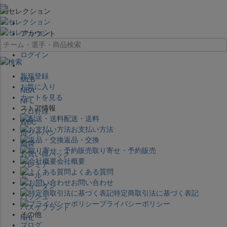
×
アカウント
ログイン
新規登録
MLB
お気に入り
NBA
カートを見る
NFL
ストア情報
プロ野球
配送・送料
WBC
お支払い方法
侍ジャパン
返品・交換
福袋
取り寄せ・予約販売
お買い得パック
会社概要
プレミア
よくある質問
セール
お問い合わせ
ジョーダン
特定商取引法に基づく表記
バッシュ
プライバシーポリシー
バスケブランド
その他
NHL
ブログ