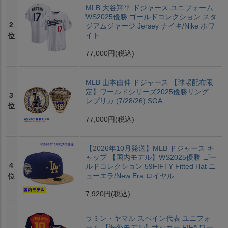
MLB 大谷翔平 ドジャース ユニフォーム
WS2025優勝 ゴールドコレクション スタ
2
ジアムジャージ Jersey ナイキ/Nike ホワ
イト
位
77,000円
(税込)
MLB 山本由伸 ドジャース 【球場配布限
定】ワールドシリーズ2025優勝リング
3
レプリカ (7/28/26) SGA
位
77,000円
(税込)
【2026年10月発送】MLB ドジャース キ
ャップ 【国内モデル】WS2025優勝 ゴー
4
ルドコレクション 59FIFTY Fitted Hat ニ
ューエラ/New Era ロイヤル
位
7,920円
(税込)
ラミン・ヤマル スペイン代表 ユニフォ
ーム 【海外モデル】サッカー FIFA ワー