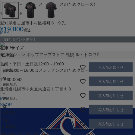
（※15:00～16:00はメンテナンスのためクローズ）
〒453-0015
愛知県名古屋市中村区椿町６−９先
¥
19,800
税込
MAP
SHOP
[
594
ポイント進呈 ]
在庫
サイズ
セレクション ポップアップストア 札幌 ル・トロワ店
在庫品
営業：平日・土日祝12:00～19:00
S
再入荷お知らせ
（※15:00～16:00はメンテナンスのためクローズ）
在庫切れ
M
〒060-0042
再入荷お知らせ
在庫切れ
北海道札幌市中央区大通西１丁目１３
L
再入荷お知らせ
MAP
在庫切れ
SHOP
XL
再入荷お知らせ
在庫切れ
2XL
再入荷お知らせ
在庫切れ