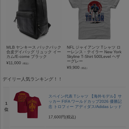
MLB ヤンキース バックパック
NFL ジャイアンツ Tシャツ ロ
合皮デイバッグ リュック イー
ーレンス・テイラー New York
カム/E-come ブラック
Skyline T-Shirt 500Level ヘザ
ーグレー
¥
11,000
（税込）
¥
9,900
（税込）
デイリー人気ランキング！！
スペイン代表 Tシャツ 【海外モデル】サ
ッカー FIFA ワールドカップ2026 優勝記
1
念 トロフィー アディダス/Adidas レッド
位
17,600円
(税込)