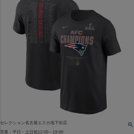
〒542-008
大阪府大阪市中央区西心斎橋1丁目6番14号
TEL:06-4708-3300
MAP
SHOP
BLOG
JR水道橋駅西口店
営業：土・日・祝日のみ 12:00-18:00
〒101-0061
東京都千代田区神田三崎町２丁目２２−１ 1F
MAP
SHOP
セレクション名古屋エスカ地下街店
営業：平日・土日祝12:00～19:00