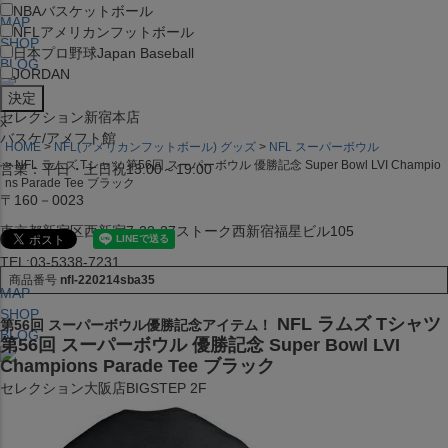
NBA
バスケットボール
MAP
NFL
アメリカンフットボール
SHOP
日本プロ野球
Japan Baseball
BLOG
JORDAN
セレクション新宿本店
x
バスケ/アメフト館
HOME
NFL(アメリカンフットボール) グッズ
NFL スーパーボウル
NFL ラムズ Tシャツ 第56回 スーパーボウル 優勝記念 Super Bowl LVI Champio
営業：平日・土日祝13:00～19:00
ns Parade Tee ブラック
〒160－0023
東京都新宿区西新宿7-22-37ストーク西新宿福星ビル105
TEL:03-5338-7231
商品番号
nfl-220214sba35
MAP
SHOP
NFL ラムズ Tシャツ
第56回 スーパーボウル優勝記念アイテム！
BLOG
第56回 スーパーボウル 優勝記念 Super Bowl LVI
Champions Parade Tee ブラック
セレクション大阪店BIGSTEP 2F
営業：平日・土日祝12:00～19:00