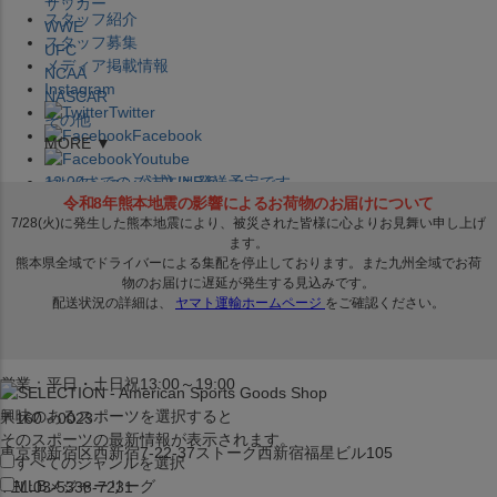
サッカー
スタッフ紹介
WWE
スタッフ募集
UFC
メディア掲載情報
NCAA
Instagram
NASCAR
Twitter
その他
Facebook
MORE ▼
Youtube
セレクション公式LINE@
12:00
までのご注文は
発送予定です。
在庫品は
1-3営業日内で発送
!! ※お取寄せ商品は対象外
×
セレクション新宿本店
ベースボール館
営業：平日・土日祝13:00～19:00
興味のあるスポーツを選択すると
〒160－0023
そのスポーツの最新情報が表示されます。
東京都新宿区西新宿7-22-37ストーク西新宿福星ビル105
すべてのジャンルを選択
MLB
メジャーリーグ
TEL:03-5338-7231