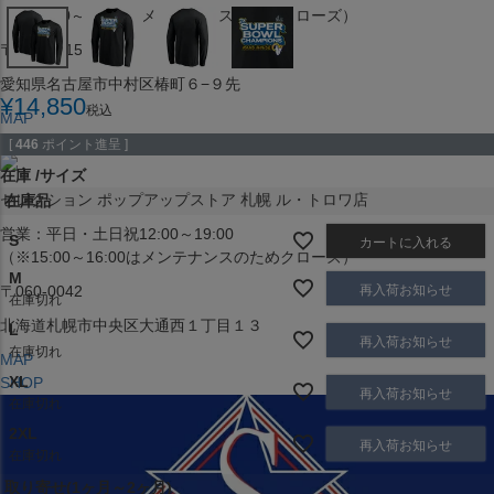
（※15:00～16:00はメンテナンスのためクローズ）
〒453-0015
愛知県名古屋市中村区椿町６−９先
¥
14,850
税込
MAP
SHOP
[
446
ポイント進呈 ]
在庫
サイズ
セレクション ポップアップストア 札幌 ル・トロワ店
在庫品
営業：平日・土日祝12:00～19:00
S
カートに入れる
（※15:00～16:00はメンテナンスのためクローズ）
M
再入荷お知らせ
〒060-0042
在庫切れ
北海道札幌市中央区大通西１丁目１３
L
再入荷お知らせ
在庫切れ
MAP
XL
SHOP
再入荷お知らせ
在庫切れ
2XL
再入荷お知らせ
在庫切れ
取り寄せ(1ヶ月～2ヶ月)