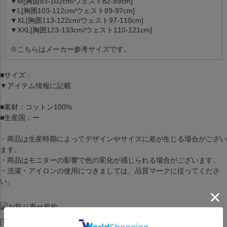
▼M[胸囲93-102cm/ウェスト82-89cm]
▼L[胸囲103-112cm/ウェスト89-97cm]
▼XL[胸囲113-122cm/ウェスト97-110cm]
▼XXL[胸囲123-133cm/ウェスト110-121cm]
※こちらはメーカー参考サイズです。
■サイズ：
▼アイテム情報に記載
■素材：コットン100%
■生産国：ー
・商品は生産時期によってデザインやサイズに差が生じる場合がござい
ます。
・商品はモニターの影響で色の変化が感じられる場合がございます。
・洗濯・アイロンの使用につきましては、品質マークに従ってくださ
い。
[Tシャツ][トップス][Super Bowl LVI Champions Parade Celebration