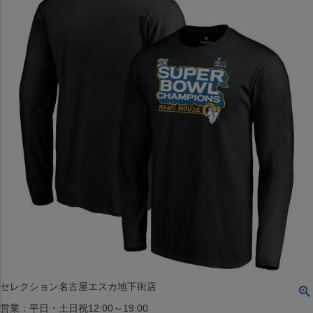
〒542-008
大阪府大阪市中央区西心斎橋1丁目6番14号
TEL:06-4708-3300
MAP
SHOP
BLOG
JR水道橋駅西口店
営業：土・日・祝日のみ 12:00-18:00
〒101-0061
東京都千代田区神田三崎町２丁目２２−１ 1F
MAP
SHOP
セレクション名古屋エスカ地下街店
営業：平日・土日祝12:00～19:00