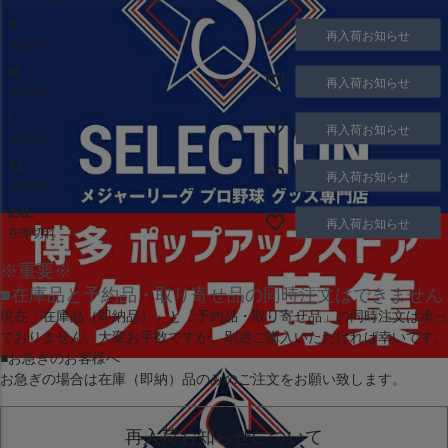
S
再入荷お知らせ
在庫切れ
M
再入荷お知らせ
在庫切れ
L
再入荷お知らせ
在庫切れ
XL
再入荷お知らせ
在庫切れ
2XL
再入荷お知らせ
在庫切れ
※重要※
■在庫品と予約品・取り寄せ品の同時注文はできません
現在
「在庫品（即納品）」
と
「予約品・取り寄せ品」
の同時注文は承っ
ておりません。大変お手数ですが、別途ご購入いただければ幸いです。
■お急ぎのお客様へ
お急ぎの場合は
在庫（即納）品
のみのご注文をお願い致します。
再入荷お知らせについて