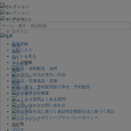
×
アカウント
ログイン
新規登録
MLB
お気に入り
NBA
カートを見る
NFL
ストア情報
プロ野球
配送・送料
WBC
お支払い方法
侍ジャパン
返品・交換
福袋
取り寄せ・予約販売
お買い得パック
会社概要
プレミア
よくある質問
セール
お問い合わせ
ジョーダン
特定商取引法に基づく表記
バッシュ
プライバシーポリシー
バスケブランド
その他
NHL
ブログ