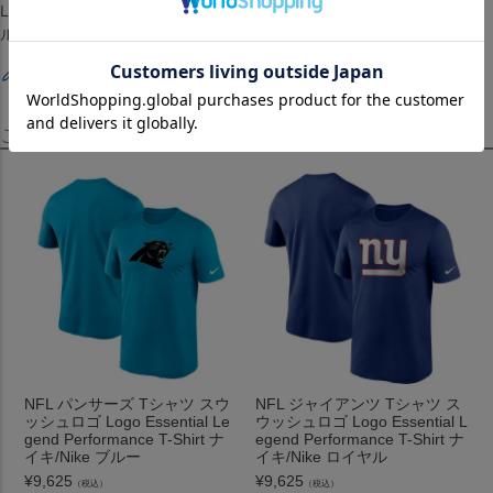
Long Sleeve T-Shirt][Los Angeles Rams][Black][アメリカンフットボー
ル アメフト]
レビューを書く
この商品を見たお客様はこちらも見ています！
NFL パンサーズ Tシャツ スウ
NFL ジャイアンツ Tシャツ ス
ッシュロゴ Logo Essential Le
ウッシュロゴ Logo Essential L
gend Performance T-Shirt ナ
egend Performance T-Shirt ナ
イキ/Nike ブルー
イキ/Nike ロイヤル
¥
9,625
¥
9,625
（税込）
（税込）