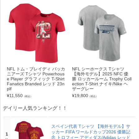
NFL トム・ブレイディ バッカ
NFL シーホークス Tシャツ
ニアーズ Tシャツ Powerhous
【海外モデル】2025 NFC 優
e Player グラフィック T-Shirt
勝 ロッカールーム Trophy Coll
Fanatics Branded レッド 23n
ection T-Shirt ナイキ/Nike ヘ
plf
ザーグレー
¥
11,550
¥
19,800
（税込）
（税込）
デイリー人気ランキング！！
スペイン代表 Tシャツ 【海外モデル】サ
ッカー FIFA ワールドカップ2026 優勝記
1
念 トロフィー アディダス/Adidas レッド