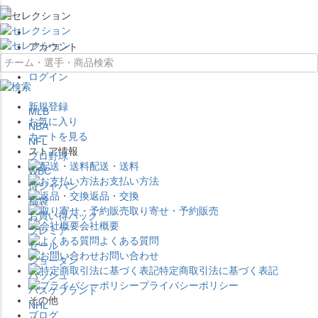
×
アカウント
ログイン
新規登録
MLB
お気に入り
NBA
カートを見る
NFL
ストア情報
プロ野球
配送・送料
WBC
お支払い方法
侍ジャパン
返品・交換
福袋
取り寄せ・予約販売
お買い得パック
会社概要
プレミア
よくある質問
セール
お問い合わせ
ジョーダン
特定商取引法に基づく表記
バッシュ
プライバシーポリシー
バスケブランド
その他
NHL
ブログ