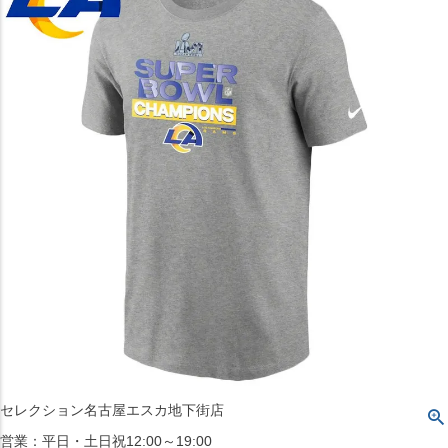
〒542-008
大阪府大阪市中央区西心斎橋1丁目6番14号
TEL:06-4708-3300
MAP
SHOP
BLOG
JR水道橋駅西口店
営業：土・日・祝日のみ 12:00-18:00
〒101-0061
東京都千代田区神田三崎町２丁目２２−１ 1F
MAP
SHOP
セレクション名古屋エスカ地下街店
営業：平日・土日祝12:00～19:00