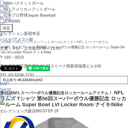
NBA
バスケットボール
MAP
NFL
アメリカンフットボール
SHOP
日本プロ野球
Japan Baseball
BLOG
JORDAN
セレクション新宿本店
x
バスケ/アメフト館
HOME
NFL(アメリカンフットボール) グッズ
NFL スーパーボウル
NFL ラムズ Tシャツ 第56回スーパーボウル優勝記念 ロッカールーム Super Bo
営業：平日・土日祝13:00～19:00
wl LVI Locker Room ナイキ/Nike
〒160－0023
東京都新宿区西新宿7-22-37ストーク西新宿福星ビル105
TEL:03-5338-7231
商品番号
nfl-220201slr02
MAP
SHOP
NFL
第56回NFLスーパーボウル優勝記念ロッカールームアイテム！
BLOG
ラムズ Tシャツ 第56回スーパーボウル優勝記念 ロッカ
ールーム Super Bowl LVI Locker Room ナイキ/Nike
セレクション大阪店BIGSTEP 2F
営業：平日・土日祝12:00～19:00