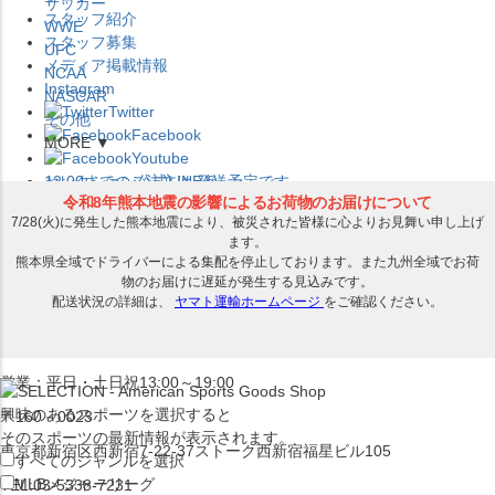
サッカー
スタッフ紹介
WWE
スタッフ募集
UFC
メディア掲載情報
NCAA
Instagram
NASCAR
Twitter
その他
Facebook
MORE ▼
Youtube
セレクション公式LINE@
12:00
までのご注文は
発送予定です。
在庫品は
1-3営業日内で発送
!! ※お取寄せ商品は対象外
×
セレクション新宿本店
ベースボール館
営業：平日・土日祝13:00～19:00
興味のあるスポーツを選択すると
〒160－0023
そのスポーツの最新情報が表示されます。
東京都新宿区西新宿7-22-37ストーク西新宿福星ビル105
すべてのジャンルを選択
MLB
メジャーリーグ
TEL:03-5338-7231