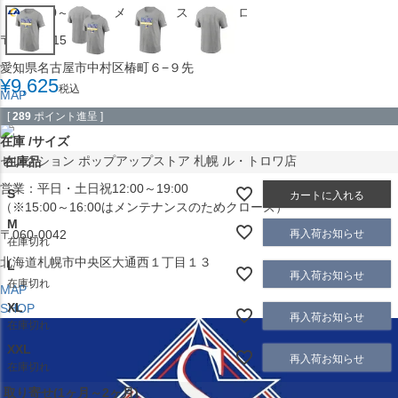
（※15:00～16:00はメンテナンスのためクローズ）
〒453-0015
愛知県名古屋市中村区椿町６−９先
¥
9,625
税込
MAP
SHOP
[
289
ポイント進呈 ]
在庫
サイズ
セレクション ポップアップストア 札幌 ル・トロワ店
在庫品
営業：平日・土日祝12:00～19:00
S
カートに入れる
（※15:00～16:00はメンテナンスのためクローズ）
M
再入荷お知らせ
〒060-0042
在庫切れ
北海道札幌市中央区大通西１丁目１３
L
再入荷お知らせ
在庫切れ
MAP
XL
SHOP
再入荷お知らせ
在庫切れ
XXL
再入荷お知らせ
在庫切れ
取り寄せ(1ヶ月～2ヶ月)