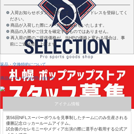
入荷お知らせボタンを押下して、メールアドレスを登録してく
ださい。
商品が入荷した際にメールでお知らせいたします。
商品の入荷やご注文を確定するものではありません。
再入荷の際のご提供価格が、当HPの価格と変わる場合は、事
前にご連絡差し上げます。
返品・交換特約について
商品についてのお問い合わせ
アイテム情報
第56回NFLスーパーボウルを見事制したチームにのみ生産される
優勝記念ロッカールームアイテム。
試合後のセレモニーやメディア出演の際に選手が着用する公式ア