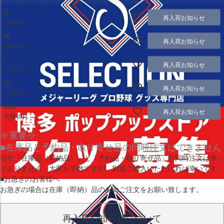
S
再入荷お知らせ
在庫切れ
M
再入荷お知らせ
在庫切れ
L
再入荷お知らせ
在庫切れ
XL
再入荷お知らせ
在庫切れ
XXL
再入荷お知らせ
在庫切れ
※重要※
■在庫品と予約品・取り寄せ品の同時注文はできません
現在
「在庫品（即納品）」
と
「予約品・取り寄せ品」
の同時注文は承っ
ておりません。大変お手数ですが、別途ご購入いただければ幸いです。
■お急ぎのお客様へ
お急ぎの場合は
在庫（即納）品
のみのご注文をお願い致します。
再入荷お知らせについて