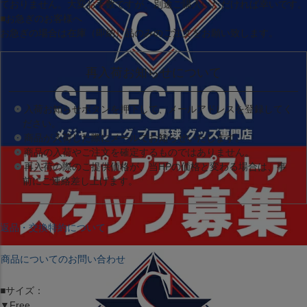
ておりません。大変お手数ですが、別途ご購入いただければ幸いです。
■お急ぎのお客様へ
お急ぎの場合は
在庫（即納）品
のみのご注文をお願い致します。
再入荷お知らせについて
入荷お知らせボタンを押下して、メールアドレスを登録してく
ださい。
商品が入荷した際にメールでお知らせいたします。
商品の入荷やご注文を確定するものではありません。
再入荷の際のご提供価格が、当HPの価格と変わる場合は、事
前にご連絡差し上げます。
返品・交換特約について
商品についてのお問い合わせ
■サイズ：
▼Free