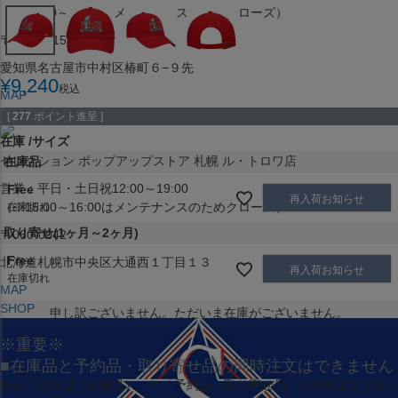
（※15:00～16:00はメンテナンスのためクローズ）
〒453-0015
愛知県名古屋市中村区椿町６−９先
¥
9,240
税込
MAP
SHOP
[
277
ポイント進呈 ]
在庫
サイズ
セレクション ポップアップストア 札幌 ル・トロワ店
在庫品
営業：平日・土日祝12:00～19:00
Free
再入荷お知らせ
（※15:00～16:00はメンテナンスのためクローズ）
在庫切れ
取り寄せ(1ヶ月～2ヶ月)
〒060-0042
Free
北海道札幌市中央区大通西１丁目１３
再入荷お知らせ
在庫切れ
MAP
SHOP
申し訳ございません。ただいま在庫がございません。
※重要※
■在庫品と予約品・取り寄せ品の同時注文はできません
現在
「在庫品（即納品）」
と
「予約品・取り寄せ品」
の同時注文は承っ