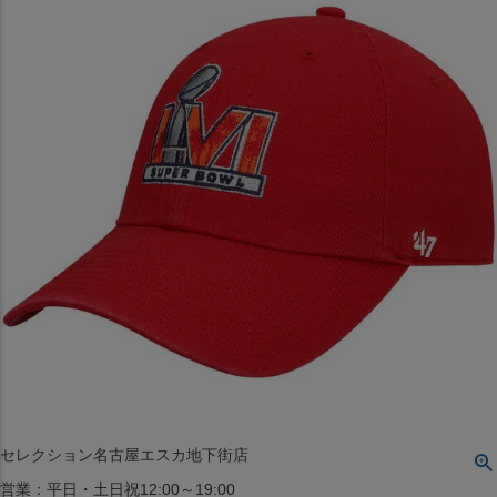
〒542-008
大阪府大阪市中央区西心斎橋1丁目6番14号
TEL:06-4708-3300
MAP
SHOP
BLOG
JR水道橋駅西口店
営業：土・日・祝日のみ 12:00-18:00
〒101-0061
東京都千代田区神田三崎町２丁目２２−１ 1F
MAP
SHOP
セレクション名古屋エスカ地下街店
営業：平日・土日祝12:00～19:00