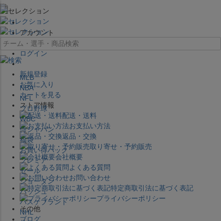
×
アカウント
ログイン
新規登録
MLB
お気に入り
NBA
カートを見る
NFL
ストア情報
プロ野球
配送・送料
WBC
お支払い方法
侍ジャパン
返品・交換
福袋
取り寄せ・予約販売
お買い得パック
会社概要
プレミア
よくある質問
セール
お問い合わせ
ジョーダン
特定商取引法に基づく表記
バッシュ
プライバシーポリシー
バスケブランド
その他
NHL
ブログ