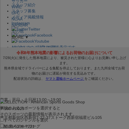
サッカー
スタッフ紹介
WWE
スタッフ募集
UFC
メディア掲載情報
NCAA
Instagram
NASCAR
Twitter
その他
Facebook
MORE ▼
Youtube
セレクション公式LINE@
12:00
までのご注文は
発送予定です。
在庫品は
1-3営業日内で発送
!! ※お取寄せ商品は対象外
×
セレクション新宿本店
ベースボール館
営業：平日・土日祝13:00～19:00
興味のあるスポーツを選択すると
〒160－0023
そのスポーツの最新情報が表示されます。
東京都新宿区西新宿7-22-37ストーク西新宿福星ビル105
すべてのジャンルを選択
MLB
メジャーリーグ
TEL:03-5338-7231