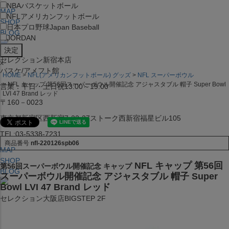
NBA
バスケットボール
MAP
NFL
アメリカンフットボール
SHOP
日本プロ野球
Japan Baseball
BLOG
JORDAN
セレクション新宿本店
x
バスケ/アメフト館
HOME
NFL(アメリカンフットボール) グッズ
NFL スーパーボウル
NFL キャップ 第56回スーパーボウル開催記念 アジャスタブル 帽子 Super Bowl
営業：平日・土日祝13:00～19:00
LVI 47 Brand レッド
〒160－0023
東京都新宿区西新宿7-22-37ストーク西新宿福星ビル105
TEL:03-5338-7231
商品番号
nfl-220126spb06
MAP
SHOP
NFL キャップ 第56回
第56回スーパーボウル開催記念 キャップ
BLOG
スーパーボウル開催記念 アジャスタブル 帽子 Super
Bowl LVI 47 Brand レッド
セレクション大阪店BIGSTEP 2F
営業：平日・土日祝12:00～19:00