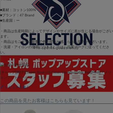
■素材：コットン100%
■ブランド：47 Brand
■生産国：ー
・商品は生産時期によってデザインやサイズに差が生じる場合がござい
ます。
・商品はモニターの影響で色の変化が感じられる場合がございます。
・洗濯・アイロンの使用につきましては、品質マークに従ってくださ
い。
[キャップ][帽子][Super Bowl LVI Clean Up Adjustable Hat][Red][アメリ
カンフットボール アメフト]
レビューを書く
この商品を見たお客様はこちらも見ています！