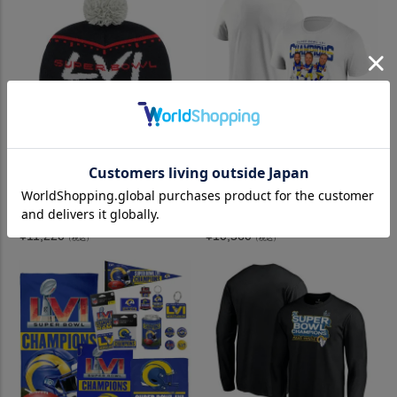
NFL ラムズ ニットキャップ 第
NFL ラムズ Tシャツ カリカチ
56回 スーパーボウル 進出記念
ュア 2022 第56回 スーパーボ
Super Bowl LVI Bound View C
ウル 優勝記念 Super Bowl LVI
uffed 47 Brand ネイビー
Champions ホワイト
¥
11,220
¥
10,560
（税込）
（税込）