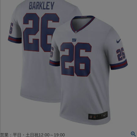
〒542-008
大阪府大阪市中央区西心斎橋1丁目6番14号
TEL:06-4708-3300
MAP
SHOP
BLOG
JR水道橋駅西口店
営業：土・日・祝日のみ 12:00-18:00
〒101-0061
東京都千代田区神田三崎町２丁目２２−１ 1F
MAP
SHOP
セレクション名古屋エスカ地下街店
営業：平日・土日祝12:00～19:00