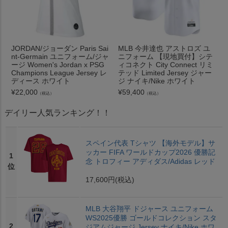
JORDAN/ジョーダン Paris Sai
MLB 今井達也 アストロズ ユ
nt-Germain ユニフォーム/ジャ
ニフォーム 【現地買付】シテ
ージ Women's Jordan x PSG
ィコネクト City Connect リミ
Champions League Jersey レ
テッド Limited Jersey ジャー
ディース ホワイト
ジ ナイキ/Nike ホワイト
¥
22,000
¥
59,400
（税込）
（税込）
デイリー人気ランキング！！
スペイン代表 Tシャツ 【海外モデル】サ
ッカー FIFA ワールドカップ2026 優勝記
1
念 トロフィー アディダス/Adidas レッド
位
17,600円
(税込)
MLB 大谷翔平 ドジャース ユニフォーム
WS2025優勝 ゴールドコレクション スタ
2
ジアムジャージ Jersey ナイキ/Nike ホワ