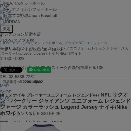
NBA
バスケットボール
MAP
NFL
アメリカンフットボール
SHOP
日本プロ野球
Japan Baseball
BLOG
JORDAN
セレクション新宿本店
x
バスケ/アメフト館
HOME
NFL(アメリカンフットボール) グッズ
NFL ユニフォーム
NFL サクオン・バークリー ジャイアンツ ユニフォーム レジェンド ジャージ カ
営業：平日・土日祝13:00～19:00
ラーラッシュ Legend Jersey ナイキ/Nike ホワイト
〒160－0023
東京都新宿区西新宿7-22-37ストーク西新宿福星ビル105
TEL:03-5338-7231
商品番号
nfl-220614ljb02
MAP
SHOP
NFL サクオ
NFL x ナイキ プレーヤーユニフォーム レジェンドver
BLOG
ン・バークリー ジャイアンツ ユニフォーム レジェンド
ジャージ カラーラッシュ Legend Jersey ナイキ/Nike
ホワイト
セレクション大阪店BIGSTEP 2F
営業：平日・土日祝12:00～19:00