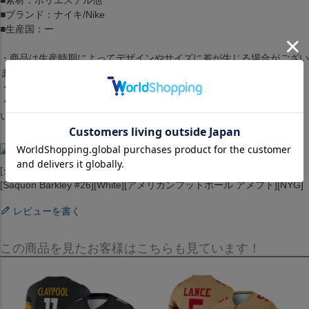
■素材：ポリエステル他
■ブランド：ナイキ/Nike
■生産国：ー
・商品は生産時期によってデザインやサイズに差が生じる場合がござい
ます。
・商品はモニターの影響で色の変化が感じられる場合がございます。
・洗濯・アイロンの使用につきましては、品質マークに従ってくださ
い。
[ジャージ][ユニホーム][Color Rush Legend Jersey][New York Giants]
[Saquon Barkley #26][White][アメリカンフットボール アメフト][NYG]
レビューを書く
この商品を見たお客様はこちらも見ています！