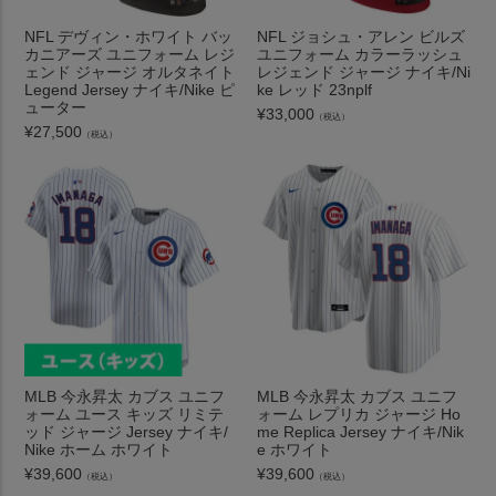
NFL デヴィン・ホワイト バッ
NFL ジョシュ・アレン ビルズ
カニアーズ ユニフォーム レジ
ユニフォーム カラーラッシュ
ェンド ジャージ オルタネイト
レジェンド ジャージ ナイキ/Ni
Legend Jersey ナイキ/Nike ピ
ke レッド 23nplf
ューター
¥
33,000
（税込）
¥
27,500
（税込）
MLB 今永昇太 カブス ユニフ
MLB 今永昇太 カブス ユニフ
ォーム ユース キッズ リミテ
ォーム レプリカ ジャージ Ho
ッド ジャージ Jersey ナイキ/
me Replica Jersey ナイキ/Nik
Nike ホーム ホワイト
e ホワイト
¥
39,600
¥
39,600
（税込）
（税込）