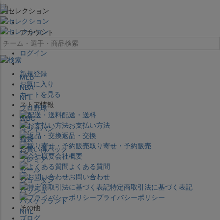
×
アカウント
ログイン
新規登録
MLB
お気に入り
NBA
カートを見る
NFL
ストア情報
プロ野球
配送・送料
WBC
お支払い方法
侍ジャパン
返品・交換
福袋
取り寄せ・予約販売
お買い得パック
会社概要
プレミア
よくある質問
セール
お問い合わせ
ジョーダン
特定商取引法に基づく表記
バッシュ
プライバシーポリシー
バスケブランド
その他
NHL
ブログ