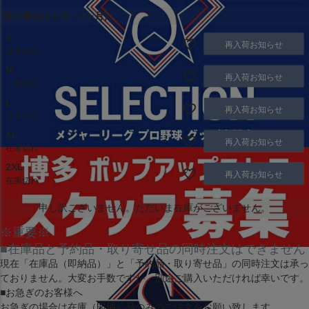
取り寄せ(1ヶ月～2ヶ月)
S
再入荷お知らせ
在庫切れ
M
再入荷お知らせ
在庫切れ
L
再入荷お知らせ
在庫切れ
XL
再入荷お知らせ
在庫切れ
2XL
再入荷お知らせ
在庫切れ
申し訳ございません。ただいま在庫がございません。
※重要※
■在庫品と予約品・取り寄せ品の同時注文はできません
現在
「在庫品（即納品）」
と
「予約品・取り寄せ品」
の同時注文は承っ
ておりません。大変お手数ですが、別途ご購入いただければ幸いです。
■お急ぎのお客様へ
お急ぎの場合は
在庫（即納）品
のみのご注文をお願い致します。