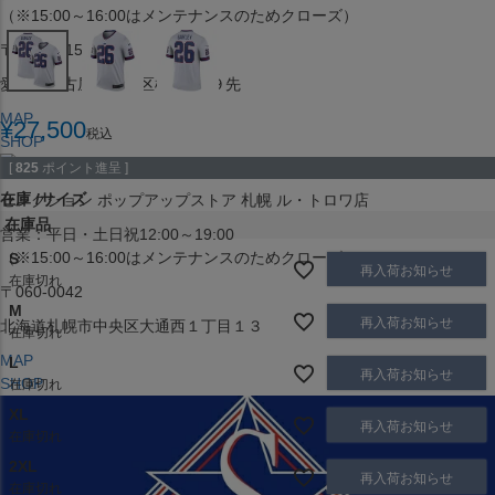
（※15:00～16:00はメンテナンスのためクローズ）
〒453-0015
愛知県名古屋市中村区椿町６−９先
MAP
¥
27,500
税込
SHOP
[
825
ポイント進呈 ]
在庫
サイズ
セレクション ポップアップストア 札幌 ル・トロワ店
在庫品
営業：平日・土日祝12:00～19:00
（※15:00～16:00はメンテナンスのためクローズ）
S
再入荷お知らせ
在庫切れ
〒060-0042
M
再入荷お知らせ
北海道札幌市中央区大通西１丁目１３
在庫切れ
MAP
L
再入荷お知らせ
SHOP
在庫切れ
XL
再入荷お知らせ
在庫切れ
2XL
再入荷お知らせ
在庫切れ