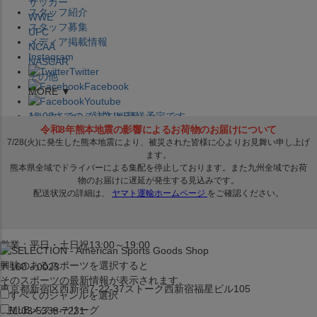
サッカー
スタッフ紹介
WWE
スタッフ募集
UFC
メディア掲載情報
NCAA
Instagram
NASCAR
Twitter
その他
Facebook
MORE ▼
Youtube
セレクション公式LINE@
12:00
までのご注文は
発送予定です。
在庫品は
1-3営業日内で発送
!! ※お取寄せ商品は対象外
×
セレクション新宿本店
ベースボール館
営業：平日・土日祝13:00～19:00
興味のあるスポーツを選択すると
〒160－0023
そのスポーツの最新情報が表示されます。
東京都新宿区西新宿7-22-37ストーク西新宿福星ビル105
すべてのジャンルを選択
MLB
メジャーリーグ
TEL:03-5338-7231