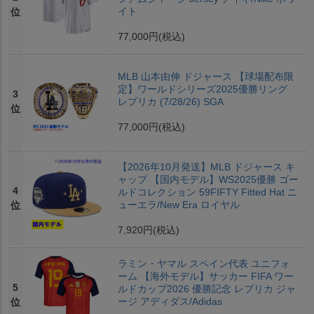
イト
位
77,000円
(税込)
MLB 山本由伸 ドジャース 【球場配布限
定】ワールドシリーズ2025優勝リング
3
レプリカ (7/28/26) SGA
位
77,000円
(税込)
【2026年10月発送】MLB ドジャース キ
ャップ 【国内モデル】WS2025優勝 ゴー
4
ルドコレクション 59FIFTY Fitted Hat ニ
ューエラ/New Era ロイヤル
位
7,920円
(税込)
ラミン・ヤマル スペイン代表 ユニフォ
ーム 【海外モデル】サッカー FIFA ワー
5
ルドカップ2026 優勝記念 レプリカ ジャ
ージ アディダス/Adidas
位