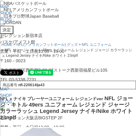
NBA
バスケットボール
MAP
NFL
アメリカンフットボール
SHOP
日本プロ野球
Japan Baseball
BLOG
JORDAN
セレクション新宿本店
x
バスケ/アメフト館
HOME
NFL(アメリカンフットボール) グッズ
NFL ユニフォーム
NFL ジョージ・キトル 49ers ユニフォーム レジェンド ジャージ カラーラッシ
営業：平日・土日祝13:00～19:00
ュ Legend Jersey ナイキ/Nike ホワイト 23nplf
〒160－0023
東京都新宿区西新宿7-22-37ストーク西新宿福星ビル105
TEL:03-5338-7231
商品番号
nfl-220614lja43
MAP
SHOP
NFL ジョー
NFL x ナイキ プレーヤーユニフォーム レジェンドver
BLOG
ジ・キトル 49ers ユニフォーム レジェンド ジャージ
カラーラッシュ Legend Jersey ナイキ/Nike ホワイト
23nplf
セレクション大阪店BIGSTEP 2F
営業：平日・土日祝12:00～19:00