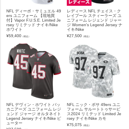
NFL ディーボ・サミュエル 49
レディース NFL チェイス・ク
ers ユニフォーム 【現地買
レイプール スティーラーズ ユ
付】Vapor F.U.S.E. Limited Je
ニフォーム レジェンド ジャー
rsey リミテッド ナイキ/Nike
ジ Women's Legend Jersey ナ
ホワイト
イキ/Nike
¥
59,400
¥
27,500
（税込）
（税込）
NFL デヴィン・ホワイト バッ
NFL ニック・ボサ 49ers ユニ
カニアーズ ユニフォーム レジ
フォーム サルートトゥサービ
ェンド ジャージ オルタネイト
ス2024 リミテッド Limited Je
Legend Jersey ナイキ/Nike ピ
rsey ナイキ/Nike カモ
ューター
¥
75,075
（税込）