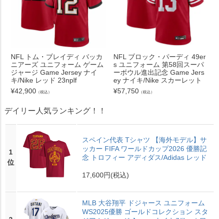
NFL トム・ブレイディ バッカ
NFL ブロック・パーディ 49er
ニアーズ ユニフォーム ゲーム
s ユニフォーム 第58回スーパ
ジャージ Game Jersey ナイ
ーボウル進出記念 Game Jers
キ/Nike レッド 23nplf
ey ナイキ/Nike スカーレット
¥
42,900
¥
57,750
（税込）
（税込）
デイリー人気ランキング！！
スペイン代表 Tシャツ 【海外モデル】サ
ッカー FIFA ワールドカップ2026 優勝記
1
念 トロフィー アディダス/Adidas レッド
位
17,600円
(税込)
MLB 大谷翔平 ドジャース ユニフォーム
WS2025優勝 ゴールドコレクション スタ