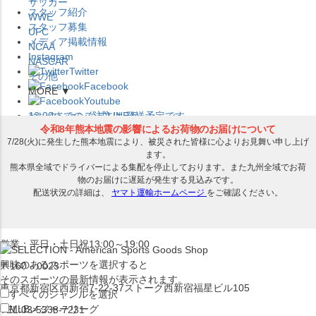
サッカー
スタッフ紹介
WWE
スタッフ募集
UFC
メディア掲載情報
NCAA
Instagram
NASCAR
Twitter
その他
Facebook
MORE ▼
Youtube
セレクション公式LINE@
12:00
までのご注文は
発送予定です。
在庫品は
1-3営業日内で発送
!! ※お取寄せ商品は対象外
×
セレクション新宿本店
ベースボール館
営業：平日・土日祝13:00～19:00
興味のあるスポーツを選択すると
〒160－0023
そのスポーツの最新情報が表示されます。
東京都新宿区西新宿7-22-37ストーク西新宿福星ビル105
すべてのジャンルを選択
MLB
メジャーリーグ
TEL:03-5338-7231