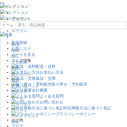
×
アカウント
ログイン
新規登録
MLB
お気に入り
NBA
カートを見る
NFL
ストア情報
プロ野球
配送・送料
WBC
お支払い方法
侍ジャパン
返品・交換
福袋
取り寄せ・予約販売
お買い得パック
会社概要
プレミア
よくある質問
セール
お問い合わせ
ジョーダン
特定商取引法に基づく表記
バッシュ
プライバシーポリシー
バスケブランド
その他
NHL
ブログ