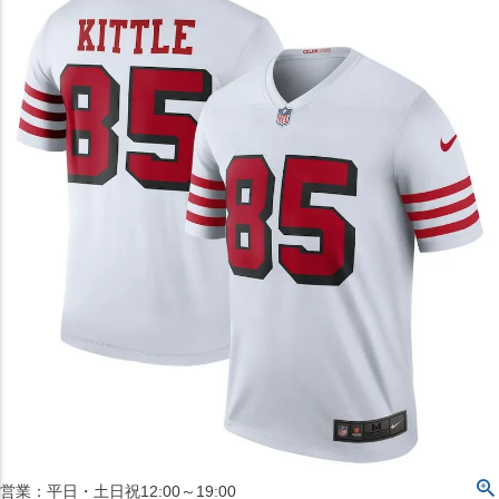
〒542-008
大阪府大阪市中央区西心斎橋1丁目6番14号
TEL:06-4708-3300
MAP
SHOP
BLOG
JR水道橋駅西口店
営業：土・日・祝日のみ 12:00-18:00
〒101-0061
東京都千代田区神田三崎町２丁目２２−１ 1F
MAP
SHOP
セレクション名古屋エスカ地下街店
営業：平日・土日祝12:00～19:00