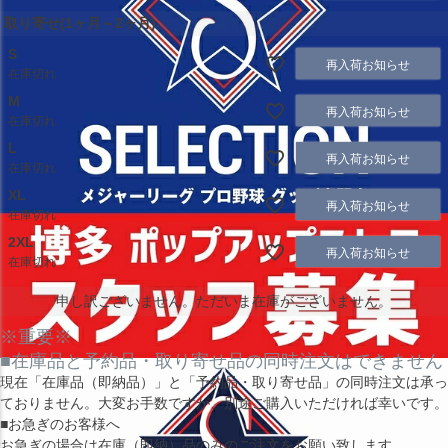
取り寄せ(1ヶ月～2ヶ月)
S
再入荷お知らせ
在庫切れ
M
再入荷お知らせ
在庫切れ
L
再入荷お知らせ
在庫切れ
XL
再入荷お知らせ
在庫切れ
2XL
再入荷お知らせ
在庫切れ
申し訳ございません。ただいま在庫がございません。
※重要※
■在庫品と予約品・取り寄せ品の同時注文はできません
現在
「在庫品（即納品）」
と
「予約品・取り寄せ品」
の同時注文は承っ
ておりません。大変お手数ですが、別途ご購入いただければ幸いです。
■お急ぎのお客様へ
お急ぎの場合は
在庫（即納）品
のみのご注文をお願い致します。