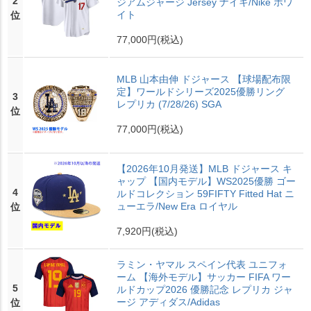
2
ジアムジャージ Jersey ナイキ/Nike ホワ
イト
位
77,000円
(税込)
MLB 山本由伸 ドジャース 【球場配布限
定】ワールドシリーズ2025優勝リング
3
レプリカ (7/28/26) SGA
位
77,000円
(税込)
【2026年10月発送】MLB ドジャース キ
ャップ 【国内モデル】WS2025優勝 ゴー
4
ルドコレクション 59FIFTY Fitted Hat ニ
ューエラ/New Era ロイヤル
位
7,920円
(税込)
ラミン・ヤマル スペイン代表 ユニフォ
ーム 【海外モデル】サッカー FIFA ワー
5
ルドカップ2026 優勝記念 レプリカ ジャ
ージ アディダス/Adidas
位