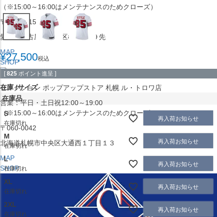
（※15:00～16:00はメンテナンスのためクローズ）
〒453-0015
愛知県名古屋市中村区椿町６−９先
MAP
¥
27,500
税込
SHOP
[
825
ポイント進呈 ]
在庫
サイズ
セレクション ポップアップストア 札幌 ル・トロワ店
在庫品
営業：平日・土日祝12:00～19:00
（※15:00～16:00はメンテナンスのためクローズ）
S
再入荷お知らせ
在庫切れ
〒060-0042
M
再入荷お知らせ
北海道札幌市中央区大通西１丁目１３
在庫切れ
MAP
L
再入荷お知らせ
SHOP
在庫切れ
XL
再入荷お知らせ
在庫切れ
2XL
再入荷お知らせ
在庫切れ