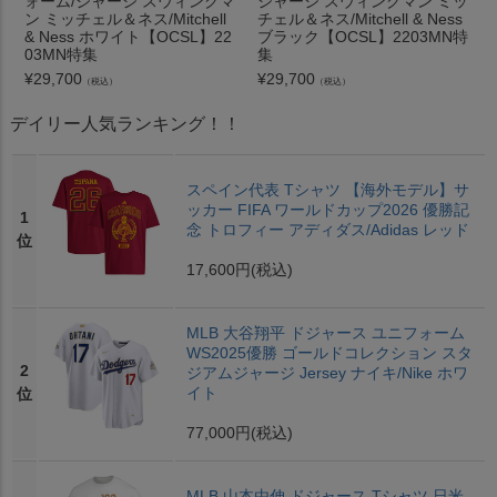
ォーム/ジャージ スウィングマ
ジャージ スウィングマン ミッ
ン ミッチェル＆ネス/Mitchell
チェル＆ネス/Mitchell & Ness
& Ness ホワイト【OCSL】22
ブラック【OCSL】2203MN特
03MN特集
集
¥
29,700
¥
29,700
（税込）
（税込）
デイリー人気ランキング！！
スペイン代表 Tシャツ 【海外モデル】サ
ッカー FIFA ワールドカップ2026 優勝記
1
念 トロフィー アディダス/Adidas レッド
位
17,600円
(税込)
MLB 大谷翔平 ドジャース ユニフォーム
WS2025優勝 ゴールドコレクション スタ
2
ジアムジャージ Jersey ナイキ/Nike ホワ
イト
位
77,000円
(税込)
MLB 山本由伸 ドジャース Tシャツ 日米