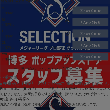
取り寄せ(1ヶ月～2ヶ月)
S
再入荷お知らせ
在庫切れ
M
再入荷お知らせ
在庫切れ
L
再入荷お知らせ
在庫切れ
XL
再入荷お知らせ
在庫切れ
2XL
再入荷お知らせ
在庫切れ
申し訳ございません。ただいま在庫がございません。
※重要※
■在庫品と予約品・取り寄せ品の同時注文はできません
現在
「在庫品（即納品）」
と
「予約品・取り寄せ品」
の同時注文は承っ
ておりません。大変お手数ですが、別途ご購入いただければ幸いです。
■お急ぎのお客様へ
お急ぎの場合は
在庫（即納）品
のみのご注文をお願い致します。