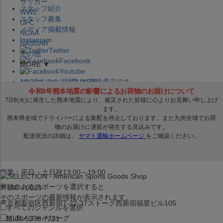
サッカー
スタッフ紹介
WWE
スタッフ募集
UFC
メディア掲載情報
NCAA
Instagram
NASCAR
Twitter
その他
Facebook
MORE ▼
Youtube
セレクション公式LINE@
12:00
までのご注文は
発送予定です。
在庫品は
1-3営業日内で発送
!! ※お取寄せ商品は対象外
×
セレクション新宿本店
ベースボール館
営業：平日・土日祝13:00～19:00
興味のあるスポーツを選択すると
〒160－0023
そのスポーツの最新情報が表示されます。
東京都新宿区西新宿7-22-37ストーク西新宿福星ビル105
すべてのジャンルを選択
MLB
メジャーリーグ
TEL:03-5338-7231