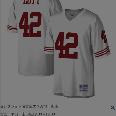
〒542-008
大阪府大阪市中央区西心斎橋1丁目6番14号
TEL:06-4708-3300
MAP
SHOP
BLOG
JR水道橋駅西口店
営業：土・日・祝日のみ 12:00-18:00
〒101-0061
東京都千代田区神田三崎町２丁目２２−１ 1F
MAP
SHOP
セレクション名古屋エスカ地下街店
営業：平日・土日祝12:00～19:00