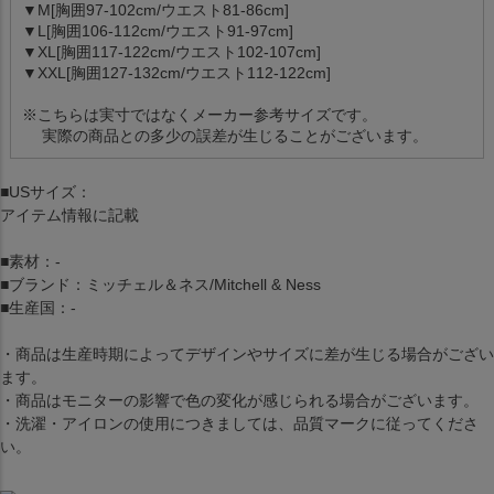
▼M[胸囲97-102cm/ウエスト81-86cm]
▼L[胸囲106-112cm/ウエスト91-97cm]
▼XL[胸囲117-122cm/ウエスト102-107cm]
▼XXL[胸囲127-132cm/ウエスト112-122cm]
※こちらは実寸ではなくメーカー参考サイズです。
実際の商品との多少の誤差が生じることがございます。
■USサイズ：
アイテム情報に記載
■素材：-
■ブランド：ミッチェル＆ネス/Mitchell & Ness
■生産国：-
・商品は生産時期によってデザインやサイズに差が生じる場合がござい
ます。
・商品はモニターの影響で色の変化が感じられる場合がございます。
・洗濯・アイロンの使用につきましては、品質マークに従ってくださ
い。