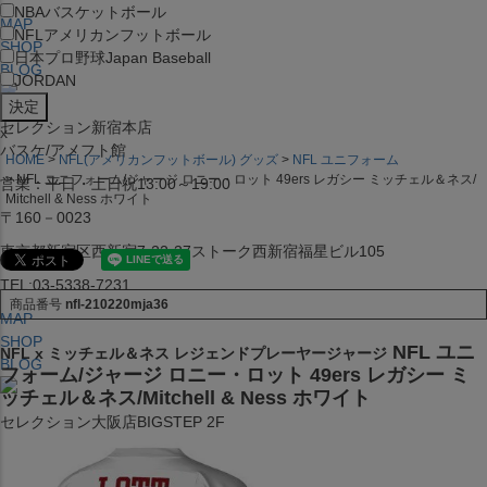
NBA
バスケットボール
MAP
NFL
アメリカンフットボール
SHOP
日本プロ野球
Japan Baseball
BLOG
JORDAN
セレクション新宿本店
x
バスケ/アメフト館
HOME
NFL(アメリカンフットボール) グッズ
NFL ユニフォーム
NFL ユニフォーム/ジャージ ロニー・ロット 49ers レガシー ミッチェル＆ネス/
営業：平日・土日祝13:00～19:00
Mitchell & Ness ホワイト
〒160－0023
東京都新宿区西新宿7-22-37ストーク西新宿福星ビル105
TEL:03-5338-7231
商品番号
nfl-210220mja36
MAP
SHOP
NFL ユニ
NFL x ミッチェル＆ネス レジェンドプレーヤージャージ
BLOG
フォーム/ジャージ ロニー・ロット 49ers レガシー ミ
ッチェル＆ネス/Mitchell & Ness ホワイト
セレクション大阪店BIGSTEP 2F
営業：平日・土日祝12:00～19:00