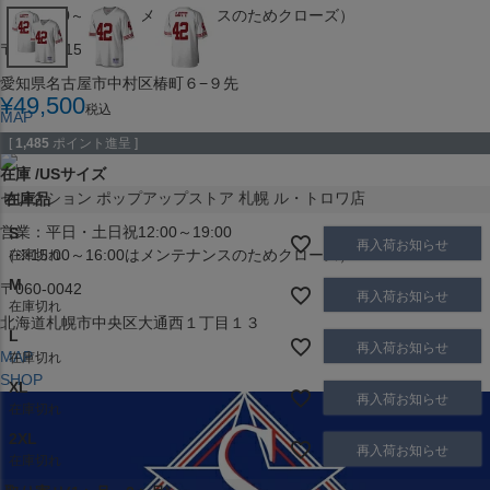
（※15:00～16:00はメンテナンスのためクローズ）
〒453-0015
愛知県名古屋市中村区椿町６−９先
¥
49,500
税込
MAP
SHOP
[
1,485
ポイント進呈 ]
在庫
USサイズ
セレクション ポップアップストア 札幌 ル・トロワ店
在庫品
営業：平日・土日祝12:00～19:00
S
再入荷お知らせ
（※15:00～16:00はメンテナンスのためクローズ）
在庫切れ
M
〒060-0042
再入荷お知らせ
在庫切れ
北海道札幌市中央区大通西１丁目１３
L
再入荷お知らせ
MAP
在庫切れ
SHOP
XL
再入荷お知らせ
在庫切れ
2XL
再入荷お知らせ
在庫切れ