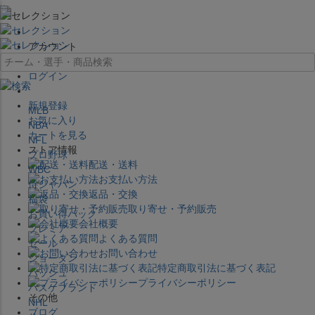
×
アカウント
ログイン
新規登録
MLB
お気に入り
NBA
カートを見る
NFL
ストア情報
プロ野球
配送・送料
WBC
お支払い方法
侍ジャパン
返品・交換
福袋
取り寄せ・予約販売
お買い得パック
会社概要
プレミア
よくある質問
セール
お問い合わせ
ジョーダン
特定商取引法に基づく表記
バッシュ
プライバシーポリシー
バスケブランド
その他
NHL
ブログ