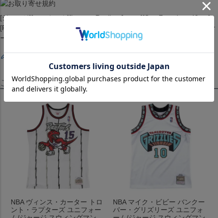
[ジャージ][ユニホーム][Legacy Replica Jersey][San Francisco 49ers]
[Ronnie Lott #42][White][アメリカンフットボール アメフト][SF/ナイナ
ーズ]
レビューを書く
この商品を見たお客様はこちらも見ています！
NBA ヴィンス・カーター トロ
NBA マイク・ビビー バンクー
ント・ラプターズ ユニフォー
バー・グリズリーズ ユニフォ
ム/ジャージ スウィングマン
ーム/ジャージ スウィングマン