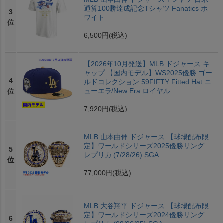
通算100勝達成記念Tシャツ Fanatics ホ
3
ワイト
位
6,500円
(税込)
【2026年10月発送】MLB ドジャース キ
ャップ 【国内モデル】WS2025優勝 ゴー
4
ルドコレクション 59FIFTY Fitted Hat ニ
ューエラ/New Era ロイヤル
位
7,920円
(税込)
MLB 山本由伸 ドジャース 【球場配布限
定】ワールドシリーズ2025優勝リング
5
レプリカ (7/28/26) SGA
位
77,000円
(税込)
MLB 大谷翔平 ドジャース 【球場配布限
定】ワールドシリーズ2024優勝リング
6