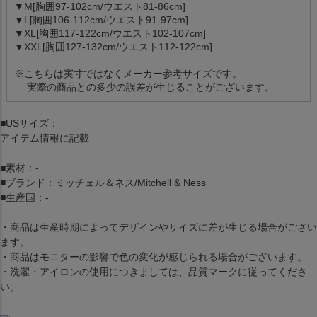
▼M[胸囲97-102cm/ウエスト81-86cm]
▼L[胸囲106-112cm/ウエスト91-97cm]
▼XL[胸囲117-122cm/ウエスト102-107cm]
▼XXL[胸囲127-132cm/ウエスト112-122cm]
※こちらは実寸ではなくメーカー参考サイズです。
実際の商品との多少の誤差が生じることがございます。
■USサイズ：
アイテム情報に記載
■素材：-
■ブランド：ミッチェル＆ネス/Mitchell & Ness
■生産国：-
・商品は生産時期によってデザインやサイズに差が生じる場合がござい
ます。
・商品はモニターの影響で色の変化が感じられる場合がございます。
・洗濯・アイロンの使用につきましては、品質マークに従ってくださ
い。