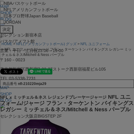
NBA
バスケットボール
MAP
NFL
アメリカンフットボール
SHOP
日本プロ野球
Japan Baseball
BLOG
JORDAN
セレクション新宿本店
x
バスケ/アメフト館
HOME
NFL(アメリカンフットボール) グッズ
NFL ユニフォーム
NFL ユニフォーム/ジャージ フラン・ターケントン バイキングス レガシー ミッ
営業：平日・土日祝13:00～19:00
チェル＆ネス/Mitchell & Ness パープル
〒160－0023
東京都新宿区西新宿7-22-37ストーク西新宿福星ビル105
TEL:03-5338-7231
商品番号
nfl-210220mja29
MAP
SHOP
NFL ユニ
NFL x ミッチェル＆ネス レジェンドプレーヤージャージ
BLOG
フォーム/ジャージ フラン・ターケントン バイキングス
レガシー ミッチェル＆ネス/Mitchell & Ness パープル
セレクション大阪店BIGSTEP 2F
営業：平日・土日祝12:00～19:00