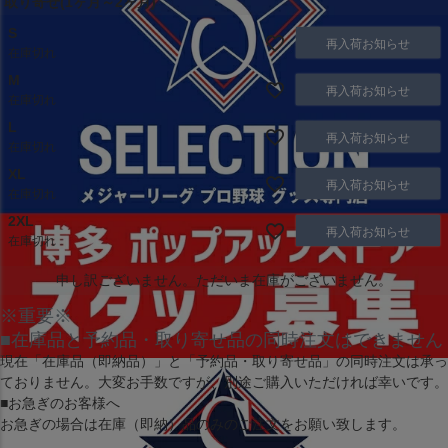
取り寄せ(1ヶ月～2ヶ月)
S
再入荷お知らせ
在庫切れ
M
再入荷お知らせ
在庫切れ
L
再入荷お知らせ
在庫切れ
XL
再入荷お知らせ
在庫切れ
2XL
再入荷お知らせ
在庫切れ
申し訳ございません。ただいま在庫がございません。
※重要※
■在庫品と予約品・取り寄せ品の同時注文はできません
現在
「在庫品（即納品）」
と
「予約品・取り寄せ品」
の同時注文は承っ
ておりません。大変お手数ですが、別途ご購入いただければ幸いです。
■お急ぎのお客様へ
お急ぎの場合は
在庫（即納）品
のみのご注文をお願い致します。