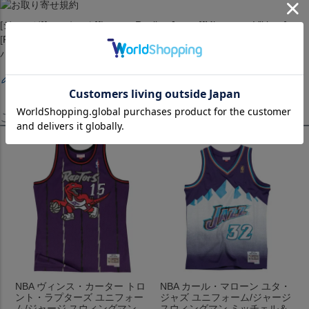
[ジャージ][ユニホーム][Legacy Replica Jersey][Minnesota Vikings]
[Fran Tarkenton #10][Purple][アメリカンフットボール アメフト][MIN/
バイクス]
レビューを書く
この商品を見たお客様はこちらも見ています！
NBA ヴィンス・カーター トロ
NBA カール・マローン ユタ・
ント・ラプターズ ユニフォー
ジャズ ユニフォーム/ジャージ
ム/ジャージ スウィングマン
スウィングマン ミッチェル＆