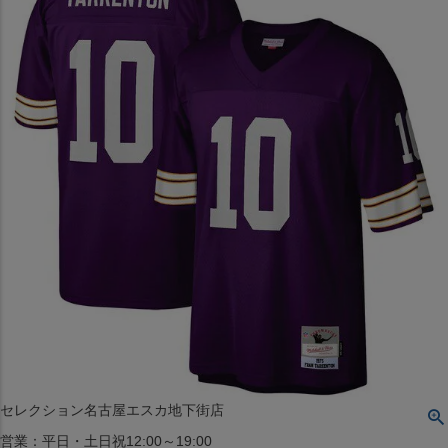
〒542-008
大阪府大阪市中央区西心斎橋1丁目6番14号
TEL:06-4708-3300
MAP
SHOP
BLOG
JR水道橋駅西口店
営業：土・日・祝日のみ 12:00-18:00
〒101-0061
東京都千代田区神田三崎町２丁目２２−１ 1F
MAP
SHOP
セレクション名古屋エスカ地下街店
営業：平日・土日祝12:00～19:00