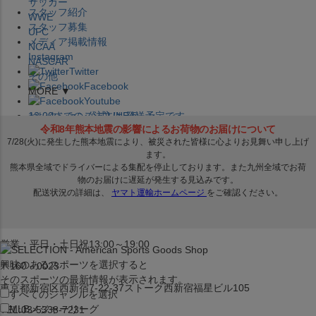
サッカー
スタッフ紹介
WWE
スタッフ募集
UFC
メディア掲載情報
NCAA
Instagram
NASCAR
Twitter
その他
Facebook
MORE ▼
Youtube
セレクション公式LINE@
12:00
までのご注文は
発送予定です。
在庫品は
1-3営業日内で発送
!! ※お取寄せ商品は対象外
×
セレクション新宿本店
ベースボール館
営業：平日・土日祝13:00～19:00
興味のあるスポーツを選択すると
〒160－0023
そのスポーツの最新情報が表示されます。
東京都新宿区西新宿7-22-37ストーク西新宿福星ビル105
すべてのジャンルを選択
MLB
メジャーリーグ
TEL:03-5338-7231