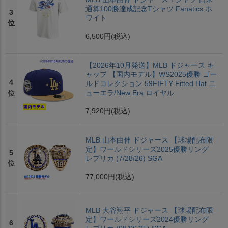
通算100勝達成記念Tシャツ Fanatics ホ
3
ワイト
位
6,500円
(税込)
【2026年10月発送】MLB ドジャース キ
ャップ 【国内モデル】WS2025優勝 ゴー
4
ルドコレクション 59FIFTY Fitted Hat ニ
ューエラ/New Era ロイヤル
位
7,920円
(税込)
MLB 山本由伸 ドジャース 【球場配布限
定】ワールドシリーズ2025優勝リング
5
レプリカ (7/28/26) SGA
位
77,000円
(税込)
MLB 大谷翔平 ドジャース 【球場配布限
定】ワールドシリーズ2024優勝リング
6