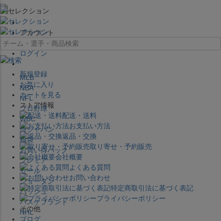
×
アカウント
ログイン
新規登録
MLB
お気に入り
NBA
カートを見る
NFL
ストア情報
プロ野球
配送・送料
WBC
お支払い方法
侍ジャパン
返品・交換
福袋
取り寄せ・予約販売
お買い得パック
会社概要
プレミア
よくある質問
セール
お問い合わせ
ジョーダン
特定商取引法に基づく表記
バッシュ
プライバシーポリシー
バスケブランド
その他
NHL
ブログ