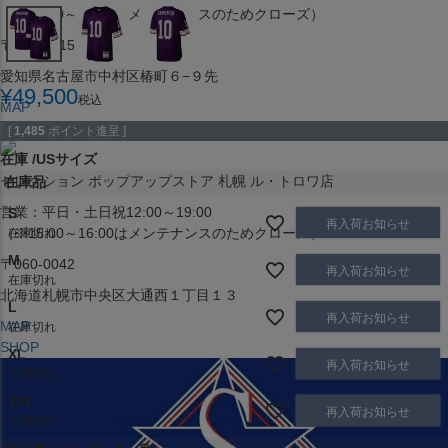
（※15:00～16:00はメンテナンスのためクローズ）
〒453-0015
愛知県名古屋市中村区椿町６−９先
¥
49,500
税込
MAP
SHOP
[
1,485
ポイント進呈 ]
在庫
USサイズ
セレクション ポップアップストア 札幌 ル・トロワ店
在庫品
営業：平日・土日祝12:00～19:00
S
再入荷お知らせ
（※15:00～16:00はメンテナンスのためクローズ）
在庫切れ
M
〒060-0042
再入荷お知らせ
在庫切れ
北海道札幌市中央区大通西１丁目１３
L
再入荷お知らせ
MAP
在庫切れ
SHOP
XL
再入荷お知らせ
在庫切れ
2XL
再入荷お知らせ
在庫切れ