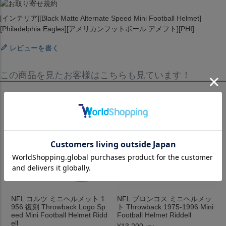
[インテリア][Black Matte Alternate Speed Mini Football Helmet]
[Philadelphia Eagles][アメリカンフットボール アメフト][PHI]
レビューを書く
この商品を見たお客様はこちらも見ています！
NFL コルツ ミニヘルメット 1
NFL ブロンコス ミニヘルメッ
956 復刻 Throwback Logo Sp
ト Throwback 1975-1996 Mini
eed Mini Football Helmet Ridd
Football Helmet Riddell
ell
¥
13,200