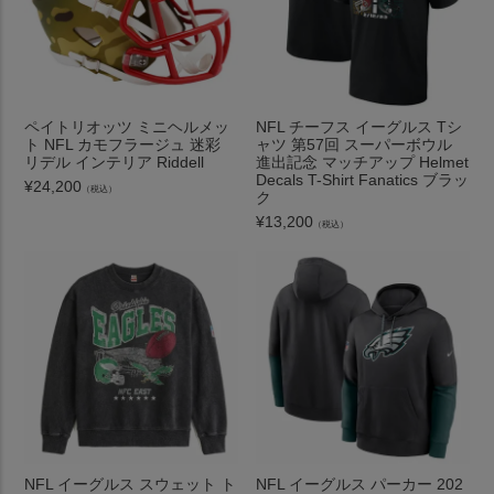
ペイトリオッツ ミニヘルメッ
NFL チーフス イーグルス Tシ
ト NFL カモフラージュ 迷彩
ャツ 第57回 スーパーボウル
リデル インテリア Riddell
進出記念 マッチアップ Helmet
Decals T-Shirt Fanatics ブラッ
¥
24,200
（税込）
ク
¥
13,200
（税込）
NFL イーグルス スウェット ト
NFL イーグルス パーカー 202