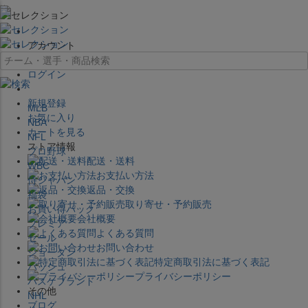
×
アカウント
ログイン
新規登録
MLB
お気に入り
NBA
カートを見る
NFL
ストア情報
プロ野球
配送・送料
WBC
お支払い方法
侍ジャパン
返品・交換
福袋
取り寄せ・予約販売
お買い得パック
会社概要
プレミア
よくある質問
セール
お問い合わせ
ジョーダン
特定商取引法に基づく表記
バッシュ
プライバシーポリシー
バスケブランド
その他
NHL
ブログ