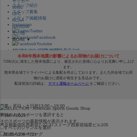
サッカー
スタッフ紹介
WWE
スタッフ募集
UFC
メディア掲載情報
NCAA
Instagram
NASCAR
Twitter
その他
Facebook
MORE ▼
Youtube
セレクション公式LINE@
12:00
までのご注文は
発送予定です。
在庫品は
1-3営業日内で発送
!! ※お取寄せ商品は対象外
×
セレクション新宿本店
ベースボール館
営業：平日・土日祝13:00～19:00
興味のあるスポーツを選択すると
〒160－0023
そのスポーツの最新情報が表示されます。
東京都新宿区西新宿7-22-37ストーク西新宿福星ビル105
すべてのジャンルを選択
MLB
メジャーリーグ
TEL:03-5338-7231