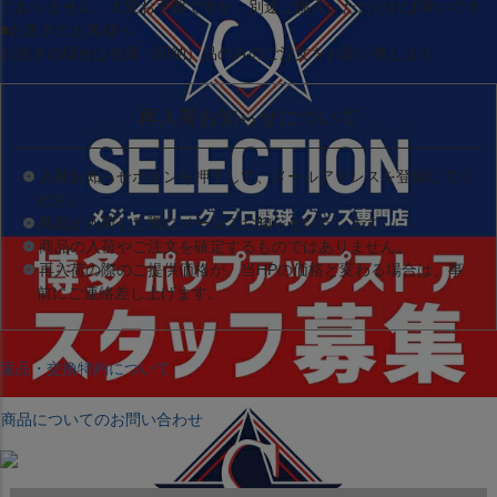
ておりません。大変お手数ですが、別途ご購入いただければ幸いです。
■お急ぎのお客様へ
お急ぎの場合は
在庫（即納）品
のみのご注文をお願い致します。
再入荷お知らせについて
入荷お知らせボタンを押下して、メールアドレスを登録してく
ださい。
商品が入荷した際にメールでお知らせいたします。
商品の入荷やご注文を確定するものではありません。
再入荷の際のご提供価格が、当HPの価格と変わる場合は、事
前にご連絡差し上げます。
返品・交換特約について
商品についてのお問い合わせ