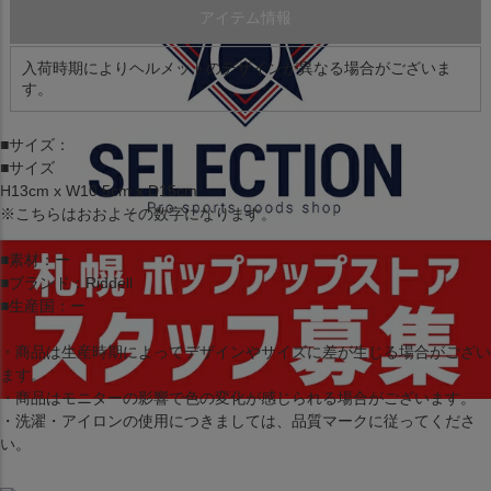
アイテム情報
入荷時期によりヘルメットのデザインが異なる場合がございま
す。
■サイズ：
■サイズ
H13cm x W10.5cm x D15cm
※こちらはおおよその数字になります。
■素材：ー
■ブランド：Riddell
■生産国：ー
・商品は生産時期によってデザインやサイズに差が生じる場合がござい
ます。
・商品はモニターの影響で色の変化が感じられる場合がございます。
・洗濯・アイロンの使用につきましては、品質マークに従ってくださ
い。