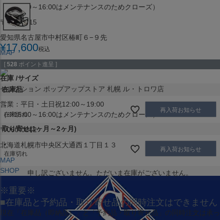
（※15:00～16:00はメンテナンスのためクローズ）
〒453-0015
愛知県名古屋市中村区椿町６−９先
¥
17,600
税込
MAP
SHOP
[
528
ポイント進呈 ]
在庫
サイズ
セレクション ポップアップストア 札幌 ル・トロワ店
在庫品
営業：平日・土日祝12:00～19:00
-
再入荷お知らせ
（※15:00～16:00はメンテナンスのためクローズ）
在庫切れ
取り寄せ(1ヶ月～2ヶ月)
〒060-0042
-
北海道札幌市中央区大通西１丁目１３
再入荷お知らせ
在庫切れ
MAP
SHOP
申し訳ございません。ただいま在庫がございません。
※重要※
■在庫品と予約品・取り寄せ品の同時注文はできません
現在
「在庫品（即納品）」
と
「予約品・取り寄せ品」
の同時注文は承っ