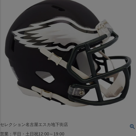
〒542-008
大阪府大阪市中央区西心斎橋1丁目6番14号
TEL:06-4708-3300
MAP
SHOP
BLOG
JR水道橋駅西口店
営業：土・日・祝日のみ 12:00-18:00
〒101-0061
東京都千代田区神田三崎町２丁目２２−１ 1F
MAP
SHOP
セレクション名古屋エスカ地下街店
営業：平日・土日祝12:00～19:00