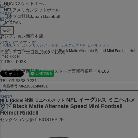
NBA
バスケットボール
MAP
NFL
アメリカンフットボール
SHOP
日本プロ野球
Japan Baseball
BLOG
JORDAN
セレクション新宿本店
x
バスケ/アメフト館
HOME
NFL(アメリカンフットボール) グッズ
NFL ヘルメット
NFL イーグルス ミニヘルメット Black Matte Alternate Speed Mini Football Hel
営業：平日・土日祝13:00～19:00
met Riddell
〒160－0023
東京都新宿区西新宿7-22-37ストーク西新宿福星ビル105
TEL:03-5338-7231
商品番号
nfl-220515hea81
MAP
SHOP
NFL イーグルス ミニヘルメ
NFL Riddell社製 ミニヘルメット
BLOG
ット Black Matte Alternate Speed Mini Football
Helmet Riddell
セレクション大阪店BIGSTEP 2F
営業：平日・土日祝12:00～19:00