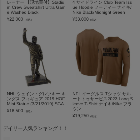
レーナー 【現地買付】Stadiu
4 サイドライン Club Team Iss
m Crew Sweatshirt Ultra Gam
ue Hoodie フーディー ナイキ/
e Washed Black
Nike Black/Midnight Green
¥
22,000
¥
33,000
（税込）
（税込）
NHL ウェイン・グレツキー キ
NFL イーグルス Tシャツ サル
ングス フィギュア 2019 HOF
ートトゥサービス2023 Long S
Mini Statue (3/21/2019) SGA
leeve T-Shirt ナイキ/Nike ブラ
ウン
¥
16,500
（税込）
¥
19,250
（税込）
デイリー人気ランキング！！