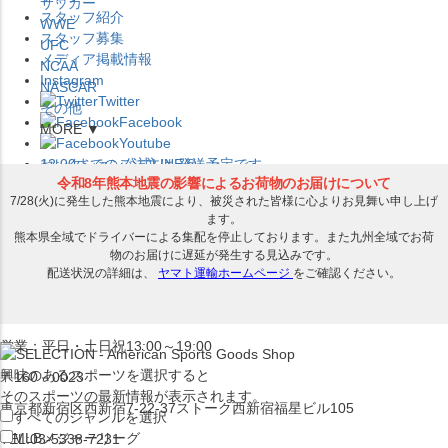
サッカー
スタッフ紹介
WWE
スタッフ募集
UFC
メディア掲載情報
NCAA
Instagram
NASCAR
Twitter
その他
Facebook
MORE ▼
Youtube
セレクション公式LINE@
12:00
までのご注文は
発送予定です。
在庫品は
1-3営業日内で発送
!! ※お取寄せ商品は対象外
×
セレクション新宿本店
ベースボール館
営業：平日・土日祝13:00～19:00
興味のあるスポーツを選択すると
〒160－0023
そのスポーツの最新情報が表示されます。
東京都新宿区西新宿7-22-37ストーク西新宿福星ビル105
すべてのジャンルを選択
MLB
メジャーリーグ
TEL:03-5338-7231