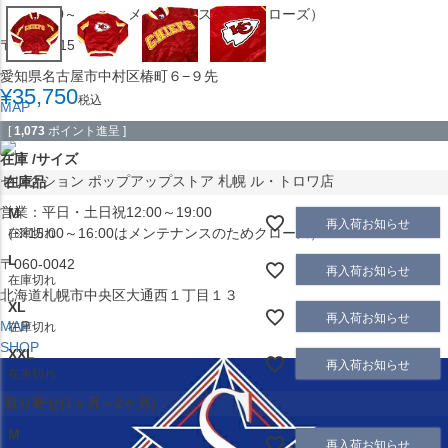
（※15:00～16:00はメンテナンスのためクローズ）
〒453-0015
愛知県名古屋市中村区椿町６−９先
¥
35,750
税込
MAP
SHOP
[
1,073
ポイント進呈 ]
在庫
サイズ
セレクション ポップアップストア 札幌 ル・トロワ店
在庫品
営業：平日・土日祝12:00～19:00
M
再入荷お知らせ
（※15:00～16:00はメンテナンスのためクローズ）
在庫切れ
L
〒060-0042
再入荷お知らせ
在庫切れ
北海道札幌市中央区大通西１丁目１３
XL
再入荷お知らせ
MAP
在庫切れ
SHOP
XXL
再入荷お知らせ
在庫切れ
取り寄せ(1ヶ月～2ヶ月)
M
再入荷お知らせ