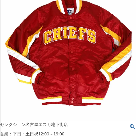
〒542-008
大阪府大阪市中央区西心斎橋1丁目6番14号
TEL:06-4708-3300
MAP
SHOP
BLOG
JR水道橋駅西口店
営業：土・日・祝日のみ 12:00-18:00
〒101-0061
東京都千代田区神田三崎町２丁目２２−１ 1F
MAP
SHOP
セレクション名古屋エスカ地下街店
営業：平日・土日祝12:00～19:00