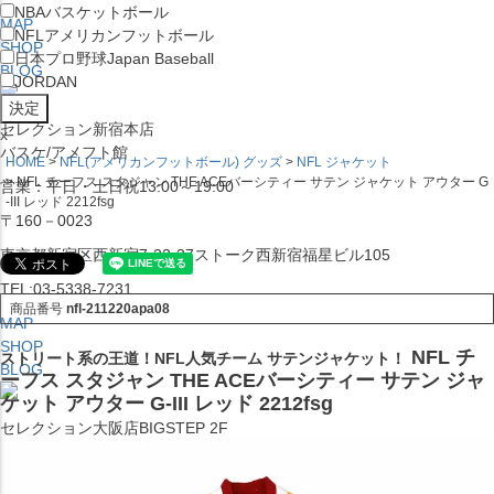
NBA
バスケットボール
MAP
NFL
アメリカンフットボール
SHOP
日本プロ野球
Japan Baseball
BLOG
JORDAN
セレクション新宿本店
x
バスケ/アメフト館
HOME
NFL(アメリカンフットボール) グッズ
NFL ジャケット
NFL チーフス スタジャン THE ACEバーシティー サテン ジャケット アウター G
営業：平日・土日祝13:00～19:00
-III レッド 2212fsg
〒160－0023
東京都新宿区西新宿7-22-37ストーク西新宿福星ビル105
TEL:03-5338-7231
商品番号
nfl-211220apa08
MAP
SHOP
NFL チ
ストリート系の王道！NFL人気チーム サテンジャケット！
BLOG
ーフス スタジャン THE ACEバーシティー サテン ジャ
ケット アウター G-III レッド 2212fsg
セレクション大阪店BIGSTEP 2F
営業：平日・土日祝12:00～19:00