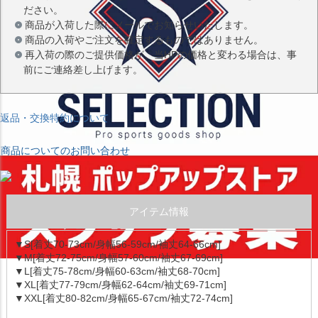
ださい。
商品が入荷した際にメールでお知らせいたします。
商品の入荷やご注文を確定するものではありません。
再入荷の際のご提供価格が、当HPの価格と変わる場合は、事
前にご連絡差し上げます。
返品・交換特約について
商品についてのお問い合わせ
アイテム情報
▼S[着丈70-73cm/身幅56-59cm/袖丈64-66cm]
▼M[着丈72-75cm/身幅57-60cm/袖丈67-69cm]
▼L[着丈75-78cm/身幅60-63cm/袖丈68-70cm]
▼XL[着丈77-79cm/身幅62-64cm/袖丈69-71cm]
▼XXL[着丈80-82cm/身幅65-67cm/袖丈72-74cm]