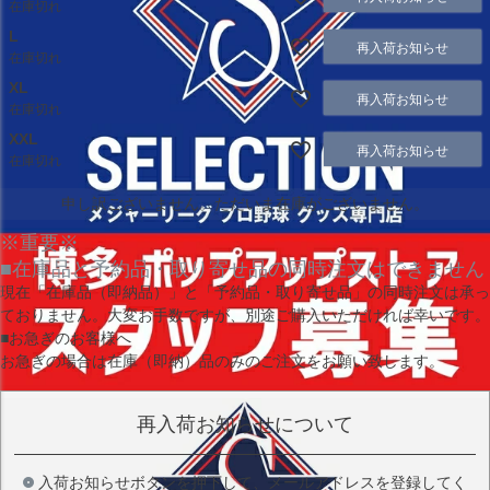
在庫切れ
L
再入荷お知らせ
在庫切れ
XL
再入荷お知らせ
在庫切れ
XXL
再入荷お知らせ
在庫切れ
申し訳ございません。ただいま在庫がございません。
※重要※
■在庫品と予約品・取り寄せ品の同時注文はできません
現在
「在庫品（即納品）」
と
「予約品・取り寄せ品」
の同時注文は承っ
ておりません。大変お手数ですが、別途ご購入いただければ幸いです。
■お急ぎのお客様へ
お急ぎの場合は
在庫（即納）品
のみのご注文をお願い致します。
再入荷お知らせについて
入荷お知らせボタンを押下して、メールアドレスを登録してく