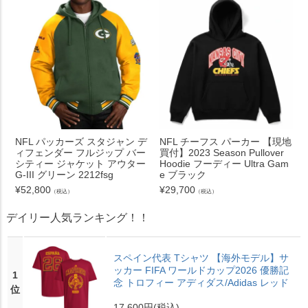
NFL パッカーズ スタジャン デ
NFL チーフス パーカー 【現地
ィフェンダー フルジップ バー
買付】2023 Season Pullover
シティー ジャケット アウター
Hoodie フーディー Ultra Gam
G-III グリーン 2212fsg
e ブラック
¥
52,800
¥
29,700
（税込）
（税込）
デイリー人気ランキング！！
スペイン代表 Tシャツ 【海外モデル】サ
ッカー FIFA ワールドカップ2026 優勝記
1
念 トロフィー アディダス/Adidas レッド
位
17,600円
(税込)