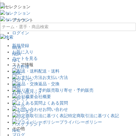
×
アカウント
ログイン
新規登録
MLB
お気に入り
NBA
カートを見る
NFL
ストア情報
プロ野球
配送・送料
WBC
お支払い方法
侍ジャパン
返品・交換
福袋
取り寄せ・予約販売
お買い得パック
会社概要
プレミア
よくある質問
セール
お問い合わせ
ジョーダン
特定商取引法に基づく表記
バッシュ
プライバシーポリシー
バスケブランド
その他
NHL
ブログ