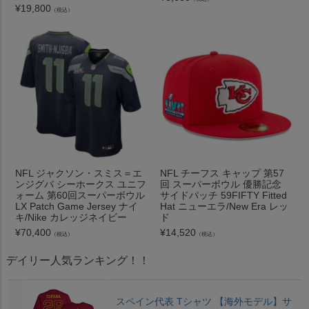
¥
19,800
（税込）
NFL ジャクソン・スミス＝エ
NFL チーフス キャップ 第57
ンジグバ シーホークス ユニフ
回 スーパーボウル 優勝記念
ォーム 第60回スーパーボウル
サイドパッチ 59FIFTY Fitted
LX Patch Game Jersey ナイ
Hat ニューエラ/New Era レッ
キ/Nike カレッジネイビー
ド
¥
70,400
¥
14,520
（税込）
（税込）
デイリー人気ランキング！！
スペイン代表 Tシャツ 【海外モデル】サ