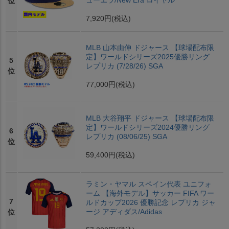
ューエラ/New Era ロイヤル
位
7,920円
(税込)
MLB 山本由伸 ドジャース 【球場配布限
定】ワールドシリーズ2025優勝リング
5
レプリカ (7/28/26) SGA
位
77,000円
(税込)
MLB 大谷翔平 ドジャース 【球場配布限
定】ワールドシリーズ2024優勝リング
6
レプリカ (08/06/25) SGA
位
59,400円
(税込)
ラミン・ヤマル スペイン代表 ユニフォ
ーム 【海外モデル】サッカー FIFA ワー
7
ルドカップ2026 優勝記念 レプリカ ジャ
ージ アディダス/Adidas
位