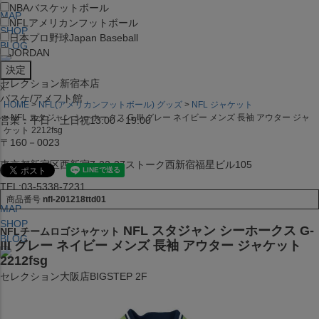
NBA
バスケットボール
MAP
NFL
アメリカンフットボール
SHOP
日本プロ野球
Japan Baseball
BLOG
JORDAN
セレクション新宿本店
x
バスケ/アメフト館
HOME
NFL(アメリカンフットボール) グッズ
NFL ジャケット
NFL スタジャン シーホークス G-III グレー ネイビー メンズ 長袖 アウター ジャ
営業：平日・土日祝13:00～19:00
ケット 2212fsg
〒160－0023
東京都新宿区西新宿7-22-37ストーク西新宿福星ビル105
TEL:03-5338-7231
商品番号
nfl-201218ttd01
MAP
SHOP
NFL スタジャン シーホークス G-
NFLチームロゴジャケット
BLOG
III グレー ネイビー メンズ 長袖 アウター ジャケット
2212fsg
セレクション大阪店BIGSTEP 2F
営業：平日・土日祝12:00～19:00