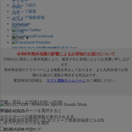
サッカー
スタッフ紹介
WWE
スタッフ募集
UFC
メディア掲載情報
NCAA
Instagram
NASCAR
Twitter
その他
Facebook
MORE ▼
Youtube
セレクション公式LINE@
12:00
までのご注文は
発送予定です。
在庫品は
1-3営業日内で発送
!! ※お取寄せ商品は対象外
×
セレクション新宿本店
ベースボール館
営業：平日・土日祝13:00～19:00
興味のあるスポーツを選択すると
〒160－0023
そのスポーツの最新情報が表示されます。
東京都新宿区西新宿7-22-37ストーク西新宿福星ビル105
すべてのジャンルを選択
MLB
メジャーリーグ
TEL:03-5338-7231