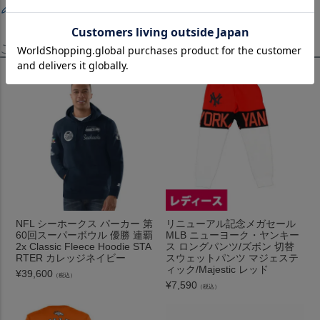
レビューを書く
この商品を見たお客様はこちらも見ています！
NFL シーホークス パーカー 第
リニューアル記念メガセール
60回スーパーボウル 優勝 連覇
MLB ニューヨーク・ヤンキー
2x Classic Fleece Hoodie STA
ス ロングパンツ/ズボン 切替
RTER カレッジネイビー
スウェットパンツ マジェステ
ィック/Majestic レッド
¥
39,600
（税込）
¥
7,590
（税込）