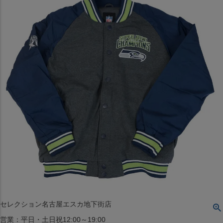
〒542-008
大阪府大阪市中央区西心斎橋1丁目6番14号
TEL:06-4708-3300
MAP
SHOP
BLOG
JR水道橋駅西口店
営業：土・日・祝日のみ 12:00-18:00
〒101-0061
東京都千代田区神田三崎町２丁目２２−１ 1F
MAP
SHOP
セレクション名古屋エスカ地下街店
営業：平日・土日祝12:00～19:00