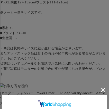
▼XXL[胸囲127-132cm/ウェスト111-121cm]
※メーカー参考サイズです。
■素材：-
■ブランド：G-III
■生産国：-
・商品は状態やサイズに差が生じる場合がございます。
またデッドストック品は若干の汚れや経年劣化がある場合がございま
す。予めご了承ください。
状態についてはメールやお電話でお気軽にお問い合わせください。
・商品写真はモニターの影響で色の変化が感じられる場合がございま
す。
[アウター][ジャンパー][Power Hitter Full-Snap Varsity Jacket][Seattle
Seahawks][Grey/Navy][アメリカンフットボール アメフト][SEA/ホーク
ス/シーホ]