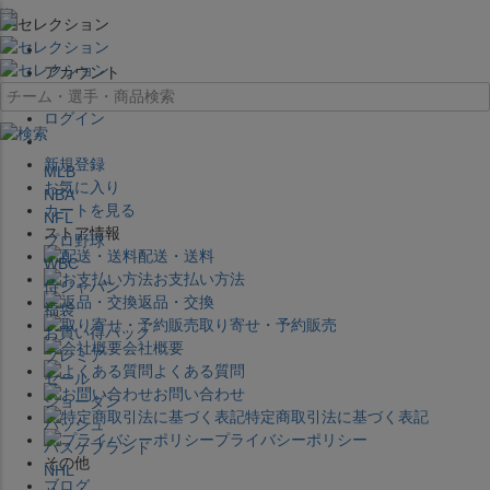
×
アカウント
ログイン
新規登録
MLB
お気に入り
NBA
カートを見る
NFL
ストア情報
プロ野球
配送・送料
WBC
お支払い方法
侍ジャパン
返品・交換
福袋
取り寄せ・予約販売
お買い得パック
会社概要
プレミア
よくある質問
セール
お問い合わせ
ジョーダン
特定商取引法に基づく表記
バッシュ
プライバシーポリシー
バスケブランド
その他
NHL
ブログ