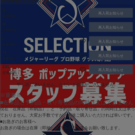
取り寄せ(1ヶ月から2ヶ月)
S
再入荷お知らせ
在庫切れ
M
再入荷お知らせ
在庫切れ
L
再入荷お知らせ
在庫切れ
XL
再入荷お知らせ
在庫切れ
2XL
再入荷お知らせ
在庫切れ
申し訳ございません。ただいま在庫がございません。
※重要※
■在庫品と予約品・取り寄せ品の同時注文はできません
現在
「在庫品（即納品）」
と
「予約品・取り寄せ品」
の同時注文は承っ
ておりません。大変お手数ですが、別途ご購入いただければ幸いです。
■お急ぎのお客様へ
お急ぎの場合は
在庫（即納）品
のみのご注文をお願い致します。