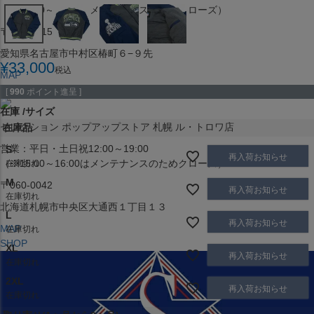
（※15:00～16:00はメンテナンスのためクローズ）
〒453-0015
愛知県名古屋市中村区椿町６−９先
¥
33,000
税込
MAP
SHOP
[
990
ポイント進呈 ]
在庫
サイズ
セレクション ポップアップストア 札幌 ル・トロワ店
在庫品
営業：平日・土日祝12:00～19:00
S
再入荷お知らせ
（※15:00～16:00はメンテナンスのためクローズ）
在庫切れ
M
〒060-0042
再入荷お知らせ
在庫切れ
北海道札幌市中央区大通西１丁目１３
L
再入荷お知らせ
MAP
在庫切れ
SHOP
XL
再入荷お知らせ
在庫切れ
2XL
再入荷お知らせ
在庫切れ