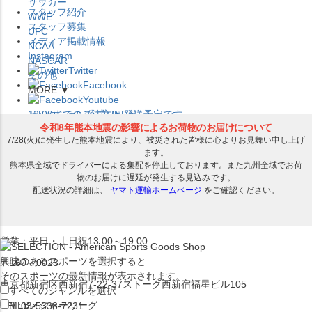
サッカー
スタッフ紹介
WWE
スタッフ募集
UFC
メディア掲載情報
NCAA
Instagram
NASCAR
Twitter
その他
Facebook
MORE ▼
Youtube
セレクション公式LINE@
12:00
までのご注文は
発送予定です。
在庫品は
1-3営業日内で発送
!! ※お取寄せ商品は対象外
×
セレクション新宿本店
ベースボール館
営業：平日・土日祝13:00～19:00
興味のあるスポーツを選択すると
〒160－0023
そのスポーツの最新情報が表示されます。
東京都新宿区西新宿7-22-37ストーク西新宿福星ビル105
すべてのジャンルを選択
MLB
メジャーリーグ
TEL:03-5338-7231