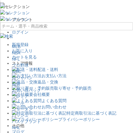
×
アカウント
ログイン
新規登録
MLB
お気に入り
NBA
カートを見る
NFL
ストア情報
プロ野球
配送・送料
WBC
お支払い方法
侍ジャパン
返品・交換
福袋
取り寄せ・予約販売
お買い得パック
会社概要
プレミア
よくある質問
セール
お問い合わせ
ジョーダン
特定商取引法に基づく表記
バッシュ
プライバシーポリシー
バスケブランド
その他
NHL
ブログ