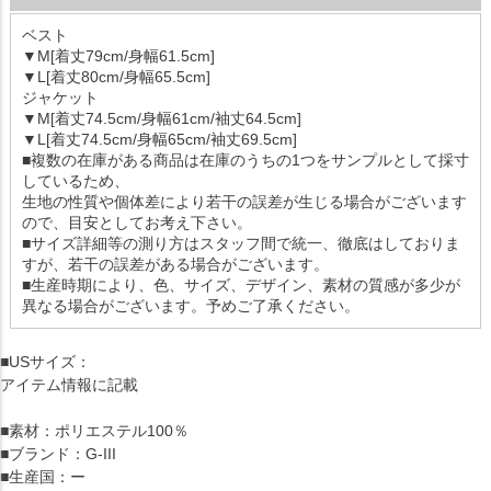
ベスト
▼M[着丈79cm/身幅61.5cm]
▼L[着丈80cm/身幅65.5cm]
ジャケット
▼M[着丈74.5cm/身幅61cm/袖丈64.5cm]
▼L[着丈74.5cm/身幅65cm/袖丈69.5cm]
■複数の在庫がある商品は在庫のうちの1つをサンプルとして採寸
しているため、
生地の性質や個体差により若干の誤差が生じる場合がございます
ので、目安としてお考え下さい。
■サイズ詳細等の測り方はスタッフ間で統一、徹底はしておりま
すが、若干の誤差がある場合がございます。
■生産時期により、色、サイズ、デザイン、素材の質感が多少が
異なる場合がございます。予めご了承ください。
■USサイズ：
アイテム情報に記載
■素材：ポリエステル100％
■ブランド：G-III
■生産国：ー