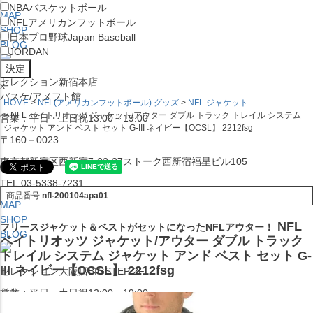
NBA
バスケットボール
MAP
NFL
アメリカンフットボール
SHOP
日本プロ野球
Japan Baseball
BLOG
JORDAN
セレクション新宿本店
x
バスケ/アメフト館
HOME
NFL(アメリカンフットボール) グッズ
NFL ジャケット
NFL ペイトリオッツ ジャケット/アウター ダブル トラック トレイル システム
営業：平日・土日祝13:00～19:00
ジャケット アンド ベスト セット G-III ネイビー【OCSL】 2212fsg
〒160－0023
東京都新宿区西新宿7-22-37ストーク西新宿福星ビル105
TEL:03-5338-7231
商品番号
nfl-200104apa01
MAP
SHOP
NFL
フリースジャケット＆ベストがセットになったNFLアウター！
BLOG
ペイトリオッツ ジャケット/アウター ダブル トラック
トレイル システム ジャケット アンド ベスト セット G-
III ネイビー【OCSL】 2212fsg
セレクション大阪店BIGSTEP 2F
営業：平日・土日祝12:00～19:00