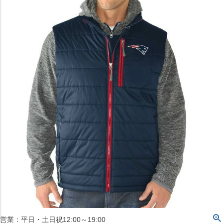
〒542-008
大阪府大阪市中央区西心斎橋1丁目6番14号
TEL:06-4708-3300
MAP
SHOP
BLOG
JR水道橋駅西口店
営業：土・日・祝日のみ 12:00-18:00
〒101-0061
東京都千代田区神田三崎町２丁目２２−１ 1F
MAP
SHOP
セレクション名古屋エスカ地下街店
営業：平日・土日祝12:00～19:00