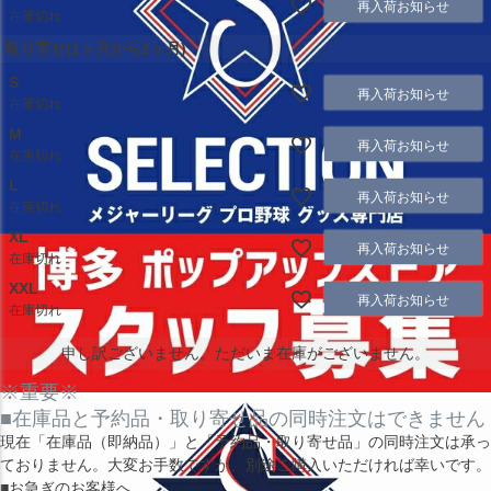
再入荷お知らせ
在庫切れ
取り寄せ(1ヶ月から2ヶ月)
S
再入荷お知らせ
在庫切れ
M
再入荷お知らせ
在庫切れ
L
再入荷お知らせ
在庫切れ
XL
再入荷お知らせ
在庫切れ
XXL
再入荷お知らせ
在庫切れ
申し訳ございません。ただいま在庫がございません。
※重要※
■在庫品と予約品・取り寄せ品の同時注文はできません
現在
「在庫品（即納品）」
と
「予約品・取り寄せ品」
の同時注文は承っ
ておりません。大変お手数ですが、別途ご購入いただければ幸いです。
■お急ぎのお客様へ