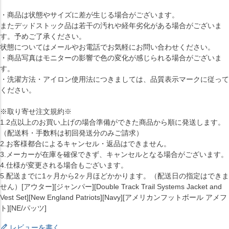
・商品は状態やサイズに差が生じる場合がございます。
またデッドストック品は若干の汚れや経年劣化がある場合がございま
す。予めご了承ください。
状態についてはメールやお電話でお気軽にお問い合わせください。
・商品写真はモニターの影響で色の変化が感じられる場合がございま
す。
・洗濯方法・アイロン使用法につきましては、品質表示マークに従って
ください。
※取り寄せ注文規約※
1.2点以上のお買い上げの場合準備ができた商品から順に発送します。
（配送料・手数料は初回発送分のみご請求）
2.お客様都合によるキャンセル・返品はできません。
3.メーカーが在庫を確保できず、キャンセルとなる場合がございます。
4.仕様が変更される場合もございます。
5.配送までに1ヶ月から2ヶ月ほどかかります。（配送日の指定はできま
せん）[アウター][ジャンパー][Double Track Trail Systems Jacket and
Vest Set][New England Patriots][Navy][アメリカンフットボール アメフ
ト][NE/パッツ]
レビューを書く