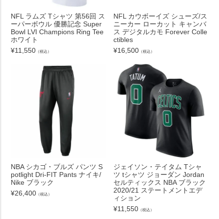
NFL ラムズ Tシャツ 第56回 ス
NFL カウボーイズ シューズ/ス
ーパーボウル 優勝記念 Super
ニーカー ローカット キャンバ
Bowl LVI Champions Ring Tee
ス デジタルカモ Forever Colle
ホワイト
ctibles
¥
11,550
¥
16,500
（税込）
（税込）
NBA シカゴ・ブルズ パンツ S
ジェイソン・テイタム Tシャ
potlight Dri-FIT Pants ナイキ/
ツ tシャツ ジョーダン Jordan
Nike ブラック
セルティックス NBA ブラック
2020/21 ステートメントエデ
¥
26,400
（税込）
ィション
¥
11,550
（税込）