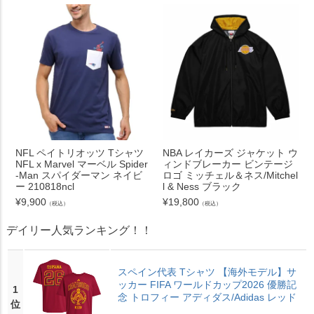
NFL ペイトリオッツ Tシャツ
NBA レイカーズ ジャケット ウ
NFL x Marvel マーベル Spider
ィンドブレーカー ビンテージ
-Man スパイダーマン ネイビ
ロゴ ミッチェル＆ネス/Mitchel
ー 210818ncl
l & Ness ブラック
¥
9,900
¥
19,800
（税込）
（税込）
デイリー人気ランキング！！
スペイン代表 Tシャツ 【海外モデル】サ
ッカー FIFA ワールドカップ2026 優勝記
1
念 トロフィー アディダス/Adidas レッド
位