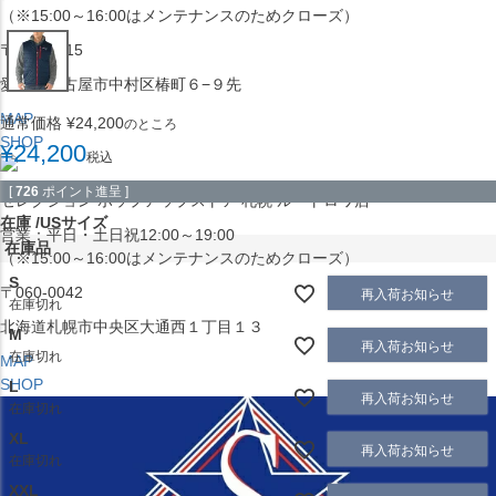
（※15:00～16:00はメンテナンスのためクローズ）
〒453-0015
愛知県名古屋市中村区椿町６−９先
MAP
通常価格
¥
24,200
のところ
SHOP
¥
24,200
税込
[
726
ポイント進呈 ]
セレクション ポップアップストア 札幌 ル・トロワ店
在庫
USサイズ
営業：平日・土日祝12:00～19:00
在庫品
（※15:00～16:00はメンテナンスのためクローズ）
S
〒060-0042
再入荷お知らせ
在庫切れ
北海道札幌市中央区大通西１丁目１３
M
再入荷お知らせ
在庫切れ
MAP
SHOP
L
再入荷お知らせ
在庫切れ
XL
再入荷お知らせ
在庫切れ
XXL