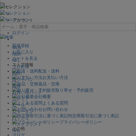
×
アカウント
ログイン
新規登録
MLB
お気に入り
NBA
カートを見る
NFL
ストア情報
プロ野球
配送・送料
WBC
お支払い方法
侍ジャパン
返品・交換
福袋
取り寄せ・予約販売
お買い得パック
会社概要
プレミア
よくある質問
セール
お問い合わせ
ジョーダン
特定商取引法に基づく表記
バッシュ
プライバシーポリシー
バスケブランド
その他
NHL
ブログ