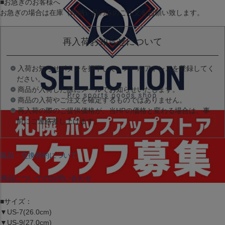
■お急ぎのお客様へ
お急ぎの場合は
在庫（即納）品
のみのご注文をお願い致します。
再入荷お知らせについて
入荷お知らせボタンを押下して、メールアドレスを登録してく
ださい。
商品が入荷した際にメールでお知らせいたします。
商品の入荷やご注文を確定するものではありません。
再入荷の際のご提供価格が、当HPの価格と変わる場合は、事
前にご連絡差し上げます。
返品・交換特約について
商品についてのお問い合わせ
■サイズ：
▼US-7(26.0cm)
▼US-9(27.0cm)