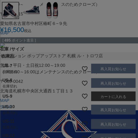
（※15:00～16:00はメンテナンスのためクローズ）
〒453-0015
愛知県名古屋市中村区椿町６−９先
¥
16,500
税込
MAP
SHOP
[
495
ポイント進呈 ]
在庫
サイズ
セレクション ポップアップストア 札幌 ル・トロワ店
在庫品
営業：平日・土日祝12:00～19:00
US-7
再入荷お知らせ
（※15:00～16:00はメンテナンスのためクローズ）
在庫切れ
US-8
〒060-0042
再入荷お知らせ
在庫切れ
北海道札幌市中央区大通西１丁目１３
US-9
カートに入れる
MAP
US-10
SHOP
再入荷お知らせ
在庫切れ
US-11
再入荷お知らせ
在庫切れ
US-12