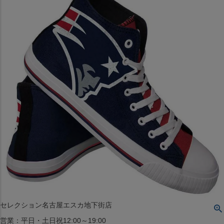
〒542-008
大阪府大阪市中央区西心斎橋1丁目6番14号
TEL:06-4708-3300
MAP
SHOP
BLOG
JR水道橋駅西口店
営業：土・日・祝日のみ 12:00-18:00
〒101-0061
東京都千代田区神田三崎町２丁目２２−１ 1F
MAP
SHOP
セレクション名古屋エスカ地下街店
営業：平日・土日祝12:00～19:00