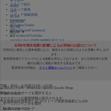
サッカー
スタッフ紹介
WWE
スタッフ募集
UFC
メディア掲載情報
NCAA
Instagram
NASCAR
Twitter
その他
Facebook
MORE ▼
Youtube
セレクション公式LINE@
12:00
までのご注文は
発送予定です。
在庫品は
1-3営業日内で発送
!! ※お取寄せ商品は対象外
×
セレクション新宿本店
ベースボール館
営業：平日・土日祝13:00～19:00
興味のあるスポーツを選択すると
〒160－0023
そのスポーツの最新情報が表示されます。
東京都新宿区西新宿7-22-37ストーク西新宿福星ビル105
すべてのジャンルを選択
MLB
メジャーリーグ
TEL:03-5338-7231