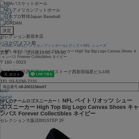
NBA
バスケットボール
MAP
NFL
アメリカンフットボール
SHOP
日本プロ野球
Japan Baseball
BLOG
JORDAN
セレクション新宿本店
x
バスケ/アメフト館
HOME
NFL(アメリカンフットボール) グッズ
NFL シューズ
NFL ペイトリオッツ シューズ/スニーカー High Top Big Logo Canvas Shoes キ
営業：平日・土日祝13:00～19:00
ャンバス Forever Collectibles ネイビー
〒160－0023
東京都新宿区西新宿7-22-37ストーク西新宿福星ビル105
TEL:03-5338-7231
商品番号
nfl-200115kix07
MAP
SHOP
NFL ペイトリオッツ シュー
NFLのチームロゴスニーカー！
BLOG
ズ/スニーカー High Top Big Logo Canvas Shoes キャ
ンバス Forever Collectibles ネイビー
セレクション大阪店BIGSTEP 2F
営業：平日・土日祝12:00～19:00