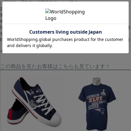
（配送料・手数料は初回発送分のみご請求）
2.お客様都合によるキャンセル・返品はできません。
3.メーカーが在庫を確保できず、キャンセルとなる場合がございます。
4.仕様が変更される場合もございます。
5.配送までに1ヶ月から2ヶ月ほどかかります。（配送日の指定はできま
せん）[スニーカー][靴][High Top Big Logo Canvas Shoes][New
England Patriots][Navy][アメリカンフットボール アメフト][NE/パッツ]
レビューを書く
この商品を見たお客様はこちらも見ています！