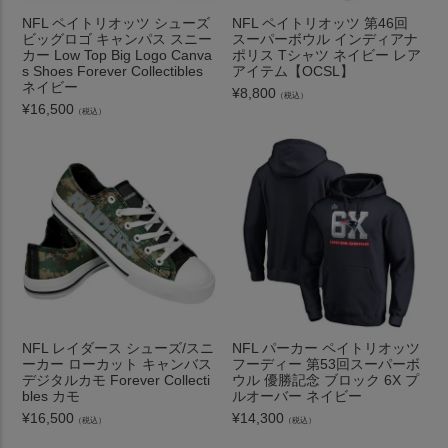
NFL ペイトリオッツ シューズ
NFL ペイトリオッツ 第46回
ビッグロゴ キャンパス スニー
スーパーボウル インディアナ
カー Low Top Big Logo Canva
ポリス Tシャツ ネイビー レア
s Shoes Forever Collectibles
アイテム【OCSL】
ネイビー
¥
8,800
（税込）
¥
16,500
（税込）
NFL レイダース シューズ/スニ
NFL パーカー ペイトリオッツ
ーカー ローカット キャンバス
フーディー 第53回スーパーボ
デジタルカモ Forever Collecti
ウル 優勝記念 ブロック 6X プ
bles カモ
ルオーバー ネイビー
¥
16,500
¥
14,300
（税込）
（税込）