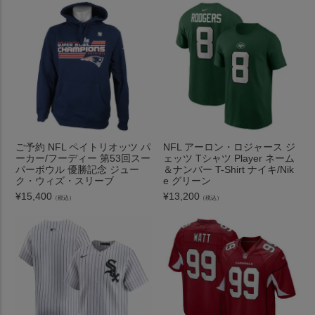
ご予約 NFL ペイトリオッツ パ
NFL アーロン・ロジャース ジ
ーカー/フーディー 第53回スー
ェッツ Tシャツ Player ネーム
パーボウル 優勝記念 ジュー
＆ナンバー T-Shirt ナイキ/Nik
ク・ウィズ・スリーブ
e グリーン
¥
15,400
¥
13,200
（税込）
（税込）