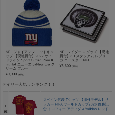
NFL ジャイアンツ ニットキャ
NFL レイダース グッズ 【現地
ップ 【現地買付】2022 サイ
買付】3D スタジアム レプリ
ドライン Sport Cuffed Pom K
カ コースター NFL
nit Hat ニューエラ/New Era ク
¥
6,600
（税込）
リーム ブルー
¥
9,900
（税込）
デイリー人気ランキング！！
スペイン代表 Tシャツ 【海外モデル】サ
ッカー FIFA ワールドカップ2026 優勝記
1
念 トロフィー アディダス/Adidas レッド
位