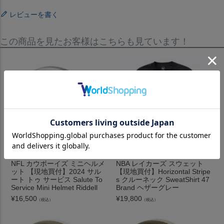
レビューを書く
この商品を見たお客様はこちらも見ています！
NFL カウボーイズ ミニヘルメ
NBA レイカーズ スウェット
ット 【現地買付】2024 サル
【現地買付】Horizontal Stripe
ート トゥ サービス Salute To
s クルーネック SweatShirt 47
Service Mini Helmet Riddell
Brand ヘザーグレー
¥
16,500
¥
19,800
（税込）
（税込）