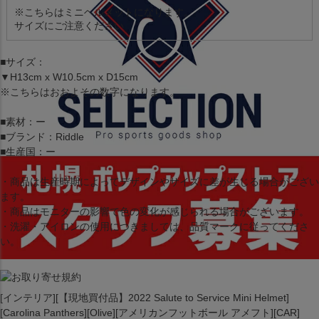
※こちらはミニヘルメットになります。
サイズにご注意ください
■サイズ：
▼H13cm x W10.5cm x D15cm
※こちらはおおよその数字になります。
■素材：ー
■ブランド：Riddle
■生産国：ー
・商品は生産時期によってデザインやサイズに差が生じる場合がござい
ます。
・商品はモニターの影響で色の変化が感じられる場合がございます。
・洗濯・アイロンの使用につきましては、品質マークに従ってくださ
い。
[インテリア][【現地買付品】2022 Salute to Service Mini Helmet]
[Carolina Panthers][Olive][アメリカンフットボール アメフト][CAR]