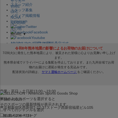
サッカー
スタッフ紹介
WWE
スタッフ募集
UFC
メディア掲載情報
NCAA
Instagram
NASCAR
Twitter
その他
Facebook
MORE ▼
Youtube
セレクション公式LINE@
12:00
までのご注文は
発送予定です。
在庫品は
1-3営業日内で発送
!! ※お取寄せ商品は対象外
×
セレクション新宿本店
ベースボール館
営業：平日・土日祝13:00～19:00
興味のあるスポーツを選択すると
〒160－0023
そのスポーツの最新情報が表示されます。
東京都新宿区西新宿7-22-37ストーク西新宿福星ビル105
すべてのジャンルを選択
MLB
メジャーリーグ
TEL:03-5338-7231