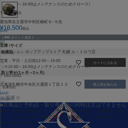
（※15:00～16:00はメンテナンスのためクローズ）
〒453-0015
愛知県名古屋市中村区椿町６−９先
¥
16,500
税込
MAP
SHOP
[
495
ポイント進呈 ]
在庫
サイズ
セレクション ポップアップストア 札幌 ル・トロワ店
在庫品
営業：平日・土日祝12:00～19:00
-
カートに入れる
（※15:00～16:00はメンテナンスのためクローズ）
取り寄せ(1ヶ月～2ヶ月)
〒060-0042
-
北海道札幌市中央区大通西１丁目１３
再入荷お知らせ
在庫切れ
MAP
※重要※
SHOP
■在庫品と予約品・取り寄せ品の同時注文はできません
現在
「在庫品（即納品）」
と
「予約品・取り寄せ品」
の同時注文は承っ
ておりません。大変お手数ですが、別途ご購入いただければ幸いです。
■お急ぎのお客様へ