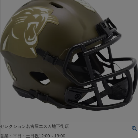
〒542-008
大阪府大阪市中央区西心斎橋1丁目6番14号
TEL:06-4708-3300
MAP
SHOP
BLOG
JR水道橋駅西口店
営業：土・日・祝日のみ 12:00-18:00
〒101-0061
東京都千代田区神田三崎町２丁目２２−１ 1F
MAP
SHOP
セレクション名古屋エスカ地下街店
営業：平日・土日祝12:00～19:00