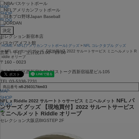
NBA
バスケットボール
MAP
NFL
アメリカンフットボール
SHOP
日本プロ野球
Japan Baseball
BLOG
JORDAN
セレクション新宿本店
x
バスケ/アメフト館
HOME
NFL(アメリカンフットボール) グッズ
NFL コレクタブル グッズ
NFL パンサーズ グッズ 【現地買付】2022 サルートサービス ミニヘルメット R
営業：平日・土日祝13:00～19:00
iddle オリーブ
〒160－0023
東京都新宿区西新宿7-22-37ストーク西新宿福星ビル105
TEL:03-5338-7231
商品番号
nfl-250317itm03
MAP
SHOP
NFL パ
NFL x Riddle 2022 サルートトゥサービス ミニヘルメット
BLOG
ンサーズ グッズ 【現地買付】2022 サルートサービス
ミニヘルメット Riddle オリーブ
セレクション大阪店BIGSTEP 2F
営業：平日・土日祝12:00～19:00