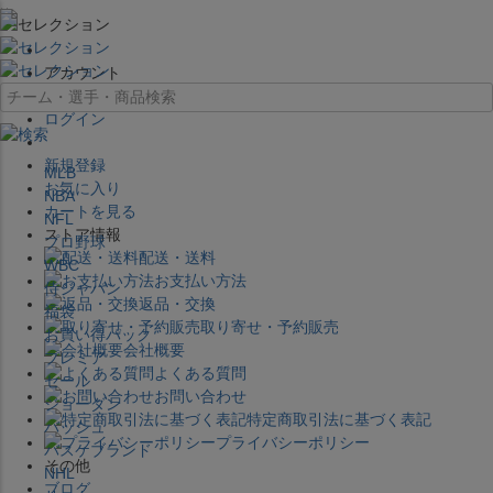
×
アカウント
ログイン
新規登録
MLB
お気に入り
NBA
カートを見る
NFL
ストア情報
プロ野球
配送・送料
WBC
お支払い方法
侍ジャパン
返品・交換
福袋
取り寄せ・予約販売
お買い得パック
会社概要
プレミア
よくある質問
セール
お問い合わせ
ジョーダン
特定商取引法に基づく表記
バッシュ
プライバシーポリシー
バスケブランド
その他
NHL
ブログ