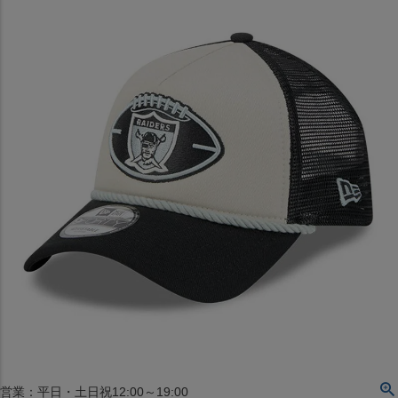
〒542-008
大阪府大阪市中央区西心斎橋1丁目6番14号
TEL:06-4708-3300
MAP
SHOP
BLOG
JR水道橋駅西口店
営業：土・日・祝日のみ 12:00-18:00
〒101-0061
東京都千代田区神田三崎町２丁目２２−１ 1F
MAP
SHOP
セレクション名古屋エスカ地下街店
営業：平日・土日祝12:00～19:00