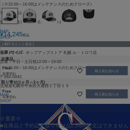
（※15:00～16:00はメンテナンスのためクローズ）
〒453-0015
愛知県名古屋市中村区椿町６−９先
MAP
¥
14,245
税込
SHOP
[
427
ポイント進呈 ]
在庫
サイズ
セレクション ポップアップストア 札幌 ル・トロワ店
在庫品
営業：平日・土日祝12:00～19:00
（※15:00～16:00はメンテナンスのためクローズ）
Free
再入荷お知らせ
在庫切れ
〒060-0042
取り寄せ(1ヶ月～2ヶ月)
北海道札幌市中央区大通西１丁目１３
Free
再入荷お知らせ
MAP
在庫切れ
SHOP
申し訳ございません。ただいま在庫がございません。
※重要※
■在庫品と予約品・取り寄せ品の同時注文はできません