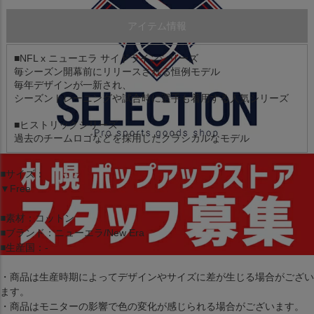
アイテム情報
■NFL x ニューエラ サイドラインシリーズ
毎シーズン開幕前にリリースされる恒例モデル
毎年デザインが一新され、
シーズントレーニングや試合時に選手も着用する人気シリーズ
■ヒストリックシリーズ
過去のチームロゴなどを採用したクラシカルなモデル
■サイズ：
▼Free
■素材：コットン
■ブランド：ニューエラ/New Era
■生産国：-
・商品は生産時期によってデザインやサイズに差が生じる場合がござい
ます。
・商品はモニターの影響で色の変化が感じられる場合がございます。