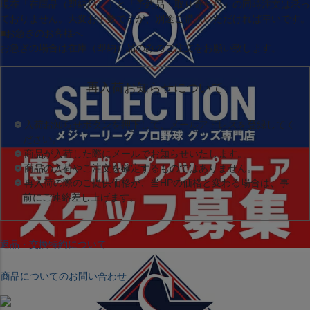
現在
「在庫品（即納品）」
と
「予約品・取り寄せ品」
の同時注文は承っ
ておりません。大変お手数ですが、別途ご購入いただければ幸いです。
■お急ぎのお客様へ
お急ぎの場合は
在庫（即納）品
のみのご注文をお願い致します。
再入荷お知らせについて
入荷お知らせボタンを押下して、メールアドレスを登録してく
ださい。
商品が入荷した際にメールでお知らせいたします。
商品の入荷やご注文を確定するものではありません。
再入荷の際のご提供価格が、当HPの価格と変わる場合は、事
前にご連絡差し上げます。
返品・交換特約について
商品についてのお問い合わせ