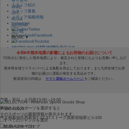
サッカー
スタッフ紹介
WWE
スタッフ募集
UFC
メディア掲載情報
NCAA
Instagram
NASCAR
Twitter
その他
Facebook
MORE ▼
Youtube
セレクション公式LINE@
12:00
までのご注文は
発送予定です。
在庫品は
1-3営業日内で発送
!! ※お取寄せ商品は対象外
×
セレクション新宿本店
ベースボール館
営業：平日・土日祝13:00～19:00
興味のあるスポーツを選択すると
〒160－0023
そのスポーツの最新情報が表示されます。
東京都新宿区西新宿7-22-37ストーク西新宿福星ビル105
すべてのジャンルを選択
MLB
メジャーリーグ
TEL:03-5338-7231