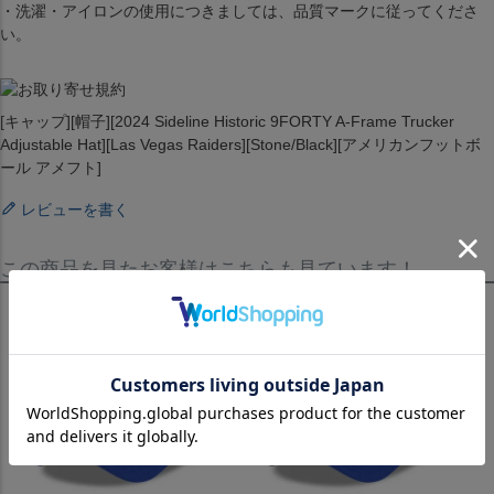
・洗濯・アイロンの使用につきましては、品質マークに従ってくださ
い。
[キャップ][帽子][2024 Sideline Historic 9FORTY A-Frame Trucker
Adjustable Hat][Las Vegas Raiders][Stone/Black][アメリカンフットボ
ール アメフト]
レビューを書く
この商品を見たお客様はこちらも見ています！