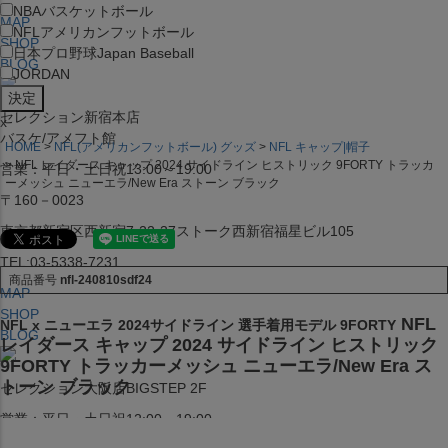
NBA
バスケットボール
MAP
NFL
アメリカンフットボール
SHOP
日本プロ野球
Japan Baseball
BLOG
JORDAN
セレクション新宿本店
x
バスケ/アメフト館
HOME
NFL(アメリカンフットボール) グッズ
NFL キャップ|帽子
NFL レイダース キャップ 2024 サイドライン ヒストリック 9FORTY トラッカ
営業：平日・土日祝13:00～19:00
ーメッシュ ニューエラ/New Era ストーン ブラック
〒160－0023
東京都新宿区西新宿7-22-37ストーク西新宿福星ビル105
TEL:03-5338-7231
商品番号
nfl-240810sdf24
MAP
SHOP
NFL
NFL x ニューエラ 2024サイドライン 選手着用モデル 9FORTY
BLOG
レイダース キャップ 2024 サイドライン ヒストリック
9FORTY トラッカーメッシュ ニューエラ/New Era ス
トーン ブラック
セレクション大阪店BIGSTEP 2F
営業：平日・土日祝12:00～19:00