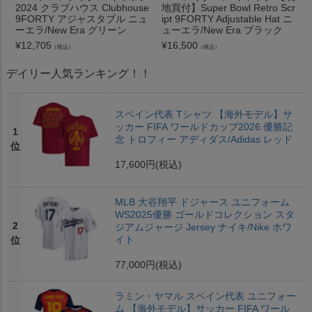
2024 クラブハウス Clubhouse
地買付】Super Bowl Retro Scr
9FORTY アジャスタブル ニュ
ipt 9FORTY Adjustable Hat ニ
ーエラ/New Era グリーン
ューエラ/New Era ブラック
¥
12,705
¥
16,500
（税込）
（税込）
デイリー人気ランキング！！
スペイン代表 Tシャツ 【海外モデル】サ
ッカー FIFA ワールドカップ2026 優勝記
1
念 トロフィー アディダス/Adidas レッド
位
17,600円
(税込)
MLB 大谷翔平 ドジャース ユニフォーム
WS2025優勝 ゴールドコレクション スタ
2
ジアムジャージ Jersey ナイキ/Nike ホワ
イト
位
77,000円
(税込)
ラミン・ヤマル スペイン代表 ユニフォー
ム 【海外モデル】サッカー FIFA ワール