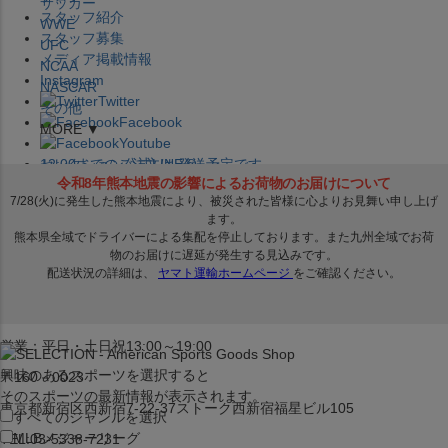
サッカー
スタッフ紹介
WWE
スタッフ募集
UFC
メディア掲載情報
NCAA
Instagram
NASCAR
Twitter
その他
Facebook
MORE ▼
Youtube
セレクション公式LINE@
12:00
までのご注文は
発送予定です。
在庫品は
1-3営業日内で発送
!! ※お取寄せ商品は対象外
×
セレクション新宿本店
ベースボール館
営業：平日・土日祝13:00～19:00
興味のあるスポーツを選択すると
〒160－0023
そのスポーツの最新情報が表示されます。
東京都新宿区西新宿7-22-37ストーク西新宿福星ビル105
すべてのジャンルを選択
MLB
メジャーリーグ
TEL:03-5338-7231