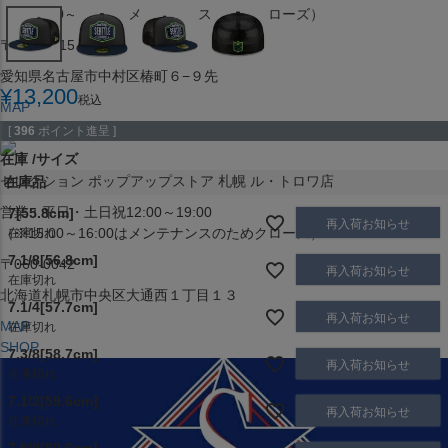
（※15:00～16:00はメンテナンスのためクローズ）
〒453-0015
愛知県名古屋市中村区椿町６−９先
¥
13,200
税込
MAP
SHOP
[
396
ポイント進呈 ]
在庫
サイズ
セレクション ポップアップストア 札幌 ル・トロワ店
在庫品
営業：平日・土日祝12:00～19:00
7[55.8cm]
再入荷お知らせ
（※15:00～16:00はメンテナンスのためクローズ）
在庫切れ
7.1/8[56.8cm]
〒060-0042
再入荷お知らせ
在庫切れ
北海道札幌市中央区大通西１丁目１３
7.1/4[57.7cm]
再入荷お知らせ
MAP
在庫切れ
SHOP
7.3/8[58.7cm]
再入荷お知らせ
在庫切れ
7.1/2[59.6cm]
再入荷お知らせ
在庫切れ