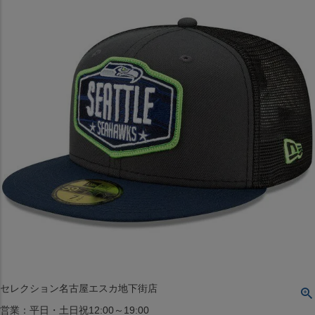
〒542-008
大阪府大阪市中央区西心斎橋1丁目6番14号
TEL:06-4708-3300
MAP
SHOP
BLOG
JR水道橋駅西口店
営業：土・日・祝日のみ 12:00-18:00
〒101-0061
東京都千代田区神田三崎町２丁目２２−１ 1F
MAP
SHOP
セレクション名古屋エスカ地下街店
営業：平日・土日祝12:00～19:00