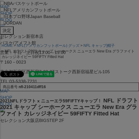
NBA
バスケットボール
MAP
NFL
アメリカンフットボール
SHOP
日本プロ野球
Japan Baseball
BLOG
JORDAN
セレクション新宿本店
x
バスケ/アメフト館
HOME
NFL(アメリカンフットボール) グッズ
NFL キャップ|帽子
NFL ドラフト 2021 キャップ シーホークス ニューエラ New Era グラファイト
営業：平日・土日祝13:00～19:00
カレッジネイビー 59FIFTY Fitted Hat
〒160－0023
東京都新宿区西新宿7-22-37ストーク西新宿福星ビル105
TEL:03-5338-7231
商品番号
nfl-210411dff16
MAP
SHOP
NFL ドラフト
2021NFLドラフト x ニューエラ59FIFTYキャップ！
BLOG
2021 キャップ シーホークス ニューエラ New Era グラ
ファイト カレッジネイビー 59FIFTY Fitted Hat
セレクション大阪店BIGSTEP 2F
営業：平日・土日祝12:00～19:00