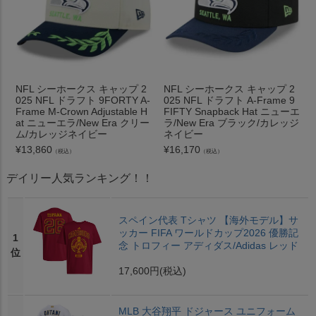
NFL シーホークス キャップ 2
NFL シーホークス キャップ 2
025 NFL ドラフト 9FORTY A-
025 NFL ドラフト A-Frame 9
Frame M-Crown Adjustable H
FIFTY Snapback Hat ニューエ
at ニューエラ/New Era クリー
ラ/New Era ブラック/カレッジ
ム/カレッジネイビー
ネイビー
¥
13,860
¥
16,170
（税込）
（税込）
デイリー人気ランキング！！
スペイン代表 Tシャツ 【海外モデル】サ
ッカー FIFA ワールドカップ2026 優勝記
1
念 トロフィー アディダス/Adidas レッド
位
17,600円
(税込)
MLB 大谷翔平 ドジャース ユニフォーム