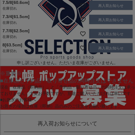
7.5/8[60.6cm]
再入荷お知らせ
在庫切れ
7.3/4[61.5cm]
再入荷お知らせ
在庫切れ
7.7/8[62.5cm]
再入荷お知らせ
在庫切れ
8[63.5cm]
再入荷お知らせ
在庫切れ
申し訳ございません。ただいま在庫がございません。
※重要※
■在庫品と予約品・取り寄せ品の同時注文はできません
現在
「在庫品（即納品）」
と
「予約品・取り寄せ品」
の同時注文は承っ
ておりません。大変お手数ですが、別途ご購入いただければ幸いです。
■お急ぎのお客様へ
お急ぎの場合は
在庫（即納）品
のみのご注文をお願い致します。
再入荷お知らせについて