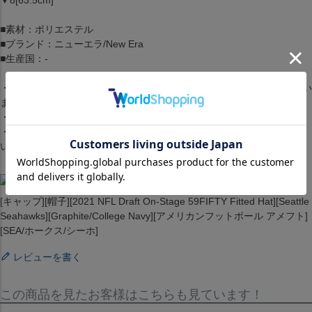
▼8[63.5cm]
■素材：ポリエステル
■ブランド：ニューエラ/New Era
■生産国：-
・商品は生産時期によってデザインやサイズに差が生じる場合がござい
ます。
・商品はモニターの影響で色の変化が感じられる場合がございます。
・洗濯・アイロンの使用につきましては、品質マークに従ってくださ
い。
[キャップ][帽子][2021 NFL Draft On-Stage 59FIFTY Fitted Hat][Seattle
Seahawks][Graphite/College Navy][アメリカンフットボール アメフト]
[SEA/ホークス/シーホ]
レビューを書く
この商品を見たお客様はこちらも見ています！