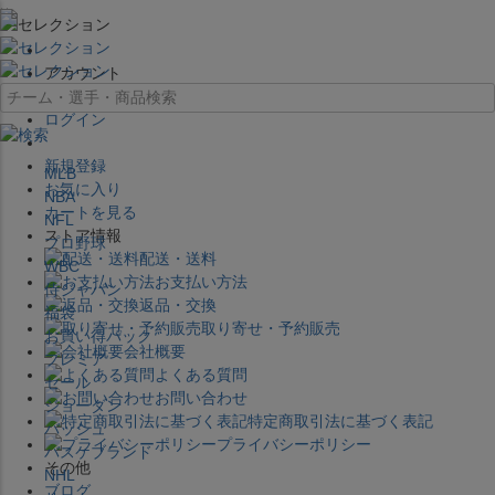
×
アカウント
ログイン
新規登録
MLB
お気に入り
NBA
カートを見る
NFL
ストア情報
プロ野球
配送・送料
WBC
お支払い方法
侍ジャパン
返品・交換
福袋
取り寄せ・予約販売
お買い得パック
会社概要
プレミア
よくある質問
セール
お問い合わせ
ジョーダン
特定商取引法に基づく表記
バッシュ
プライバシーポリシー
バスケブランド
その他
NHL
ブログ