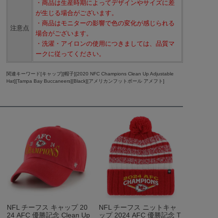
・商品は生産時期によってデザインやサイズに差
が生じる場合がございます。
・商品はモニターの影響で色の変化が感じられる
注意点
場合がございます。
・洗濯・アイロンの使用につきましては、品質マ
ークに従ってください。
関連キーワード[キャップ][帽子][2020 NFC Champions Clean Up Adjustable
Hat][Tampa Bay Buccaneers][Black][アメリカンフットボール アメフト]
NFL チーフス キャップ 20
NFL チーフス ニットキャ
24 AFC 優勝記念 Clean Up
ップ 2024 AFC 優勝記念 T