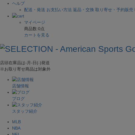
ヘルプ
配送・発送
お支払い方法
返品・交換
取り寄せ・予約販売
マイページ
商品数:
0
点
カートを見る
店頭在庫品は
-月-日(-)
発送
※お取り寄せ商品は対象外
店舗情報
ブログ
スタッフ紹介
MLB
NBA
NFL