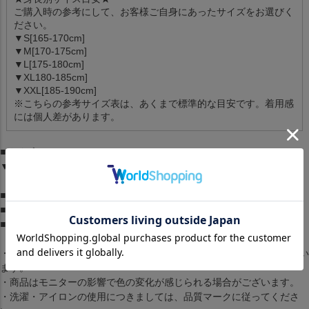
ご購入時の参考にして、お客様ご自身にあったサイズをお選びく
ださい。
▼S[165-170cm]
▼M[170-175cm]
▼L[175-180cm]
▼XL180-185cm]
▼XXL[185-190cm]
※こちらの参考サイズ表は、あくまで標準的な目安です。着用感
には個人差があります。
■サイズ：
▼アイテム情報に参考サイズ記載
■素材：-
■ブランド：ナイキ/Nike
■生産国：-
・商品は生産時期によってデザインやサイズに差が生じる場合がござい
ます。
・商品はモニターの影響で色の変化が感じられる場合がございます。
・洗濯・アイロンの使用につきましては、品質マークに従ってくださ