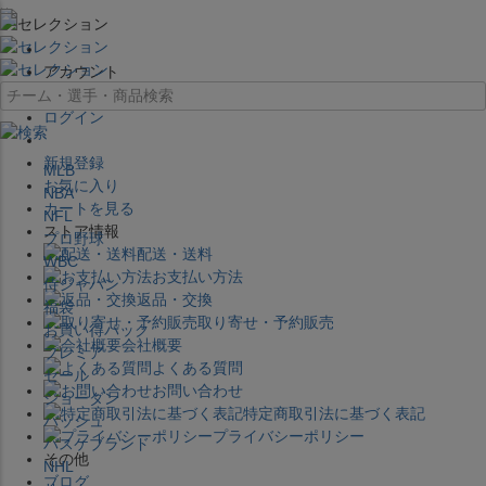
×
アカウント
ログイン
新規登録
MLB
お気に入り
NBA
カートを見る
NFL
ストア情報
プロ野球
配送・送料
WBC
お支払い方法
侍ジャパン
返品・交換
福袋
取り寄せ・予約販売
お買い得パック
会社概要
プレミア
よくある質問
セール
お問い合わせ
ジョーダン
特定商取引法に基づく表記
バッシュ
プライバシーポリシー
バスケブランド
その他
NHL
ブログ