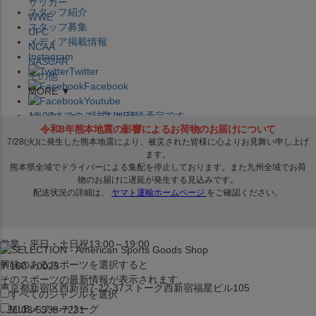
サッカー
スタッフ紹介
WWE
スタッフ募集
UFC
メディア掲載情報
NCAA
Instagram
NASCAR
Twitter
その他
Facebook
MORE ▼
Youtube
セレクション公式LINE@
12:00
までのご注文は
発送予定です。
在庫品は
1-3営業日内で発送
!! ※お取寄せ商品は対象外
×
セレクション新宿本店
ベースボール館
営業：平日・土日祝13:00～19:00
興味のあるスポーツを選択すると
〒160－0023
そのスポーツの最新情報が表示されます。
東京都新宿区西新宿7-22-37ストーク西新宿福星ビル105
すべてのジャンルを選択
MLB
メジャーリーグ
TEL:03-5338-7231