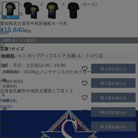
（※15:00～16:00はメンテナンスのためクローズ）
〒453-0015
愛知県名古屋市中村区椿町６−９先
¥
15,840
税込
MAP
SHOP
[
475
ポイント進呈 ]
在庫
サイズ
セレクション ポップアップストア 札幌 ル・トロワ店
在庫品
営業：平日・土日祝12:00～19:00
S
再入荷お知らせ
（※15:00～16:00はメンテナンスのためクローズ）
在庫切れ
M
〒060-0042
再入荷お知らせ
在庫切れ
北海道札幌市中央区大通西１丁目１３
L
再入荷お知らせ
MAP
在庫切れ
SHOP
XL
再入荷お知らせ
在庫切れ
2XL
再入荷お知らせ
在庫切れ