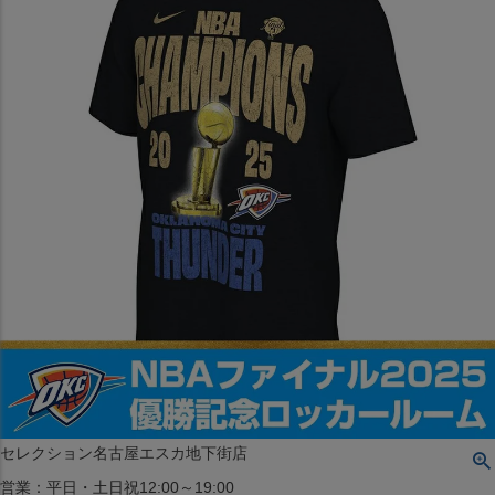
〒542-008
大阪府大阪市中央区西心斎橋1丁目6番14号
TEL:06-4708-3300
MAP
SHOP
BLOG
JR水道橋駅西口店
営業：土・日・祝日のみ 12:00-18:00
〒101-0061
東京都千代田区神田三崎町２丁目２２−１ 1F
MAP
SHOP
セレクション名古屋エスカ地下街店
営業：平日・土日祝12:00～19:00