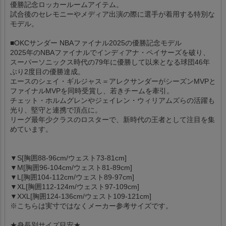
優勝記念ロッカールームアイテム。
試合後のセレモニーやメディア出演の際に選手が着用する特別な
モデル。
■OKCサンダー NBAファイナル2025の優勝記念モデル
2025年のNBAファイナルでインディアナ・ペイサーズを破り、
スーパーソニックス時代の79年に優勝して以来となる球団46年
ぶり2度目の優勝達成。
エースのシェイ・ギルジャス＝アレクサンダーがシーズンMVPと
ファイナルMVPを同時受賞し、若きチームを牽引。
チェット・ホルムグレンやジェイレン・ウィリアムズらの活躍も
光り、堅守と連携で頂点に。
リーグ最年少クラスのロスターで、新時代の王者として注目を集
めています。
▼S[胸囲88-96cm/ウェスト73-81cm]
▼M[胸囲96-104cm/ウェスト81-89cm]
▼L[胸囲104-112cm/ウェスト89-97cm]
▼XL[胸囲112-124m/ウェスト97-109cm]
▼XXL[胸囲124-136cm/ウェスト109-121cm]
※こちらは実寸ではなくメーカー参考サイズです。
★身長別サイズ目安★