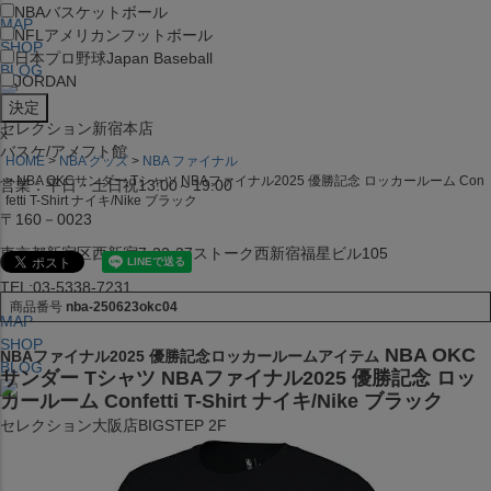
NBA
バスケットボール
MAP
NFL
アメリカンフットボール
SHOP
日本プロ野球
Japan Baseball
BLOG
JORDAN
セレクション新宿本店
x
バスケ/アメフト館
HOME
NBA グッズ
NBA ファイナル
NBA OKCサンダー Tシャツ NBAファイナル2025 優勝記念 ロッカールーム Con
営業：平日・土日祝13:00～19:00
fetti T-Shirt ナイキ/Nike ブラック
〒160－0023
東京都新宿区西新宿7-22-37ストーク西新宿福星ビル105
TEL:03-5338-7231
商品番号
nba-250623okc04
MAP
SHOP
NBA OKC
NBAファイナル2025 優勝記念ロッカールームアイテム
BLOG
サンダー Tシャツ NBAファイナル2025 優勝記念 ロッ
カールーム Confetti T-Shirt ナイキ/Nike ブラック
セレクション大阪店BIGSTEP 2F
営業：平日・土日祝12:00～19:00