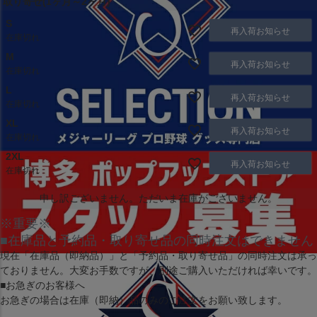
取り寄せ(1ヶ月～2ヶ月)
S
再入荷お知らせ
在庫切れ
M
再入荷お知らせ
在庫切れ
L
再入荷お知らせ
在庫切れ
XL
再入荷お知らせ
在庫切れ
2XL
再入荷お知らせ
在庫切れ
申し訳ございません。ただいま在庫がございません。
※重要※
■在庫品と予約品・取り寄せ品の同時注文はできません
現在
「在庫品（即納品）」
と
「予約品・取り寄せ品」
の同時注文は承っ
ておりません。大変お手数ですが、別途ご購入いただければ幸いです。
■お急ぎのお客様へ
お急ぎの場合は
在庫（即納）品
のみのご注文をお願い致します。