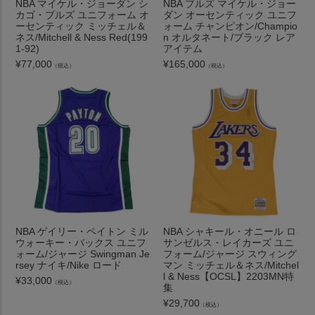
NBA マイケル・ジョーダン シ
NBA ブルズ マイケル・ジョー
カゴ・ブルズ ユニフォーム オ
ダン オーセンティック ユニフ
ーセンティック ミッチェル＆
ォーム チャンピオン/Champio
ネス/Mitchell & Ness Red(199
n オルタネート/ブラック レア
1-92)
アイテム
¥
77,000
¥
165,000
（税込）
（税込）
NBA ゲイリー・ペイトン ミル
NBA シャキール・オニール ロ
ウォーキー・バックス ユニフ
サンゼルス・レイカーズ ユニ
ォーム/ジャージ Swingman Je
フォーム/ジャージ スウィング
rsey ナイキ/Nike ロード
マン ミッチェル＆ネス/Mitchel
l & Ness【OCSL】2203MN特
¥
33,000
（税込）
集
¥
29,700
（税込）