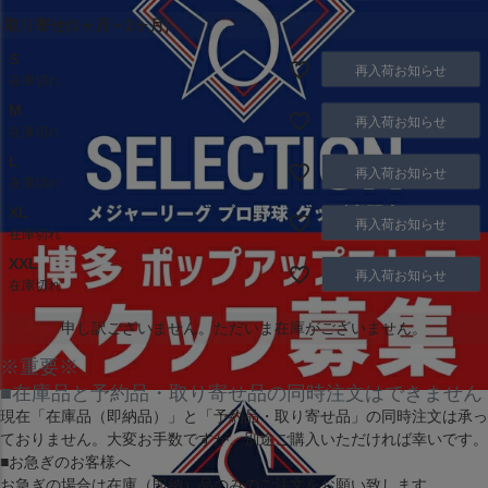
取り寄せ(1ヶ月～2ヶ月)
S
再入荷お知らせ
在庫切れ
M
再入荷お知らせ
在庫切れ
L
再入荷お知らせ
在庫切れ
XL
再入荷お知らせ
在庫切れ
XXL
再入荷お知らせ
在庫切れ
申し訳ございません。ただいま在庫がございません。
※重要※
■在庫品と予約品・取り寄せ品の同時注文はできません
現在
「在庫品（即納品）」
と
「予約品・取り寄せ品」
の同時注文は承っ
ておりません。大変お手数ですが、別途ご購入いただければ幸いです。
■お急ぎのお客様へ
お急ぎの場合は
在庫（即納）品
のみのご注文をお願い致します。