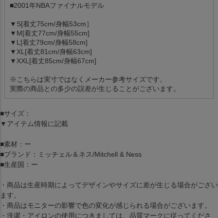
■2001年NBAファイナルモデル
▼S[着丈75cm/身幅53cm］
▼M[着丈77cm/身幅55cm]
▼L[着丈79cm/身幅58cm]
▼XL[着丈81cm/身幅63cm]
▼XXL[着丈85cm/身幅67cm]
※こちらは実寸ではなくメーカー参考サイズです。
実際の商品との多少の誤差が生じることがございます。
■サイズ：
▼アイテム情報に記載
■素材：ー
■ブランド：ミッチェル＆ネス/Mitchell & Ness
■生産国：ー
・商品は生産時期によってデザインやサイズに差が生じる場合がござい
ます。
・商品はモニターの影響で色の変化が感じられる場合がございます。
・洗濯・アイロンの使用につきましては、品質マークに従ってくださ