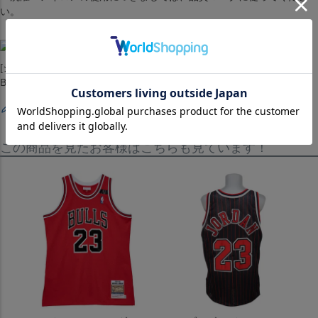
い。
[ジャージ][ユニホーム][Authentic Jersey][Los Angeles Lakers][Kobe
Bryant #8][Purple(2000-01)][バスケットボール][LAL]
レビューを書く
この商品を見たお客様はこちらも見ています！