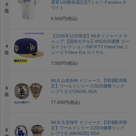
通算100勝達成記念Tシャツ Fanatics ホ
3
ワイト
位
6,500円
(税込)
【2026年10月発送】MLB ドジャース キ
ャップ 【国内モデル】WS2025優勝 ゴー
4
ルドコレクション 59FIFTY Fitted Hat ニ
ューエラ/New Era ロイヤル
位
7,920円
(税込)
MLB 山本由伸 ドジャース 【球場配布限
定】ワールドシリーズ2025優勝リング
5
レプリカ (7/28/26) SGA
位
77,000円
(税込)
MLB 大谷翔平 ドジャース 【球場配布限
定】ワールドシリーズ2024優勝リング
6
レプリカ (08/06/25) SGA