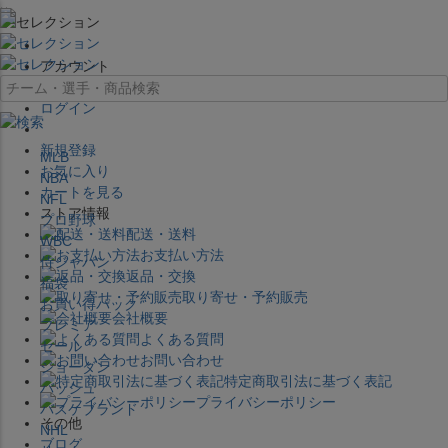
×
アカウント
ログイン
新規登録
MLB
お気に入り
NBA
カートを見る
NFL
ストア情報
プロ野球
配送・送料
WBC
お支払い方法
侍ジャパン
返品・交換
福袋
取り寄せ・予約販売
お買い得パック
会社概要
プレミア
よくある質問
セール
お問い合わせ
ジョーダン
特定商取引法に基づく表記
バッシュ
プライバシーポリシー
バスケブランド
その他
NHL
ブログ