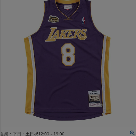
〒542-008
大阪府大阪市中央区西心斎橋1丁目6番14号
TEL:06-4708-3300
MAP
SHOP
BLOG
JR水道橋駅西口店
営業：土・日・祝日のみ 12:00-18:00
〒101-0061
東京都千代田区神田三崎町２丁目２２−１ 1F
MAP
SHOP
セレクション名古屋エスカ地下街店
営業：平日・土日祝12:00～19:00