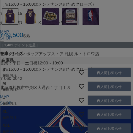
（※15:00～16:00はメンテナンスのためクローズ）
〒453-0015
愛知県名古屋市中村区椿町６−９先
MAP
¥
49,500
税込
SHOP
[
1,485
ポイント進呈 ]
在庫
サイズ
セレクション ポップアップストア 札幌 ル・トロワ店
在庫品
営業：平日・土日祝12:00～19:00
（※15:00～16:00はメンテナンスのためクローズ）
S
再入荷お知らせ
在庫切れ
〒060-0042
M
再入荷お知らせ
北海道札幌市中央区大通西１丁目１３
在庫切れ
MAP
L
再入荷お知らせ
SHOP
在庫切れ
XL
再入荷お知らせ
在庫切れ
XXL
再入荷お知らせ
在庫切れ