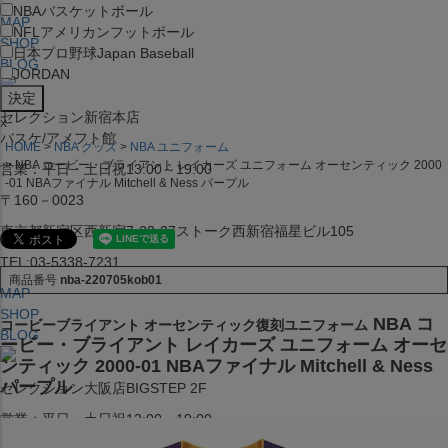
NBA
バスケットボール
MAP
NFL
アメリカンフットボール
SHOP
日本プロ野球
Japan Baseball
BLOG
JORDAN
セレクション新宿本店
x
バスケ/アメフト館
HOME
NBA グッズ
NBA ユニフォーム
NBA コービー・ブライアント レイカーズ ユニフォーム オーセンティック 2000
営業：平日・土日祝13:00～19:00
-01 NBAファイナル Mitchell & Ness パープル
〒160－0023
東京都新宿区西新宿7-22-37ストーク西新宿福星ビル105
TEL:03-5338-7231
商品番号
nba-220705kob01
MAP
SHOP
NBA コ
コービーブライアント オーセンティック復刻ユニフォーム
BLOG
ービー・ブライアント レイカーズ ユニフォーム オーセ
ンティック 2000-01 NBAファイナル Mitchell & Ness
パープル
セレクション大阪店BIGSTEP 2F
営業：平日・土日祝12:00～19:00