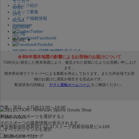
サッカー
スタッフ紹介
WWE
スタッフ募集
UFC
メディア掲載情報
NCAA
Instagram
NASCAR
Twitter
その他
Facebook
MORE ▼
Youtube
セレクション公式LINE@
12:00
までのご注文は
発送予定です。
在庫品は
1-3営業日内で発送
!! ※お取寄せ商品は対象外
×
セレクション新宿本店
ベースボール館
営業：平日・土日祝13:00～19:00
興味のあるスポーツを選択すると
〒160－0023
そのスポーツの最新情報が表示されます。
東京都新宿区西新宿7-22-37ストーク西新宿福星ビル105
すべてのジャンルを選択
MLB
メジャーリーグ
TEL:03-5338-7231