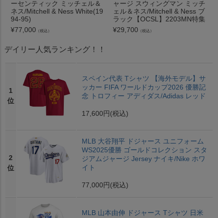
ーセンティック ミッチェル＆
ャージ スウィングマン ミッチ
ネス/Mitchell & Ness White(19
ェル＆ネス/Mitchell & Ness ブ
94-95)
ラック【OCSL】2203MN特集
¥
77,000
¥
29,700
（税込）
（税込）
デイリー人気ランキング！！
スペイン代表 Tシャツ 【海外モデル】サ
ッカー FIFA ワールドカップ2026 優勝記
1
念 トロフィー アディダス/Adidas レッド
位
17,600円
(税込)
MLB 大谷翔平 ドジャース ユニフォーム
WS2025優勝 ゴールドコレクション スタ
2
ジアムジャージ Jersey ナイキ/Nike ホワ
イト
位
77,000円
(税込)
MLB 山本由伸 ドジャース Tシャツ 日米