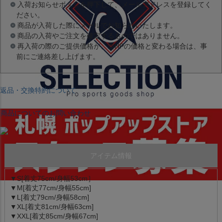
入荷お知らせボタンを押下して、メールアドレスを登録してく
ださい。
商品が入荷した際にメールでお知らせいたします。
商品の入荷やご注文を確定するものではありません。
再入荷の際のご提供価格が、当HPの価格と変わる場合は、事
前にご連絡差し上げます。
返品・交換特約について
商品についてのお問い合わせ
アイテム情報
▼S[着丈75cm/身幅53cm］
▼M[着丈77cm/身幅55cm]
▼L[着丈79cm/身幅58cm]
▼XL[着丈81cm/身幅63cm]
▼XXL[着丈85cm/身幅67cm]