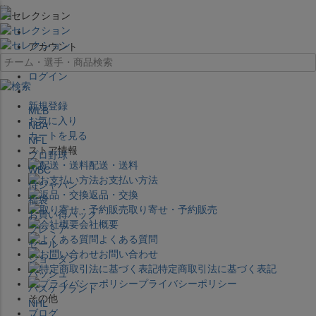
×
アカウント
ログイン
新規登録
MLB
お気に入り
NBA
カートを見る
NFL
ストア情報
プロ野球
配送・送料
WBC
お支払い方法
侍ジャパン
返品・交換
福袋
取り寄せ・予約販売
お買い得パック
会社概要
プレミア
よくある質問
セール
お問い合わせ
ジョーダン
特定商取引法に基づく表記
バッシュ
プライバシーポリシー
バスケブランド
その他
NHL
ブログ