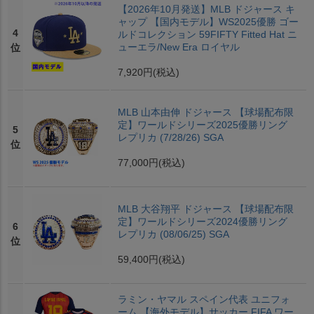
【2026年10月発送】MLB ドジャース キ
ャップ 【国内モデル】WS2025優勝 ゴー
4
ルドコレクション 59FIFTY Fitted Hat ニ
ューエラ/New Era ロイヤル
位
7,920円
(税込)
MLB 山本由伸 ドジャース 【球場配布限
定】ワールドシリーズ2025優勝リング
5
レプリカ (7/28/26) SGA
位
77,000円
(税込)
MLB 大谷翔平 ドジャース 【球場配布限
定】ワールドシリーズ2024優勝リング
6
レプリカ (08/06/25) SGA
位
59,400円
(税込)
ラミン・ヤマル スペイン代表 ユニフォ
ーム 【海外モデル】サッカー FIFA ワー