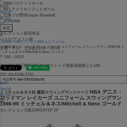
NBA
バスケットボール
MAP
NFL
アメリカンフットボール
SHOP
日本プロ野球
Japan Baseball
BLOG
JORDAN
セレクション新宿本店
x
バスケ/アメフト館
HOME
NBA グッズ
NBA ユニフォーム
NBA デニス・ロッドマン レイカーズ ユニフォーム スウィングマン 1998-99 ミ
営業：平日・土日祝13:00～19:00
ッチェル＆ネス/Mitchell & Ness ゴールド
〒160－0023
東京都新宿区西新宿7-22-37ストーク西新宿福星ビル105
TEL:03-5338-7231
商品番号
nba-220322jsc81
MAP
SHOP
NBA デニス・
ミッチェル＆ネス社 復刻スウィングマンジャージ
BLOG
ロッドマン レイカーズ ユニフォーム スウィングマン
1998-99 ミッチェル＆ネス/Mitchell & Ness ゴールド
セレクション大阪店BIGSTEP 2F
営業：平日・土日祝12:00～19:00