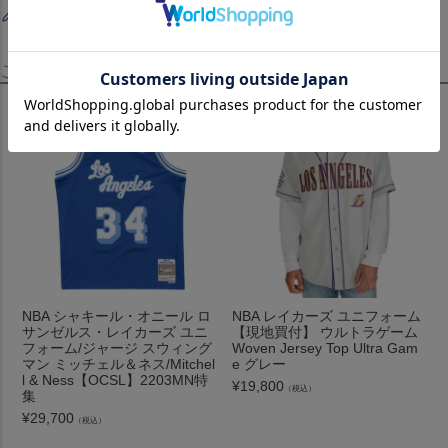
レビューを書く
この商品を見たお客様はこちらも見ています！
NBA シャキール・オニール ロ
NBA レイカーズ ユニフォーム
サンゼルス・レイカーズ ユニ
【現地買付】 ウルトラゲーム
フォーム/ジャージ スウィング
Woven Jersey Top Ultra Gam
マン ミッチェル＆ネス/Mitchel
e グレー
l & Ness【OCSL】2203MN特
¥
19,800
（税込）
集
¥
29,700
（税込）