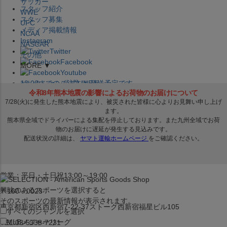
サッカー
スタッフ紹介
WWE
スタッフ募集
UFC
メディア掲載情報
NCAA
Instagram
NASCAR
Twitter
その他
Facebook
MORE ▼
Youtube
セレクション公式LINE@
12:00
までのご注文は
発送予定です。
在庫品は
1-3営業日内で発送
!! ※お取寄せ商品は対象外
×
セレクション新宿本店
ベースボール館
営業：平日・土日祝13:00～19:00
興味のあるスポーツを選択すると
〒160－0023
そのスポーツの最新情報が表示されます。
東京都新宿区西新宿7-22-37ストーク西新宿福星ビル105
すべてのジャンルを選択
MLB
メジャーリーグ
TEL:03-5338-7231