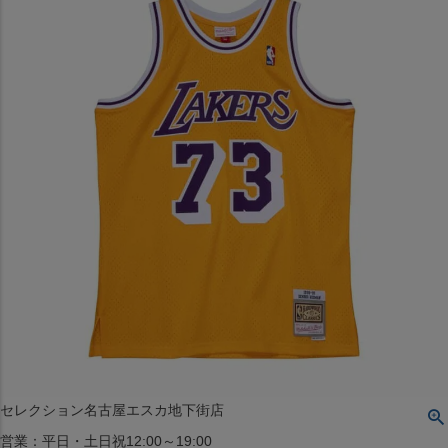
〒542-008
大阪府大阪市中央区西心斎橋1丁目6番14号
TEL:06-4708-3300
MAP
SHOP
BLOG
JR水道橋駅西口店
営業：土・日・祝日のみ 12:00-18:00
〒101-0061
東京都千代田区神田三崎町２丁目２２−１ 1F
MAP
SHOP
セレクション名古屋エスカ地下街店
営業：平日・土日祝12:00～19:00