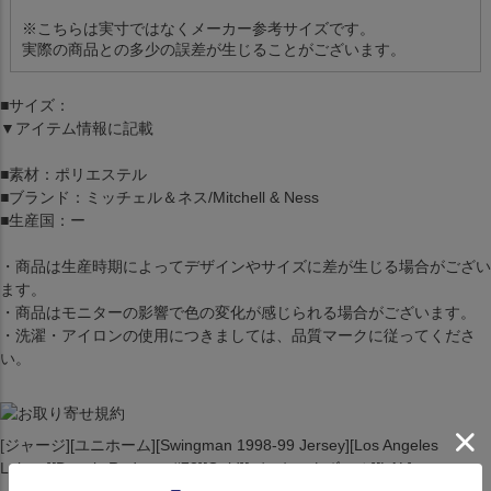
※こちらは実寸ではなくメーカー参考サイズです。
実際の商品との多少の誤差が生じることがございます。
■サイズ：
▼アイテム情報に記載
■素材：ポリエステル
■ブランド：ミッチェル＆ネス/Mitchell & Ness
■生産国：ー
・商品は生産時期によってデザインやサイズに差が生じる場合がござい
ます。
・商品はモニターの影響で色の変化が感じられる場合がございます。
・洗濯・アイロンの使用につきましては、品質マークに従ってくださ
い。
[ジャージ][ユニホーム][Swingman 1998-99 Jersey][Los Angeles
Lakers][Dennis Rodman #73][Gold][バスケットボール][LAL]