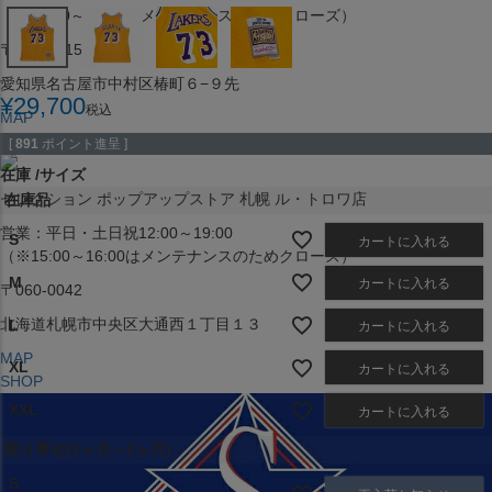
（※15:00～16:00はメンテナンスのためクローズ）
〒453-0015
愛知県名古屋市中村区椿町６−９先
¥
29,700
税込
MAP
SHOP
[
891
ポイント進呈 ]
在庫
サイズ
セレクション ポップアップストア 札幌 ル・トロワ店
在庫品
営業：平日・土日祝12:00～19:00
S
カートに入れる
（※15:00～16:00はメンテナンスのためクローズ）
M
カートに入れる
〒060-0042
北海道札幌市中央区大通西１丁目１３
L
カートに入れる
MAP
XL
カートに入れる
SHOP
XXL
カートに入れる
取り寄せ(1ヶ月～2ヶ月)
S