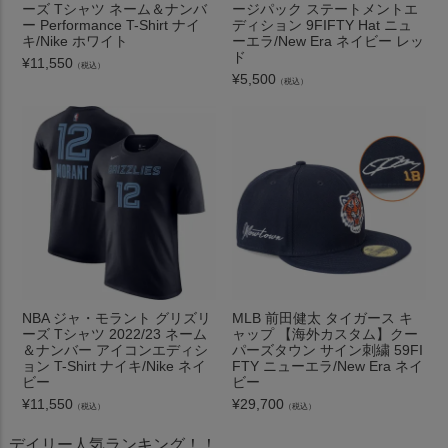
ーズ Tシャツ ネーム＆ナンバ
ージパック ステートメントエ
ー Performance T-Shirt ナイ
ディション 9FIFTY Hat ニュ
キ/Nike ホワイト
ーエラ/New Era ネイビー レッ
ド
¥
11,550
（税込）
¥
5,500
（税込）
NBA ジャ・モラント グリズリ
MLB 前田健太 タイガース キ
ーズ Tシャツ 2022/23 ネーム
ャップ 【海外カスタム】クー
＆ナンバー アイコンエディシ
パーズタウン サイン刺繍 59FI
ョン T-Shirt ナイキ/Nike ネイ
FTY ニューエラ/New Era ネイ
ビー
ビー
¥
11,550
¥
29,700
（税込）
（税込）
デイリー人気ランキング！！