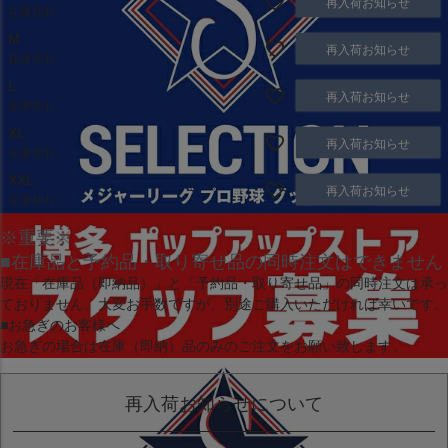
再入荷お知らせ
在庫切れ
M
再入荷お知らせ
在庫切れ
L
再入荷お知らせ
在庫切れ
XL
再入荷お知らせ
在庫切れ
XXL
再入荷お知らせ
在庫切れ
※重要※
■在庫品と予約品・取り寄せ品の同時注文はできません
現在
「在庫品（即納品）」
と
「予約品・取り寄せ品」
の同時注文は承っ
ておりません。大変お手数ですが、別途ご購入いただければ幸いです。
■お急ぎのお客様へ
お急ぎの場合は
在庫（即納）品
のみのご注文をお願い致します。
再入荷お知らせについて