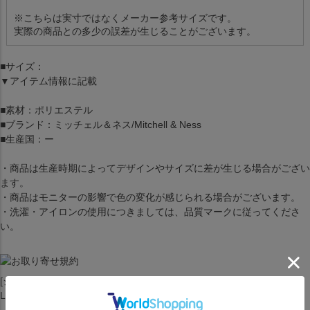
※こちらは実寸ではなくメーカー参考サイズです。
実際の商品との多少の誤差が生じることがございます。
■サイズ：
▼アイテム情報に記載
■素材：ポリエステル
■ブランド：ミッチェル＆ネス/Mitchell & Ness
■生産国：ー
・商品は生産時期によってデザインやサイズに差が生じる場合がござい
ます。
・商品はモニターの影響で色の変化が感じられる場合がございます。
・洗濯・アイロンの使用につきましては、品質マークに従ってくださ
い。
[ジャージ][ユニホーム][Swingman Jersey 1999-00][Los Angeles
Lakers][Shaquille O'Neal #33][Purple][バスケットボール][LAL]