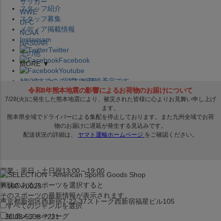
サッカー
スタッフ紹介
WWE
スタッフ募集
UFC
メディア掲載情報
NCAA
Instagram
NASCAR
Twitter
その他
Facebook
MORE ▼
Youtube
セレクション公式LINE@
12:00
までのご注文は
発送予定です。
在庫品は
1-3営業日内で発送
!! ※お取寄せ商品は対象外
×
セレクション新宿本店
ベースボール館
営業：平日・土日祝13:00～19:00
興味のあるスポーツを選択すると
〒160－0023
そのスポーツの最新情報が表示されます。
東京都新宿区西新宿7-22-37ストーク西新宿福星ビル105
すべてのジャンルを選択
MLB
メジャーリーグ
TEL:03-5338-7231