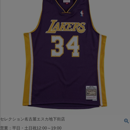
〒542-008
大阪府大阪市中央区西心斎橋1丁目6番14号
TEL:06-4708-3300
MAP
SHOP
BLOG
JR水道橋駅西口店
営業：土・日・祝日のみ 12:00-18:00
〒101-0061
東京都千代田区神田三崎町２丁目２２−１ 1F
MAP
SHOP
セレクション名古屋エスカ地下街店
営業：平日・土日祝12:00～19:00