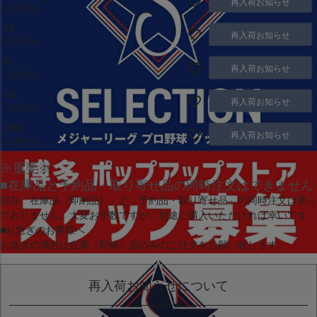
再入荷お知らせ
在庫切れ
M
再入荷お知らせ
在庫切れ
L
再入荷お知らせ
在庫切れ
XL
再入荷お知らせ
在庫切れ
XXL
再入荷お知らせ
在庫切れ
※重要※
■在庫品と予約品・取り寄せ品の同時注文はできません
現在
「在庫品（即納品）」
と
「予約品・取り寄せ品」
の同時注文は承っ
ておりません。大変お手数ですが、別途ご購入いただければ幸いです。
■お急ぎのお客様へ
お急ぎの場合は
在庫（即納）品
のみのご注文をお願い致します。
再入荷お知らせについて