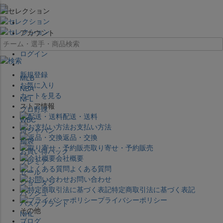
×
アカウント
ログイン
新規登録
MLB
お気に入り
NBA
カートを見る
NFL
ストア情報
プロ野球
配送・送料
WBC
お支払い方法
侍ジャパン
返品・交換
福袋
取り寄せ・予約販売
お買い得パック
会社概要
プレミア
よくある質問
セール
お問い合わせ
ジョーダン
特定商取引法に基づく表記
バッシュ
プライバシーポリシー
バスケブランド
その他
NHL
ブログ