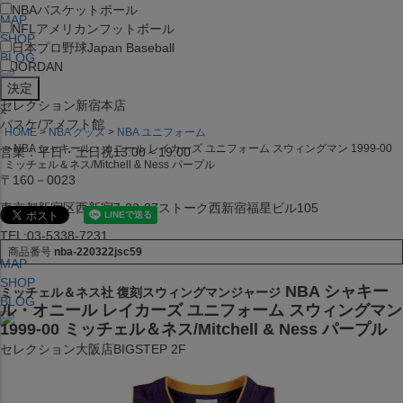
NBA
バスケットボール
MAP
NFL
アメリカンフットボール
SHOP
日本プロ野球
Japan Baseball
BLOG
JORDAN
セレクション新宿本店
x
バスケ/アメフト館
HOME
NBA グッズ
NBA ユニフォーム
NBA シャキール・オニール レイカーズ ユニフォーム スウィングマン 1999-00
営業：平日・土日祝13:00～19:00
ミッチェル＆ネス/Mitchell & Ness パープル
〒160－0023
東京都新宿区西新宿7-22-37ストーク西新宿福星ビル105
TEL:03-5338-7231
商品番号
nba-220322jsc59
MAP
SHOP
NBA シャキー
ミッチェル＆ネス社 復刻スウィングマンジャージ
BLOG
ル・オニール レイカーズ ユニフォーム スウィングマン
1999-00 ミッチェル＆ネス/Mitchell & Ness パープル
セレクション大阪店BIGSTEP 2F
営業：平日・土日祝12:00～19:00