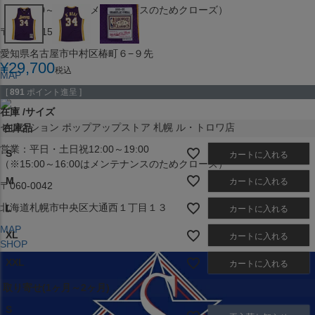
（※15:00～16:00はメンテナンスのためクローズ）
〒453-0015
愛知県名古屋市中村区椿町６−９先
¥
29,700
税込
MAP
SHOP
[
891
ポイント進呈 ]
在庫
サイズ
セレクション ポップアップストア 札幌 ル・トロワ店
在庫品
営業：平日・土日祝12:00～19:00
S
カートに入れる
（※15:00～16:00はメンテナンスのためクローズ）
M
カートに入れる
〒060-0042
北海道札幌市中央区大通西１丁目１３
L
カートに入れる
MAP
XL
カートに入れる
SHOP
XXL
カートに入れる
取り寄せ(1ヶ月～2ヶ月)
S