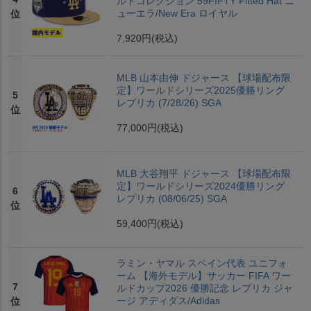
ルドコレクション 59FIFTY Fitted Hat ニ
ューエラ/New Era ロイヤル
位
7,920円
(税込)
MLB 山本由伸 ドジャース 【球場配布限
定】ワールドシリーズ2025優勝リング
5
レプリカ (7/28/26) SGA
位
77,000円
(税込)
MLB 大谷翔平 ドジャース 【球場配布限
定】ワールドシリーズ2024優勝リング
6
レプリカ (08/06/25) SGA
位
59,400円
(税込)
ラミン・ヤマル スペイン代表 ユニフォ
ーム 【海外モデル】サッカー FIFA ワー
7
ルドカップ2026 優勝記念 レプリカ ジャ
ージ アディダス/Adidas
位