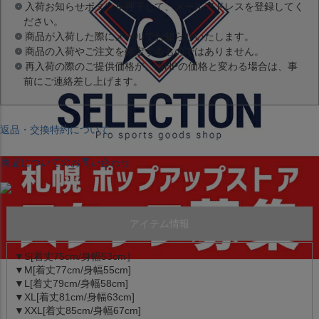
入荷お知らせボタンを押下して、メールアドレスを登録してく
ださい。
商品が入荷した際にメールでお知らせいたします。
商品の入荷やご注文を確定するものではありません。
再入荷の際のご提供価格が、当HPの価格と変わる場合は、事
前にご連絡差し上げます。
返品・交換特約について
商品についてのお問い合わせ
アイテム情報
▼S[着丈75cm/身幅53cm］
▼M[着丈77cm/身幅55cm]
▼L[着丈79cm/身幅58cm]
▼XL[着丈81cm/身幅63cm]
▼XXL[着丈85cm/身幅67cm]