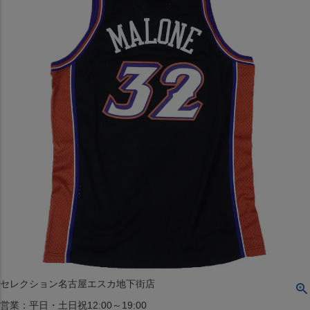
〒542-008
大阪府大阪市中央区西心斎橋1丁目6番14号
TEL:06-4708-3300
MAP
SHOP
BLOG
JR水道橋駅西口店
営業：土・日・祝日のみ 12:00-18:00
〒101-0061
東京都千代田区神田三崎町２丁目２２−１ 1F
MAP
SHOP
セレクション名古屋エスカ地下街店
営業：平日・土日祝12:00～19:00