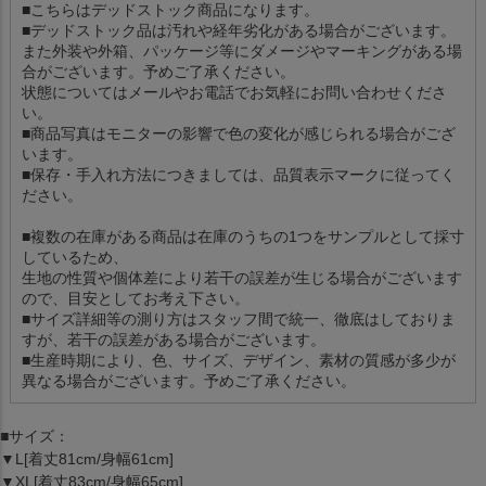
■こちらはデッドストック商品になります。
■デッドストック品は汚れや経年劣化がある場合がございます。
また外装や外箱、パッケージ等にダメージやマーキングがある場
合がございます。予めご了承ください。
状態についてはメールやお電話でお気軽にお問い合わせくださ
い。
■商品写真はモニターの影響で色の変化が感じられる場合がござ
います。
■保存・手入れ方法につきましては、品質表示マークに従ってく
ださい。
■複数の在庫がある商品は在庫のうちの1つをサンプルとして採寸
しているため、
生地の性質や個体差により若干の誤差が生じる場合がございます
ので、目安としてお考え下さい。
■サイズ詳細等の測り方はスタッフ間で統一、徹底はしておりま
すが、若干の誤差がある場合がございます。
■生産時期により、色、サイズ、デザイン、素材の質感が多少が
異なる場合がございます。予めご了承ください。
■サイズ：
▼L[着丈81cm/身幅61cm]
▼XL[着丈83cm/身幅65cm]