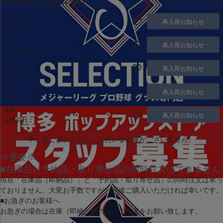
取り寄せ(1ヶ月から2ヶ月)
S
再入荷お知らせ
在庫切れ
M
再入荷お知らせ
在庫切れ
L
再入荷お知らせ
在庫切れ
XL
再入荷お知らせ
在庫切れ
XXL
再入荷お知らせ
在庫切れ
申し訳ございません。ただいま在庫がございません。
※重要※
■在庫品と予約品・取り寄せ品の同時注文はできません
現在
「在庫品（即納品）」
と
「予約品・取り寄せ品」
の同時注文は承っ
ておりません。大変お手数ですが、別途ご購入いただければ幸いです。
■お急ぎのお客様へ
お急ぎの場合は
在庫（即納）品
のみのご注文をお願い致します。