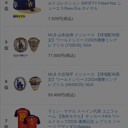
4
ルドコレクション 59FIFTY Fitted Hat ニ
ューエラ/New Era ロイヤル
位
7,920円
(税込)
MLB 山本由伸 ドジャース 【球場配布限
定】ワールドシリーズ2025優勝リング
5
レプリカ (7/28/26) SGA
位
77,000円
(税込)
MLB 大谷翔平 ドジャース 【球場配布限
定】ワールドシリーズ2024優勝リング
6
レプリカ (08/06/25) SGA
位
59,400円
(税込)
ラミン・ヤマル スペイン代表 ユニフォ
ーム 【海外モデル】サッカー FIFA ワー
7
ルドカップ2026 優勝記念 レプリカ ジャ
ージ アディダス/Adidas
位