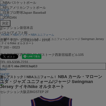
NBA
バスケットボール
MAP
NFL
アメリカンフットボール
SHOP
日本プロ野球
Japan Baseball
BLOG
JORDAN
セレクション新宿本店
x
バスケ/アメフト館
HOME
NBA グッズ
NBA ユニフォーム
NBA カール・マローン ユタ・ジャズ ユニフォーム/ジャージ Swingman Jersey
営業：平日・土日祝13:00～19:00
ナイキ/Nike オルタネート
〒160－0023
東京都新宿区西新宿7-22-37ストーク西新宿福星ビル105
TEL:03-5338-7231
商品番号
nba-200313apl13
MAP
SHOP
NBA カール・マローン
激レアストック！NBAユニフォーム！
BLOG
ユタ・ジャズ ユニフォーム/ジャージ Swingman
Jersey ナイキ/Nike オルタネート
セレクション大阪店BIGSTEP 2F
営業：平日・土日祝12:00～19:00