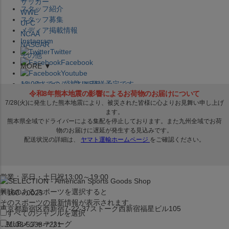
サッカー
スタッフ紹介
WWE
スタッフ募集
UFC
メディア掲載情報
NCAA
Instagram
NASCAR
Twitter
その他
Facebook
MORE ▼
Youtube
セレクション公式LINE@
12:00
までのご注文は
発送予定です。
在庫品は
1-3営業日内で発送
!! ※お取寄せ商品は対象外
×
セレクション新宿本店
ベースボール館
営業：平日・土日祝13:00～19:00
興味のあるスポーツを選択すると
〒160－0023
そのスポーツの最新情報が表示されます。
東京都新宿区西新宿7-22-37ストーク西新宿福星ビル105
すべてのジャンルを選択
MLB
メジャーリーグ
TEL:03-5338-7231