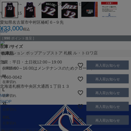
（※15:00～16:00はメンテナンスのためクローズ）
〒453-0015
愛知県名古屋市中村区椿町６−９先
¥
33,000
税込
MAP
SHOP
[
990
ポイント進呈 ]
在庫
サイズ
セレクション ポップアップストア 札幌 ル・トロワ店
在庫品
営業：平日・土日祝12:00～19:00
S
再入荷お知らせ
（※15:00～16:00はメンテナンスのためクローズ）
在庫切れ
M
〒060-0042
再入荷お知らせ
在庫切れ
北海道札幌市中央区大通西１丁目１３
L
再入荷お知らせ
MAP
在庫切れ
SHOP
XL
再入荷お知らせ
在庫切れ
XXL
再入荷お知らせ
在庫切れ