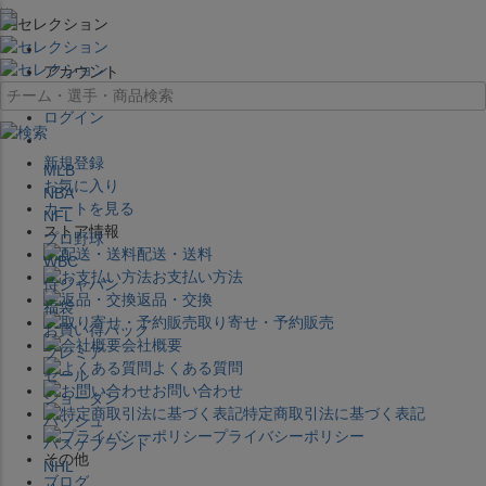
×
アカウント
ログイン
新規登録
MLB
お気に入り
NBA
カートを見る
NFL
ストア情報
プロ野球
配送・送料
WBC
お支払い方法
侍ジャパン
返品・交換
福袋
取り寄せ・予約販売
お買い得パック
会社概要
プレミア
よくある質問
セール
お問い合わせ
ジョーダン
特定商取引法に基づく表記
バッシュ
プライバシーポリシー
バスケブランド
その他
NHL
ブログ