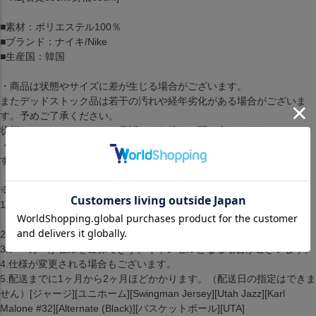
■素材：ポリエステル100％
■ブランド：ナイキ/Nike
■生産国：韓国
・商品は状態やサイズに差が生じる場合がございます。
またデッドストック品は若干の汚れや経年劣化がある場合がございま
す。予めご了承ください。
状態についてはメールやお電話でお気軽にお問い合わせください。
・商品写真はモニターの影響で色の変化が感じられる場合がございま
す。
※取り寄せ注文規約※
1.2点以上のお買い上げの場合準備ができた商品から順に発送します。
（配送料・手数料は初回発送分のみご請求）
2.お客様都合によるキャンセル・返品はできません。
3.メーカーが在庫を確保できず、キャンセルとなる場合がございます。
4.仕様が変更される場合もございます。
5.配送までに1ヶ月から2ヶ月ほどかかります。（配送日の指定はできま
せん）[ジャージ][ユニホーム][Swingman Jersey][Utah Jazz][Karl
Malone #32][Alternate (Black)][バスケットボール][UTA]