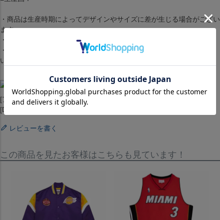
・商品は生産時期によってデザインやサイズに差が生じる場合がござい
ます。
・商品はモニターの影響で色の変化が感じられる場合がございます。
・洗濯・アイロンの使用につきましては、品質マークに従ってくださ
い。
[アウター][ジャンパー][Player Burst Warm-Up Jacket][Miami Heat]
[Dwyane Wade #3][White][バスケットボール][MIA][ウエイド]
レビューを書く
この商品を見たお客様はこちらも見ています！