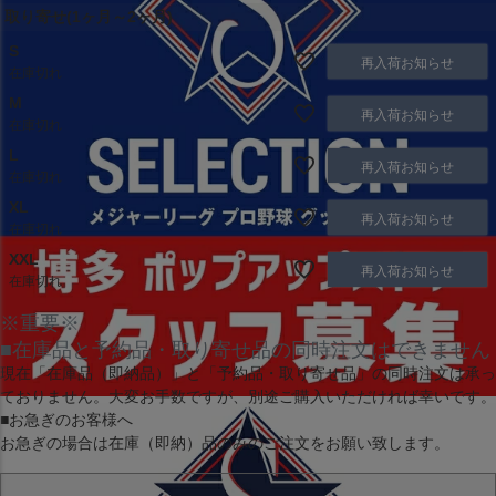
取り寄せ(1ヶ月～2ヶ月)
S
再入荷お知らせ
在庫切れ
M
再入荷お知らせ
在庫切れ
L
再入荷お知らせ
在庫切れ
XL
再入荷お知らせ
在庫切れ
XXL
再入荷お知らせ
在庫切れ
※重要※
■在庫品と予約品・取り寄せ品の同時注文はできません
現在
「在庫品（即納品）」
と
「予約品・取り寄せ品」
の同時注文は承っ
ておりません。大変お手数ですが、別途ご購入いただければ幸いです。
■お急ぎのお客様へ
お急ぎの場合は
在庫（即納）品
のみのご注文をお願い致します。