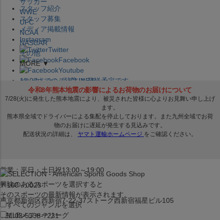
サッカー
スタッフ紹介
WWE
スタッフ募集
UFC
メディア掲載情報
NCAA
Instagram
NASCAR
Twitter
その他
Facebook
MORE ▼
Youtube
セレクション公式LINE@
12:00
までのご注文は
発送予定です。
在庫品は
1-3営業日内で発送
!! ※お取寄せ商品は対象外
×
セレクション新宿本店
ベースボール館
営業：平日・土日祝13:00～19:00
興味のあるスポーツを選択すると
〒160－0023
そのスポーツの最新情報が表示されます。
東京都新宿区西新宿7-22-37ストーク西新宿福星ビル105
すべてのジャンルを選択
MLB
メジャーリーグ
TEL:03-5338-7231