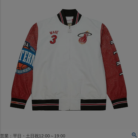
〒542-008
大阪府大阪市中央区西心斎橋1丁目6番14号
TEL:06-4708-3300
MAP
SHOP
BLOG
JR水道橋駅西口店
営業：土・日・祝日のみ 12:00-18:00
〒101-0061
東京都千代田区神田三崎町２丁目２２−１ 1F
MAP
SHOP
セレクション名古屋エスカ地下街店
営業：平日・土日祝12:00～19:00