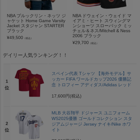
NBA ブルックリン・ネッツ ジ
NBA ドウェイン・ウェイド マ
ャケット Home Game Varsity
イアミ・ヒート スウィングマ
Jacket スタジャン STARTER
ンショーツ スローバック ミッ
ブラック
チェル＆ネス/Mitchell & Ness
2006 ブラック
¥
49,500
（税込）
¥
29,700
（税込）
デイリー人気ランキング！！
スペイン代表 Tシャツ 【海外モデル】サ
ッカー FIFA ワールドカップ2026 優勝記
1
念 トロフィー アディダス/Adidas レッド
位
17,600円
(税込)
MLB 大谷翔平 ドジャース ユニフォーム
WS2025優勝 ゴールドコレクション スタ
2
ジアムジャージ Jersey ナイキ/Nike ホワ
イト
位