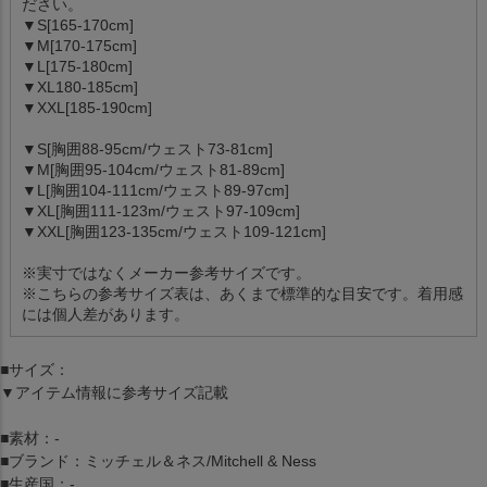
ださい。
▼S[165-170cm]
▼M[170-175cm]
▼L[175-180cm]
▼XL180-185cm]
▼XXL[185-190cm]
▼S[胸囲88-95cm/ウェスト73-81cm]
▼M[胸囲95-104cm/ウェスト81-89cm]
▼L[胸囲104-111cm/ウェスト89-97cm]
▼XL[胸囲111-123m/ウェスト97-109cm]
▼XXL[胸囲123-135cm/ウェスト109-121cm]
※実寸ではなくメーカー参考サイズです。
※こちらの参考サイズ表は、あくまで標準的な目安です。着用感
には個人差があります。
■サイズ：
▼アイテム情報に参考サイズ記載
■素材：-
■ブランド：ミッチェル＆ネス/Mitchell & Ness
■生産国：-