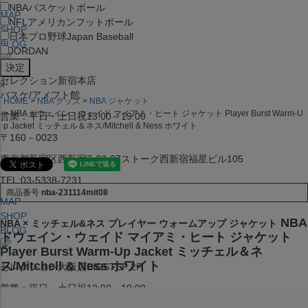
NBA
バスケットボール
MAP
NFL
アメリカンフットボール
SHOP
日本プロ野球
Japan Baseball
BLOG
JORDAN
セレクション新宿本店
x
バスケ/アメフト館
HOME
NBA グッズ
NBA ジャケット
NBA ドウェイン・ウェイド マイアミ・ヒート ジャケット Player Burst Warm-U
営業：平日・土日祝13:00～19:00
p Jacket ミッチェル＆ネス/Mitchell & Ness ホワイト
〒160－0023
東京都新宿区西新宿7-22-37ストーク西新宿福星ビル105
TEL:03-5338-7231
商品番号
nba-231114mit08
MAP
SHOP
NBA
NBA × ミッチェル&ネス プレイヤー ウォームアップ ジャケット
BLOG
ドウェイン・ウェイド マイアミ・ヒート ジャケット
Player Burst Warm-Up Jacket ミッチェル＆ネ
ス/Mitchell & Ness ホワイト
セレクション大阪店BIGSTEP 2F
営業：平日・土日祝12:00～19:00