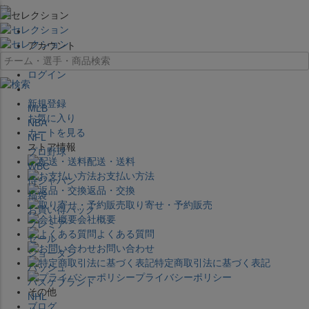
×
アカウント
ログイン
新規登録
MLB
お気に入り
NBA
カートを見る
NFL
ストア情報
プロ野球
配送・送料
WBC
お支払い方法
侍ジャパン
返品・交換
福袋
取り寄せ・予約販売
お買い得パック
会社概要
プレミア
よくある質問
セール
お問い合わせ
ジョーダン
特定商取引法に基づく表記
バッシュ
プライバシーポリシー
バスケブランド
その他
NHL
ブログ