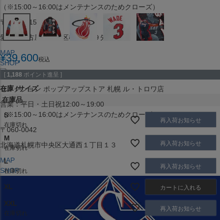
（※15:00～16:00はメンテナンスのためクローズ）
〒453-0015
愛知県名古屋市中村区椿町６−９先
MAP
¥
39,600
税込
SHOP
[
1,188
ポイント進呈 ]
在庫
サイズ
セレクション ポップアップストア 札幌 ル・トロワ店
在庫品
営業：平日・土日祝12:00～19:00
（※15:00～16:00はメンテナンスのためクローズ）
S
再入荷お知らせ
在庫切れ
〒060-0042
M
再入荷お知らせ
北海道札幌市中央区大通西１丁目１３
在庫切れ
MAP
L
再入荷お知らせ
SHOP
在庫切れ
XL
カートに入れる
XXL
再入荷お知らせ
在庫切れ