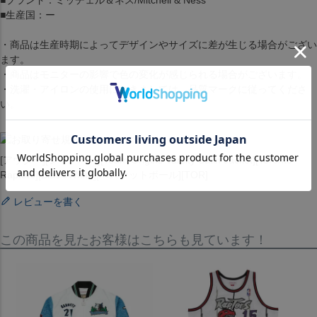
■ブランド：ミッチェル＆ネス/Mitchell & Ness
■生産国：ー
・商品は生産時期によってデザインやサイズに差が生じる場合がござい
ます。
・商品はモニターの影響で色の変化が感じられる場合がございます。
・洗濯・アイロンの使用につきましては、品質マークに従ってくださ
い。
[アウター][ジャンパー][Team Origins Varsity Satin Jacket][Toronto
Raptors][Black/White][バスケットボール][TOR]
レビューを書く
この商品を見たお客様はこちらも見ています！