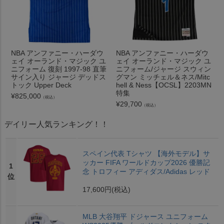
NBA アンファニー・ハーダウ
NBA アンファニー・ハーダウ
ェイ オーランド・マジック ユ
ェイ オーランド・マジック ユ
ニフォーム 復刻 1997-98 直筆
ニフォーム/ジャージ スウィン
サイン入り ジャージ デッドス
グマン ミッチェル＆ネス/Mitc
トック Upper Deck
hell & Ness【OCSL】2203MN
特集
¥
825,000
（税込）
¥
29,700
（税込）
デイリー人気ランキング！！
スペイン代表 Tシャツ 【海外モデル】サ
ッカー FIFA ワールドカップ2026 優勝記
1
念 トロフィー アディダス/Adidas レッド
位
17,600円
(税込)
MLB 大谷翔平 ドジャース ユニフォーム