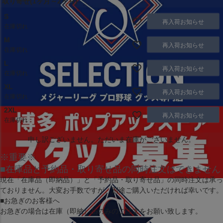
取り寄せ(1ヶ月～2ヶ月)
S
再入荷お知らせ
在庫切れ
M
再入荷お知らせ
在庫切れ
L
再入荷お知らせ
在庫切れ
XL
再入荷お知らせ
在庫切れ
2XL
再入荷お知らせ
在庫切れ
申し訳ございません。ただいま在庫がございません。
※重要※
■在庫品と予約品・取り寄せ品の同時注文はできません
現在
「在庫品（即納品）」
と
「予約品・取り寄せ品」
の同時注文は承っ
ておりません。大変お手数ですが、別途ご購入いただければ幸いです。
■お急ぎのお客様へ
お急ぎの場合は
在庫（即納）品
のみのご注文をお願い致します。