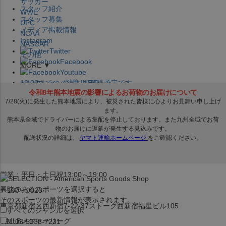
サッカー
スタッフ紹介
WWE
スタッフ募集
UFC
メディア掲載情報
NCAA
Instagram
NASCAR
Twitter
その他
Facebook
MORE ▼
Youtube
セレクション公式LINE@
12:00
までのご注文は
発送予定です。
在庫品は
1-3営業日内で発送
!! ※お取寄せ商品は対象外
×
セレクション新宿本店
ベースボール館
営業：平日・土日祝13:00～19:00
興味のあるスポーツを選択すると
〒160－0023
そのスポーツの最新情報が表示されます。
東京都新宿区西新宿7-22-37ストーク西新宿福星ビル105
すべてのジャンルを選択
MLB
メジャーリーグ
TEL:03-5338-7231