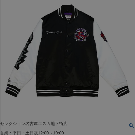
〒542-008
大阪府大阪市中央区西心斎橋1丁目6番14号
TEL:06-4708-3300
MAP
SHOP
BLOG
JR水道橋駅西口店
営業：土・日・祝日のみ 12:00-18:00
〒101-0061
東京都千代田区神田三崎町２丁目２２−１ 1F
MAP
SHOP
セレクション名古屋エスカ地下街店
営業：平日・土日祝12:00～19:00