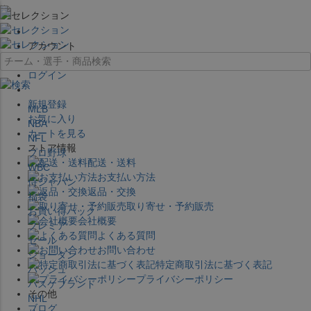
×
アカウント
ログイン
新規登録
MLB
お気に入り
NBA
カートを見る
NFL
ストア情報
プロ野球
配送・送料
WBC
お支払い方法
侍ジャパン
返品・交換
福袋
取り寄せ・予約販売
お買い得パック
会社概要
プレミア
よくある質問
セール
お問い合わせ
ジョーダン
特定商取引法に基づく表記
バッシュ
プライバシーポリシー
バスケブランド
その他
NHL
ブログ