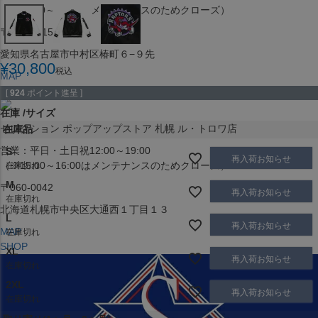
（※15:00～16:00はメンテナンスのためクローズ）
〒453-0015
愛知県名古屋市中村区椿町６−９先
¥
30,800
税込
MAP
SHOP
[
924
ポイント進呈 ]
在庫
サイズ
セレクション ポップアップストア 札幌 ル・トロワ店
在庫品
営業：平日・土日祝12:00～19:00
S
再入荷お知らせ
（※15:00～16:00はメンテナンスのためクローズ）
在庫切れ
M
〒060-0042
再入荷お知らせ
在庫切れ
北海道札幌市中央区大通西１丁目１３
L
再入荷お知らせ
MAP
在庫切れ
SHOP
XL
再入荷お知らせ
在庫切れ
2XL
再入荷お知らせ
在庫切れ