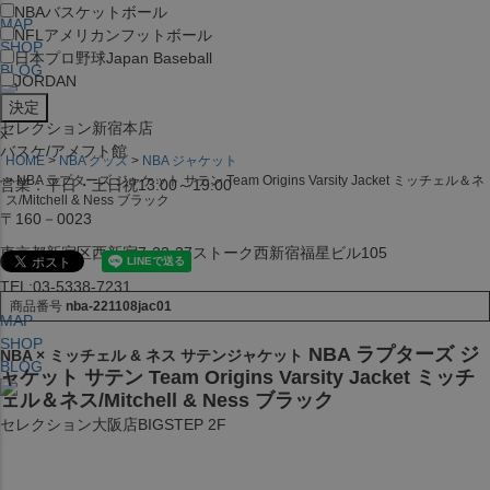
NBA
バスケットボール
MAP
NFL
アメリカンフットボール
SHOP
日本プロ野球
Japan Baseball
BLOG
JORDAN
セレクション新宿本店
x
バスケ/アメフト館
HOME
NBA グッズ
NBA ジャケット
NBA ラプターズ ジャケット サテン Team Origins Varsity Jacket ミッチェル＆ネ
営業：平日・土日祝13:00～19:00
ス/Mitchell & Ness ブラック
〒160－0023
東京都新宿区西新宿7-22-37ストーク西新宿福星ビル105
TEL:03-5338-7231
商品番号
nba-221108jac01
MAP
SHOP
NBA ラプターズ ジ
NBA × ミッチェル & ネス サテンジャケット
BLOG
ャケット サテン Team Origins Varsity Jacket ミッチ
ェル＆ネス/Mitchell & Ness ブラック
セレクション大阪店BIGSTEP 2F
営業：平日・土日祝12:00～19:00