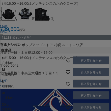
（※15:00～16:00はメンテナンスのためクローズ）
〒453-0015
愛知県名古屋市中村区椿町６−９先
MAP
¥
39,600
税込
SHOP
[
1,188
ポイント進呈 ]
在庫
サイズ
セレクション ポップアップストア 札幌 ル・トロワ店
在庫品
営業：平日・土日祝12:00～19:00
（※15:00～16:00はメンテナンスのためクローズ）
S
再入荷お知らせ
在庫切れ
〒060-0042
M
再入荷お知らせ
北海道札幌市中央区大通西１丁目１３
在庫切れ
MAP
L
再入荷お知らせ
SHOP
在庫切れ
XL
再入荷お知らせ
在庫切れ
XXL
再入荷お知らせ
在庫切れ