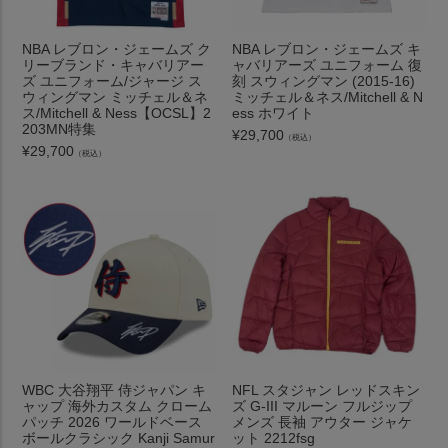
NBA レブロン・ジェームズ ク
NBA レブロン・ジェームズ キ
リーブランド・キャバリアー
ャバリアーズ ユニフォーム 復
ズ ユニフォーム/ジャージ ス
刻 スウィングマン (2015-16)
ウィングマン ミッチェル＆ネ
ミッチェル＆ネス/Mitchell & N
ス/Mitchell & Ness【OCSL】2
ess ホワイト
203MN特集
¥
29,700
（税込）
¥
29,700
（税込）
WBC 大谷翔平 侍ジャパン キ
NFL スタジャン レッドスキン
ャップ 海外カスタム クローム
ズ G-III マルーン フルジップ
パッチ 2026 ワールドベース
メンズ 長袖 アウター ジャケ
ボールクラシック Kanji Samur
ット 2212fsg