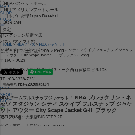
NBA
バスケットボール
MAP
NFL
アメリカンフットボール
SHOP
日本プロ野球
Japan Baseball
BLOG
JORDAN
セレクション新宿本店
x
バスケ/アメフト館
HOME
NBA グッズ
NBA ジャケット
NBA ブルックリン・ネッツ スタジャン シティ スケイプ フルスナップ ジャケッ
営業：平日・土日祝13:00～19:00
ト アウター City Scape Jacket G-III ブラック 2212bsg
〒160－0023
東京都新宿区西新宿7-22-37ストーク西新宿福星ビル105
TEL:03-5338-7231
商品番号
nba-220209apa04
MAP
SHOP
NBA ブルックリン・ネ
NBA チームフルスナップジャケット！
BLOG
ッツ スタジャン シティ スケイプ フルスナップ ジャケ
ット アウター City Scape Jacket G-III ブラック
2212bsg
セレクション大阪店BIGSTEP 2F
営業：平日・土日祝12:00～19:00