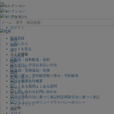
×
アカウント
ログイン
新規登録
MLB
お気に入り
NBA
カートを見る
NFL
ストア情報
プロ野球
配送・送料
WBC
お支払い方法
侍ジャパン
返品・交換
福袋
取り寄せ・予約販売
お買い得パック
会社概要
プレミア
よくある質問
セール
お問い合わせ
ジョーダン
特定商取引法に基づく表記
バッシュ
プライバシーポリシー
バスケブランド
その他
NHL
ブログ