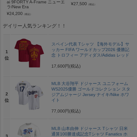
ai 9FORTY A-Frame ニューエ
¥
27,500
（税込）
ラ/New Era
¥
24,200
（税込）
デイリー人気ランキング！！
スペイン代表 Tシャツ 【海外モデル】サ
ッカー FIFA ワールドカップ2026 優勝記
1
念 トロフィー アディダス/Adidas レッド
位
17,600円
(税込)
MLB 大谷翔平 ドジャース ユニフォーム
WS2025優勝 ゴールドコレクション スタ
2
ジアムジャージ Jersey ナイキ/Nike ホワ
イト
位
77,000円
(税込)
MLB 山本由伸 ドジャース Tシャツ 日米
通算100勝達成記念Tシャツ Fanatics ホ
3