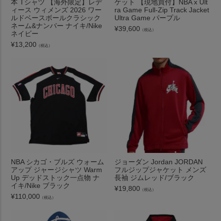
本 Tシャツ 【海外限定】レデ
ケット 【現地買付】NBA x Ult
ィース ウィメンズ 2026 ワー
ra Game Full-Zip Track Jacket
ルドベースボールクラシック
Ultra Game パープル
ネーム&ナンバー ナイキ/Nike
¥
39,600
（税込）
ネイビー
¥
13,200
（税込）
NBA シカゴ・ブルズ ウォーム
ジョーダン Jordan JORDAN
アップ ジャージシャツ Warm
フルジップジャケット メンズ
Up デッドストック一点物 ナ
長袖 ジムレッド/ブラック
イキ/Nike ブラック
¥
19,800
（税込）
¥
110,000
（税込）