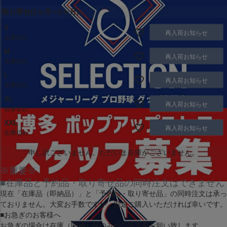
取り寄せ(1ヶ月～2ヶ月)
S
再入荷お知らせ
在庫切れ
M
再入荷お知らせ
在庫切れ
L
再入荷お知らせ
在庫切れ
XL
再入荷お知らせ
在庫切れ
XXL
再入荷お知らせ
在庫切れ
申し訳ございません。ただいま在庫がございません。
※重要※
■在庫品と予約品・取り寄せ品の同時注文はできません
現在
「在庫品（即納品）」
と
「予約品・取り寄せ品」
の同時注文は承っ
ておりません。大変お手数ですが、別途ご購入いただければ幸いです。
■お急ぎのお客様へ
お急ぎの場合は
在庫（即納）品
のみのご注文をお願い致します。