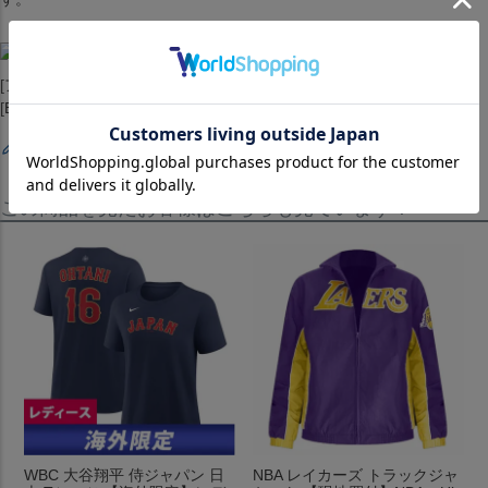
[アウター][ジャンパー][City Scape Full Snap Jacket][Brooklyn Nets]
[Black/White][バスケットボール][NKN]
レビューを書く
この商品を見たお客様はこちらも見ています！
WBC 大谷翔平 侍ジャパン 日
NBA レイカーズ トラックジャ