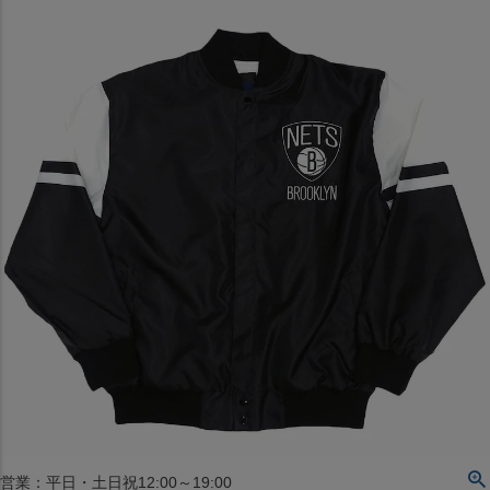
〒542-008
大阪府大阪市中央区西心斎橋1丁目6番14号
TEL:06-4708-3300
MAP
SHOP
BLOG
JR水道橋駅西口店
営業：土・日・祝日のみ 12:00-18:00
〒101-0061
東京都千代田区神田三崎町２丁目２２−１ 1F
MAP
SHOP
セレクション名古屋エスカ地下街店
営業：平日・土日祝12:00～19:00