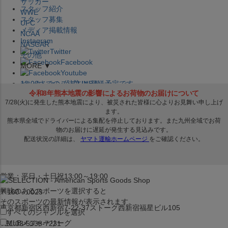
サッカー
スタッフ紹介
WWE
スタッフ募集
UFC
メディア掲載情報
NCAA
Instagram
NASCAR
Twitter
その他
Facebook
MORE ▼
Youtube
セレクション公式LINE@
12:00
までのご注文は
発送予定です。
在庫品は
1-3営業日内で発送
!! ※お取寄せ商品は対象外
×
セレクション新宿本店
ベースボール館
営業：平日・土日祝13:00～19:00
興味のあるスポーツを選択すると
〒160－0023
そのスポーツの最新情報が表示されます。
東京都新宿区西新宿7-22-37ストーク西新宿福星ビル105
すべてのジャンルを選択
MLB
メジャーリーグ
TEL:03-5338-7231