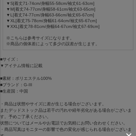
▼S[着丈71-74cm/身幅55-58cm/袖丈61-63cm]
▼M[着丈74-77cm/身幅58-61cm/袖丈63-65cm]
▼L[着丈74-77cm/身幅63-66cm/袖丈65-67cm]
▼XL[着丈75-78cm/身幅61-64cm/袖丈65-67cm]
▼XXL[着丈78-81cm/身幅64-67cm/袖丈67-69cm]
※こちらは参考サイズになります。
※商品の個体差によって多少の誤差が生じます。
■サイズ：
▼アイテム情報に記載
■素材：ポリエステル100%
■ブランド：G-III
■生産国：中国
・商品は状態やサイズに差が生じる場合がございます。
またデッドストック品は若干の汚れや経年劣化がある場合がございま
す。予めご了承ください。
状態についてはメールやお電話でお気軽にお問い合わせください。
・商品写真はモニターの影響で色の変化が感じられる場合がございま
す。