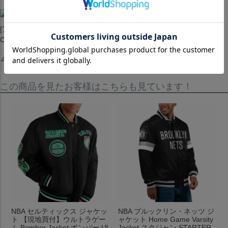
[アウター][ジャンパー][Courtside Lightweight PO Jacket][Boston
Celtics][Black][バスケットボール][BOS/セルツ]
レビューを書く
この商品を見たお客様はこちらも見ています！
NBA セルティックス ジャケッ
NBA ブルックリン・ネッツ ジ
ト 【現地買付】ウルトラゲー
ャケット Home Game Varsity
ム Bomber Jacket ボンバー Ul
Jacket スタジャン STARTER