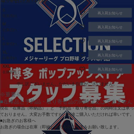
取り寄せ(1ヶ月～2ヶ月)
S
再入荷お知らせ
在庫切れ
M
再入荷お知らせ
在庫切れ
L
再入荷お知らせ
在庫切れ
XL
再入荷お知らせ
在庫切れ
XXL
再入荷お知らせ
在庫切れ
申し訳ございません。ただいま在庫がございません。
※重要※
■在庫品と予約品・取り寄せ品の同時注文はできません
現在
「在庫品（即納品）」
と
「予約品・取り寄せ品」
の同時注文は承っ
ておりません。大変お手数ですが、別途ご購入いただければ幸いです。
■お急ぎのお客様へ
お急ぎの場合は
在庫（即納）品
のみのご注文をお願い致します。