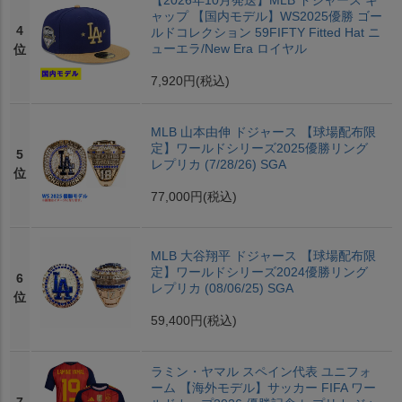
【2026年10月発送】MLB ドジャース キ
ャップ 【国内モデル】WS2025優勝 ゴー
4
ルドコレクション 59FIFTY Fitted Hat ニ
ューエラ/New Era ロイヤル
位
7,920円
(税込)
MLB 山本由伸 ドジャース 【球場配布限
定】ワールドシリーズ2025優勝リング
5
レプリカ (7/28/26) SGA
位
77,000円
(税込)
MLB 大谷翔平 ドジャース 【球場配布限
定】ワールドシリーズ2024優勝リング
6
レプリカ (08/06/25) SGA
位
59,400円
(税込)
ラミン・ヤマル スペイン代表 ユニフォ
ーム 【海外モデル】サッカー FIFA ワー