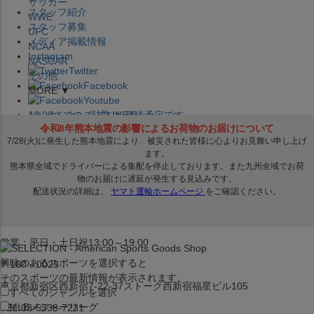
サッカー
スタッフ紹介
WWE
スタッフ募集
UFC
メディア掲載情報
NCAA
Instagram
NASCAR
Twitter
その他
Facebook
MORE ▼
Youtube
セレクション公式LINE@
12:00
までのご注文は
発送予定です。
在庫品は
1-3営業日内で発送
!! ※お取寄せ商品は対象外
×
セレクション新宿本店
ベースボール館
営業：平日・土日祝13:00～19:00
興味のあるスポーツを選択すると
〒160－0023
そのスポーツの最新情報が表示されます。
東京都新宿区西新宿7-22-37ストーク西新宿福星ビル105
すべてのジャンルを選択
MLB
メジャーリーグ
TEL:03-5338-7231