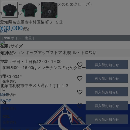
（※15:00～16:00はメンテナンスのためクローズ）
〒453-0015
愛知県名古屋市中村区椿町６−９先
¥
33,000
税込
MAP
SHOP
[
990
ポイント進呈 ]
在庫
サイズ
セレクション ポップアップストア 札幌 ル・トロワ店
在庫品
営業：平日・土日祝12:00～19:00
S
再入荷お知らせ
（※15:00～16:00はメンテナンスのためクローズ）
在庫切れ
M
〒060-0042
再入荷お知らせ
在庫切れ
北海道札幌市中央区大通西１丁目１３
L
再入荷お知らせ
MAP
在庫切れ
SHOP
XL
再入荷お知らせ
在庫切れ
XXL
再入荷お知らせ
在庫切れ