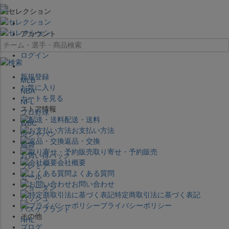
×
アカウント
ログイン
新規登録
MLB
お気に入り
NBA
カートを見る
NFL
ストア情報
プロ野球
配送・送料
WBC
お支払い方法
侍ジャパン
返品・交換
福袋
取り寄せ・予約販売
お買い得パック
会社概要
プレミア
よくある質問
セール
お問い合わせ
ジョーダン
特定商取引法に基づく表記
バッシュ
プライバシーポリシー
バスケブランド
その他
NHL
ブログ