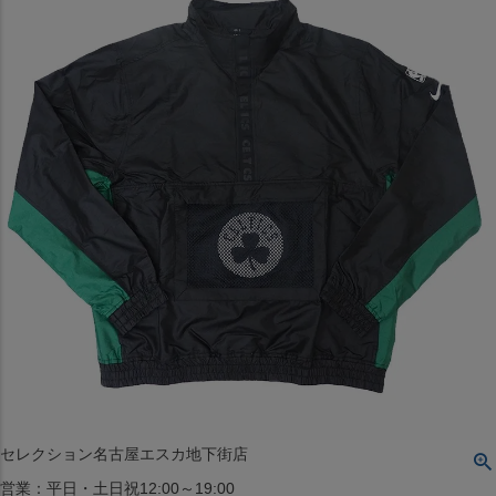
〒542-008
大阪府大阪市中央区西心斎橋1丁目6番14号
TEL:06-4708-3300
MAP
SHOP
BLOG
JR水道橋駅西口店
営業：土・日・祝日のみ 12:00-18:00
〒101-0061
東京都千代田区神田三崎町２丁目２２−１ 1F
MAP
SHOP
セレクション名古屋エスカ地下街店
営業：平日・土日祝12:00～19:00