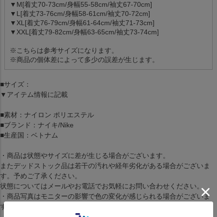
▼M[着丈70-73cm/身幅55-58cm/袖丈67-70cm]
▼L[着丈73-76cm/身幅58-61cm/袖丈70-72cm]
▼XL[着丈76-79cm/身幅61-64cm/袖丈71-73cm]
▼XXL[着丈79-82cm/身幅63-65cm/袖丈73-74cm]
※こちらは参考サイズになります。
※商品の個体差によって多少の誤差が生じます。
■サイズ：
▼アイテム情報に記載
■素材：ナイロン ポリエステル
■ブランド：ナイキ/Nike
■生産国：ベトナム
・商品は状態やサイズに差が生じる場合がございます。
またデッドストック品は若干の汚れや経年劣化がある場合がございま
す。予めご了承ください。
状態についてはメールやお電話でお気軽にお問い合わせください。
・商品写真はモニターの影響で色の変化が感じられる場合がございま
す。