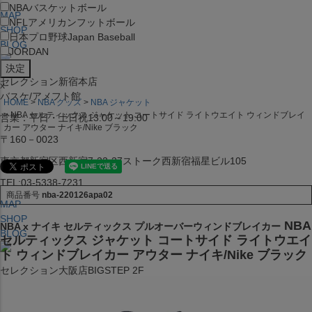
NBA
バスケットボール
MAP
NFL
アメリカンフットボール
SHOP
日本プロ野球
Japan Baseball
BLOG
JORDAN
セレクション新宿本店
x
バスケ/アメフト館
HOME
NBA グッズ
NBA ジャケット
NBA セルティックス ジャケット コートサイド ライトウエイト ウィンドブレイ
営業：平日・土日祝13:00～19:00
カー アウター ナイキ/Nike ブラック
〒160－0023
東京都新宿区西新宿7-22-37ストーク西新宿福星ビル105
TEL:03-5338-7231
商品番号
nba-220126apa02
MAP
SHOP
NBA
NBA x ナイキ セルティックス プルオーバーウィンドブレイカー
BLOG
セルティックス ジャケット コートサイド ライトウエイ
ト ウィンドブレイカー アウター ナイキ/Nike ブラック
セレクション大阪店BIGSTEP 2F
営業：平日・土日祝12:00～19:00