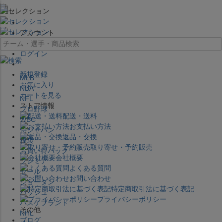
×
アカウント
ログイン
新規登録
MLB
お気に入り
NBA
カートを見る
NFL
ストア情報
プロ野球
配送・送料
WBC
お支払い方法
侍ジャパン
返品・交換
福袋
取り寄せ・予約販売
お買い得パック
会社概要
プレミア
よくある質問
セール
お問い合わせ
ジョーダン
特定商取引法に基づく表記
バッシュ
プライバシーポリシー
バスケブランド
その他
NHL
ブログ