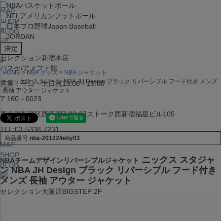
NBA
バスケットボール
MAP
NFL
アメリカンフットボール
SHOP
日本プロ野球
Japan Baseball
BLOG
JORDAN
セレクション新宿本店
x
バスケ/アメフト館
HOME
NBA グッズ
NBA ジャケット
ニックス スタジャン NBA JH Design ブラック リバーシブル フード付き メンズ
営業：平日・土日祝13:00～19:00
長袖 アウター ジャケット
〒160－0023
東京都新宿区西新宿7-22-37ストーク西新宿福星ビル105
TEL:03-5338-7231
商品番号
nba-201224eby03
MAP
SHOP
ニックス スタジャ
NBAチームデザインリバーシブルジャケット
BLOG
ン NBA JH Design ブラック リバーシブル フード付き
メンズ 長袖 アウター ジャケット
セレクション大阪店BIGSTEP 2F
営業：平日・土日祝12:00～19:00