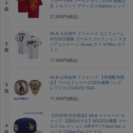
ッカー FIFA ワールドカップ2026 優勝記
1
念 トロフィー アディダス/Adidas レッド
位
17,600円
(税込)
MLB 大谷翔平 ドジャース ユニフォーム
WS2025優勝 ゴールドコレクション スタ
2
ジアムジャージ Jersey ナイキ/Nike ホワ
イト
位
77,000円
(税込)
MLB 山本由伸 ドジャース 【球場配布限
定】ワールドシリーズ2025優勝リング
3
レプリカ (7/28/26) SGA
位
77,000円
(税込)
【2026年10月発送】MLB ドジャース キ
ャップ 【国内モデル】WS2025優勝 ゴー
4
ルドコレクション 59FIFTY Fitted Hat ニ
ューエラ/New Era ロイヤル
位