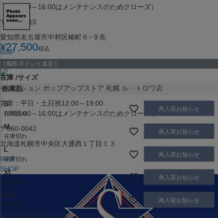
（※15:00～16:00はメンテナンスのためクローズ）
〒453-0015
愛知県名古屋市中村区椿町６−９先
¥
27,500
税込
MAP
SHOP
[
825
ポイント進呈 ]
在庫
サイズ
セレクション ポップアップストア 札幌 ル・トロワ店
在庫品
営業：平日・土日祝12:00～19:00
S
再入荷お知らせ
（※15:00～16:00はメンテナンスのためクローズ）
在庫切れ
M
〒060-0042
再入荷お知らせ
在庫切れ
北海道札幌市中央区大通西１丁目１３
L
再入荷お知らせ
MAP
在庫切れ
SHOP
XL
再入荷お知らせ
在庫切れ
XXL
再入荷お知らせ
在庫切れ