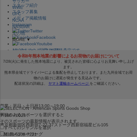
サッカー
スタッフ紹介
WWE
スタッフ募集
UFC
メディア掲載情報
NCAA
Instagram
NASCAR
Twitter
その他
Facebook
MORE ▼
Youtube
セレクション公式LINE@
12:00
までのご注文は
発送予定です。
在庫品は
1-3営業日内で発送
!! ※お取寄せ商品は対象外
×
セレクション新宿本店
ベースボール館
営業：平日・土日祝13:00～19:00
興味のあるスポーツを選択すると
〒160－0023
そのスポーツの最新情報が表示されます。
東京都新宿区西新宿7-22-37ストーク西新宿福星ビル105
すべてのジャンルを選択
MLB
メジャーリーグ
TEL:03-5338-7231