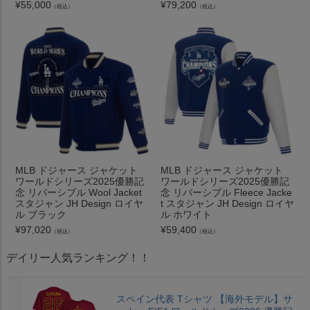
¥
55,000
¥
79,200
（税込）
（税込）
MLB ドジャース ジャケット
MLB ドジャース ジャケット
ワールドシリーズ2025優勝記
ワールドシリーズ2025優勝記
念 リバーシブル Wool Jacket
念 リバーシブル Fleece Jacke
スタジャン JH Design ロイヤ
t スタジャン JH Design ロイヤ
ル ブラック
ル ホワイト
¥
97,020
¥
59,400
（税込）
（税込）
デイリー人気ランキング！！
スペイン代表 Tシャツ 【海外モデル】サ