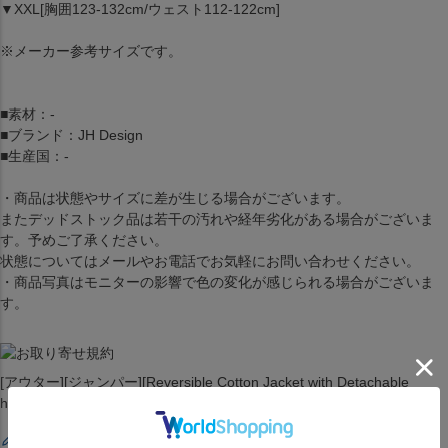
▼XXL[胸囲123-132cm/ウェスト112-122cm]
※メーカー参考サイズです。
■素材：-
■ブランド：JH Design
■生産国：-
・商品は状態やサイズに差が生じる場合がございます。
またデッドストック品は若干の汚れや経年劣化がある場合がございま
す。予めご了承ください。
状態についてはメールやお電話でお気軽にお問い合わせください。
・商品写真はモニターの影響で色の変化が感じられる場合がございま
す。
[アウター][ジャンパー][Reversible Cotton Jacket with Detachable
hood][New York Knicks][Black][バスケットボール][NYK]
レビューを書く