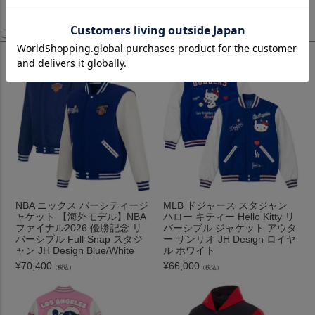
この商品を見たお客様はこちらも見ています！
NBA ニックス バーシティージ
MLB ドジャース スタジャン
ャケット 【海外モデル】NBA
ハロー キティー Hello Kitty リ
ファイナル2026 優勝記念 リ
バーシブル ジャケット アウタ
バーシブル Full-Snap スタジ
ー サンリオ JH Design ロイヤ
ャン JH Design Blue/White
ル ホワイト
¥
70,400
¥
66,000
（税込）
（税込）