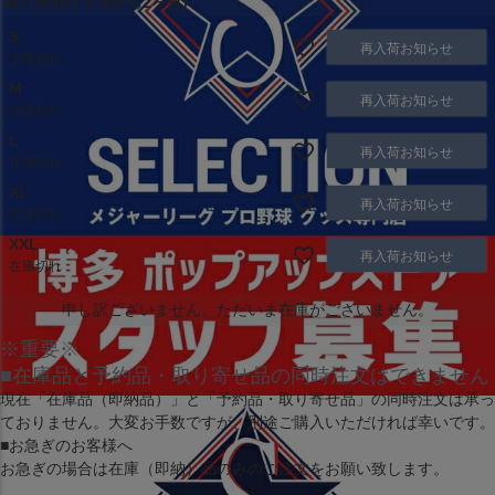
取り寄せ(1ヶ月から2ヶ月)
S
再入荷お知らせ
在庫切れ
M
再入荷お知らせ
在庫切れ
L
再入荷お知らせ
在庫切れ
XL
再入荷お知らせ
在庫切れ
XXL
再入荷お知らせ
在庫切れ
申し訳ございません。ただいま在庫がございません。
※重要※
■在庫品と予約品・取り寄せ品の同時注文はできません
現在
「在庫品（即納品）」
と
「予約品・取り寄せ品」
の同時注文は承っ
ておりません。大変お手数ですが、別途ご購入いただければ幸いです。
■お急ぎのお客様へ
お急ぎの場合は
在庫（即納）品
のみのご注文をお願い致します。