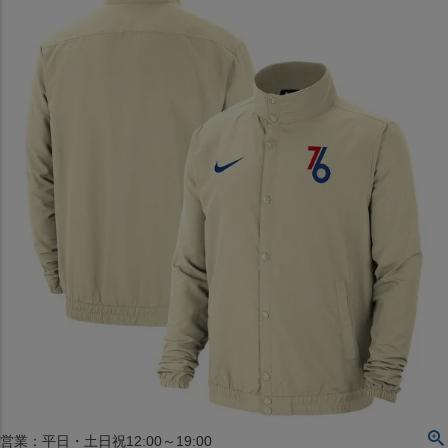
〒542-008
大阪府大阪市中央区西心斎橋1丁目6番14号
TEL:06-4708-3300
MAP
SHOP
BLOG
JR水道橋駅西口店
営業：土・日・祝日のみ 12:00-18:00
〒101-0061
東京都千代田区神田三崎町２丁目２２−１ 1F
MAP
SHOP
セレクション名古屋エスカ地下街店
営業：平日・土日祝12:00～19:00