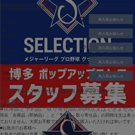
取り寄せ(1ヶ月から2ヶ月)
S
再入荷お知らせ
在庫切れ
M
再入荷お知らせ
在庫切れ
L
再入荷お知らせ
在庫切れ
XL
再入荷お知らせ
在庫切れ
2XL
再入荷お知らせ
在庫切れ
申し訳ございません。ただいま在庫がございません。
※重要※
■在庫品と予約品・取り寄せ品の同時注文はできません
現在
「在庫品（即納品）」
と
「予約品・取り寄せ品」
の同時注文は承っ
ておりません。大変お手数ですが、別途ご購入いただければ幸いです。
■お急ぎのお客様へ
お急ぎの場合は
在庫（即納）品
のみのご注文をお願い致します。