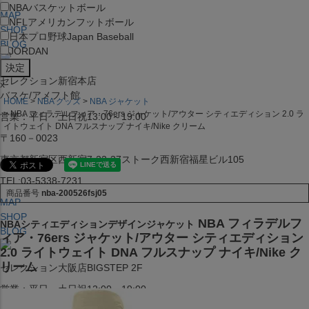
NBA
バスケットボール
MAP
NFL
アメリカンフットボール
SHOP
日本プロ野球
Japan Baseball
BLOG
JORDAN
セレクション新宿本店
x
バスケ/アメフト館
HOME
NBA グッズ
NBA ジャケット
NBA フィラデルフィア・76ers ジャケット/アウター シティエディション 2.0 ラ
営業：平日・土日祝13:00～19:00
イトウェイト DNA フルスナップ ナイキ/Nike クリーム
〒160－0023
東京都新宿区西新宿7-22-37ストーク西新宿福星ビル105
TEL:03-5338-7231
商品番号
nba-200526fsj05
MAP
SHOP
NBA フィラデルフ
NBAシティエディションデザインジャケット
BLOG
ィア・76ers ジャケット/アウター シティエディション
2.0 ライトウェイト DNA フルスナップ ナイキ/Nike ク
リーム
セレクション大阪店BIGSTEP 2F
営業：平日・土日祝12:00～19:00