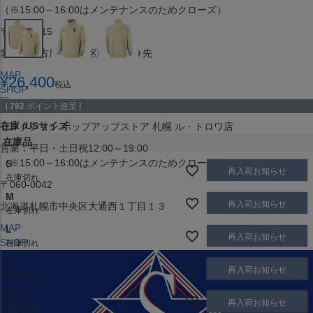
（※15:00～16:00はメンテナンスのためクローズ）
〒453-0015
愛知県名古屋市中村区椿町６−９先
MAP
¥
26,400
税込
SHOP
[
792
ポイント進呈 ]
在庫
USサイズ
セレクション ポップアップストア 札幌 ル・トロワ店
在庫品
営業：平日・土日祝12:00～19:00
（※15:00～16:00はメンテナンスのためクローズ）
S
再入荷お知らせ
在庫切れ
〒060-0042
M
再入荷お知らせ
北海道札幌市中央区大通西１丁目１３
在庫切れ
MAP
L
再入荷お知らせ
SHOP
在庫切れ
XL
再入荷お知らせ
在庫切れ
2XL
再入荷お知らせ
在庫切れ