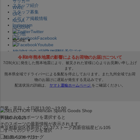
サッカー
スタッフ紹介
WWE
スタッフ募集
UFC
メディア掲載情報
NCAA
Instagram
NASCAR
Twitter
その他
Facebook
MORE ▼
Youtube
セレクション公式LINE@
12:00
までのご注文は
発送予定です。
在庫品は
1-3営業日内で発送
!! ※お取寄せ商品は対象外
×
セレクション新宿本店
ベースボール館
営業：平日・土日祝13:00～19:00
興味のあるスポーツを選択すると
〒160－0023
そのスポーツの最新情報が表示されます。
東京都新宿区西新宿7-22-37ストーク西新宿福星ビル105
すべてのジャンルを選択
MLB
メジャーリーグ
TEL:03-5338-7231