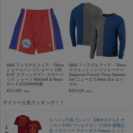
NBA フィラデルフィア・76ers
NBA フィラデルフィア・76ers
ショートパンツ/ショーツ 199
スウェットシャツ/トレーナー
6-97 スウィングマン スローバ
Diagonal French Terry Sweats
ック ショーツ Mitchell & Ness
hirt ニューエラ/New Era ロイ
ロード2203MN特集
ヤル
¥
22,000
¥
20,625
（税込）
（税込）
デイリー人気ランキング！！
スペイン代表 Tシャツ 【海外モデル】サ
ッカー FIFA ワールドカップ2026 優勝記
1
念 トロフィー アディダス/Adidas レッド