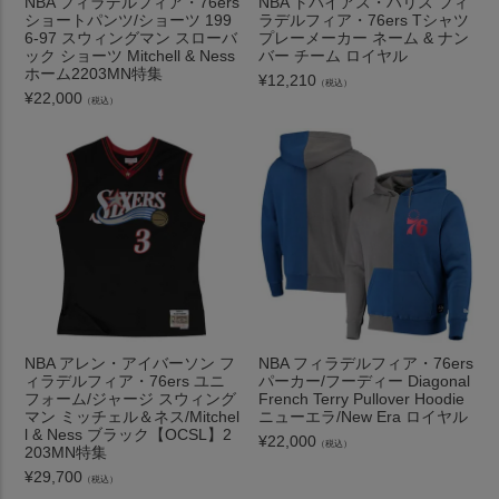
NBA フィラデルフィア・76ers
NBA トバイアス・ハリス フィ
ショートパンツ/ショーツ 199
ラデルフィア・76ers Tシャツ
6-97 スウィングマン スローバ
プレーメーカー ネーム & ナン
ック ショーツ Mitchell & Ness
バー チーム ロイヤル
ホーム2203MN特集
¥
12,210
（税込）
¥
22,000
（税込）
NBA アレン・アイバーソン フ
NBA フィラデルフィア・76ers
ィラデルフィア・76ers ユニ
パーカー/フーディー Diagonal
フォーム/ジャージ スウィング
French Terry Pullover Hoodie
マン ミッチェル＆ネス/Mitchel
ニューエラ/New Era ロイヤル
l & Ness ブラック【OCSL】2
¥
22,000
（税込）
203MN特集
¥
29,700
（税込）