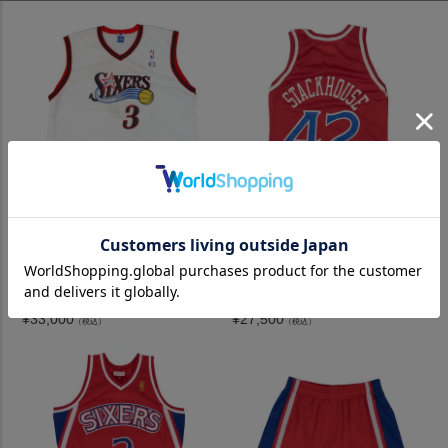
NBA アレン・アイバーソン フ
NBA ジェリー・スタックハウ
ィラデルフィア・76ers ユニ
ス フィラデルフィア・76ers
フォーム/ジャージ レプリカ
ユニフォーム/ジャージ (DS) R
チャンピオン/Champion ホー
eplica Jersey チャンピオン/Ch
ム
ampion ロード
¥
33,000
¥
27,500
（税込）
（税込）