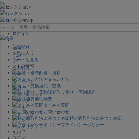
×
アカウント
ログイン
新規登録
MLB
お気に入り
NBA
カートを見る
NFL
ストア情報
プロ野球
配送・送料
WBC
お支払い方法
侍ジャパン
返品・交換
福袋
取り寄せ・予約販売
お買い得パック
会社概要
プレミア
よくある質問
セール
お問い合わせ
ジョーダン
特定商取引法に基づく表記
バッシュ
プライバシーポリシー
バスケブランド
その他
NHL
ブログ