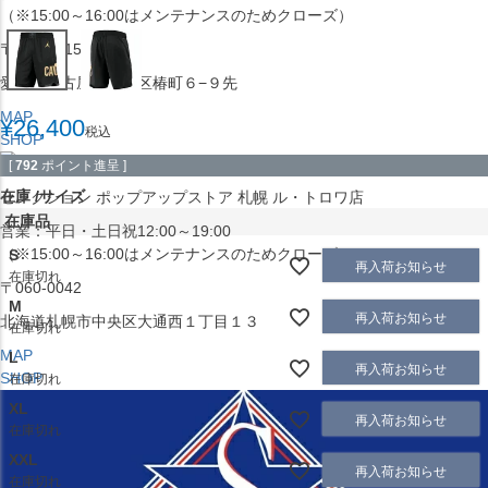
（※15:00～16:00はメンテナンスのためクローズ）
〒453-0015
愛知県名古屋市中村区椿町６−９先
MAP
¥
26,400
税込
SHOP
[
792
ポイント進呈 ]
在庫
サイズ
セレクション ポップアップストア 札幌 ル・トロワ店
在庫品
営業：平日・土日祝12:00～19:00
（※15:00～16:00はメンテナンスのためクローズ）
S
再入荷お知らせ
在庫切れ
〒060-0042
M
再入荷お知らせ
北海道札幌市中央区大通西１丁目１３
在庫切れ
MAP
L
再入荷お知らせ
SHOP
在庫切れ
XL
再入荷お知らせ
在庫切れ
XXL
再入荷お知らせ
在庫切れ