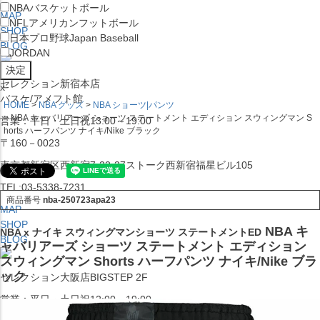
NBA
バスケットボール
MAP
NFL
アメリカンフットボール
SHOP
日本プロ野球
Japan Baseball
BLOG
JORDAN
セレクション新宿本店
x
バスケ/アメフト館
HOME
NBA グッズ
NBA ショーツ|パンツ
NBA キャバリアーズ ショーツ ステートメント エディション スウィングマン S
営業：平日・土日祝13:00～19:00
horts ハーフパンツ ナイキ/Nike ブラック
〒160－0023
東京都新宿区西新宿7-22-37ストーク西新宿福星ビル105
TEL:03-5338-7231
商品番号
nba-250723apa23
MAP
SHOP
NBA キ
NBA x ナイキ スウィングマンショーツ ステートメントED
BLOG
ャバリアーズ ショーツ ステートメント エディション
スウィングマン Shorts ハーフパンツ ナイキ/Nike ブラ
ック
セレクション大阪店BIGSTEP 2F
営業：平日・土日祝12:00～19:00