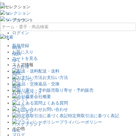
×
アカウント
ログイン
新規登録
MLB
お気に入り
NBA
カートを見る
NFL
ストア情報
プロ野球
配送・送料
WBC
お支払い方法
侍ジャパン
返品・交換
福袋
取り寄せ・予約販売
お買い得パック
会社概要
プレミア
よくある質問
セール
お問い合わせ
ジョーダン
特定商取引法に基づく表記
バッシュ
プライバシーポリシー
バスケブランド
その他
NHL
ブログ