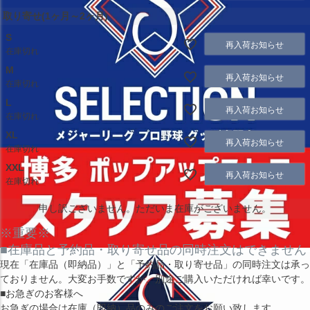
取り寄せ(1ヶ月～2ヶ月)
S
再入荷お知らせ
在庫切れ
M
再入荷お知らせ
在庫切れ
L
再入荷お知らせ
在庫切れ
XL
再入荷お知らせ
在庫切れ
XXL
再入荷お知らせ
在庫切れ
申し訳ございません。ただいま在庫がございません。
※重要※
■在庫品と予約品・取り寄せ品の同時注文はできません
現在
「在庫品（即納品）」
と
「予約品・取り寄せ品」
の同時注文は承っ
ておりません。大変お手数ですが、別途ご購入いただければ幸いです。
■お急ぎのお客様へ
お急ぎの場合は
在庫（即納）品
のみのご注文をお願い致します。