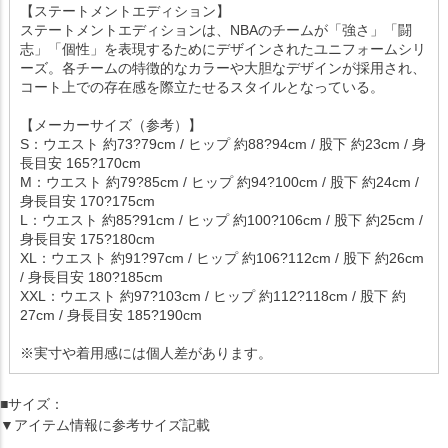
【ステートメントエディション】
ステートメントエディションは、NBAのチームが「強さ」「闘
志」「個性」を表現するためにデザインされたユニフォームシリ
ーズ。各チームの特徴的なカラーや大胆なデザインが採用され、
コート上での存在感を際立たせるスタイルとなっている。
【メーカーサイズ（参考）】
S：ウエスト 約73?79cm / ヒップ 約88?94cm / 股下 約23cm / 身
長目安 165?170cm
M：ウエスト 約79?85cm / ヒップ 約94?100cm / 股下 約24cm /
身長目安 170?175cm
L：ウエスト 約85?91cm / ヒップ 約100?106cm / 股下 約25cm /
身長目安 175?180cm
XL：ウエスト 約91?97cm / ヒップ 約106?112cm / 股下 約26cm
/ 身長目安 180?185cm
XXL：ウエスト 約97?103cm / ヒップ 約112?118cm / 股下 約
27cm / 身長目安 185?190cm
※実寸や着用感には個人差があります。
■サイズ：
▼アイテム情報に参考サイズ記載