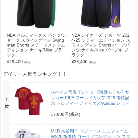
NBA セルティックス パンツ/シ
NBA レイカーズ ショーツ 202
ョーツ スウィングマン Swing
4-25 シティーエディション ス
man Shorts ステートメントエ
ウィングマン Shorts ハーフパ
ディション ナイキ/Nike ブラ
ンツ ナイキ/Nike パープル ブ
ック
ラック
¥
26,400
¥
26,400
（税込）
（税込）
デイリー人気ランキング！！
スペイン代表 Tシャツ 【海外モデル】サ
ッカー FIFA ワールドカップ2026 優勝記
1
念 トロフィー アディダス/Adidas レッド
位
17,600円
(税込)
MLB 大谷翔平 ドジャース ユニフォーム
WS2025優勝 ゴールドコレクション スタ