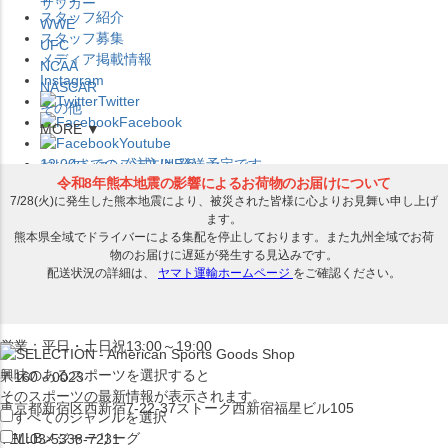
サッカー
スタッフ紹介
WWE
スタッフ募集
UFC
メディア掲載情報
NCAA
Instagram
NASCAR
Twitter
その他
Facebook
MORE ▼
Youtube
セレクション公式LINE@
12:00
までのご注文は
発送予定です。
在庫品は
1-3営業日内で発送
!! ※お取寄せ商品は対象外
×
セレクション新宿本店
ベースボール館
営業：平日・土日祝13:00～19:00
興味のあるスポーツを選択すると
〒160－0023
そのスポーツの最新情報が表示されます。
東京都新宿区西新宿7-22-37ストーク西新宿福星ビル105
すべてのジャンルを選択
MLB
メジャーリーグ
TEL:03-5338-7231