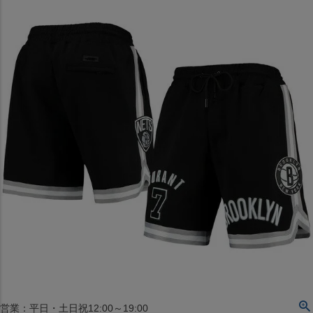
〒542-008
大阪府大阪市中央区西心斎橋1丁目6番14号
TEL:06-4708-3300
MAP
SHOP
BLOG
JR水道橋駅西口店
営業：土・日・祝日のみ 12:00-18:00
〒101-0061
東京都千代田区神田三崎町２丁目２２−１ 1F
MAP
SHOP
セレクション名古屋エスカ地下街店
営業：平日・土日祝12:00～19:00