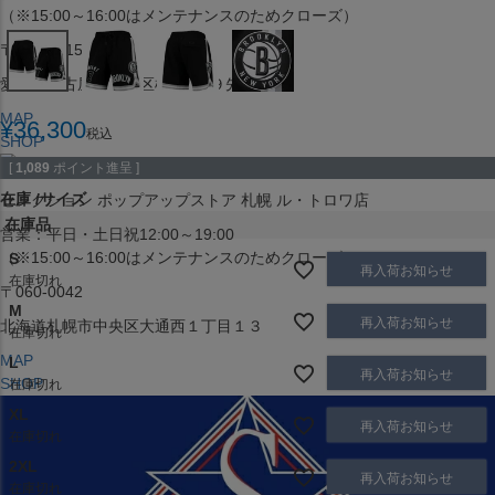
（※15:00～16:00はメンテナンスのためクローズ）
〒453-0015
愛知県名古屋市中村区椿町６−９先
MAP
¥
36,300
税込
SHOP
[
1,089
ポイント進呈 ]
在庫
サイズ
セレクション ポップアップストア 札幌 ル・トロワ店
在庫品
営業：平日・土日祝12:00～19:00
（※15:00～16:00はメンテナンスのためクローズ）
S
再入荷お知らせ
在庫切れ
〒060-0042
M
再入荷お知らせ
北海道札幌市中央区大通西１丁目１３
在庫切れ
MAP
L
再入荷お知らせ
SHOP
在庫切れ
XL
再入荷お知らせ
在庫切れ
2XL
再入荷お知らせ
在庫切れ