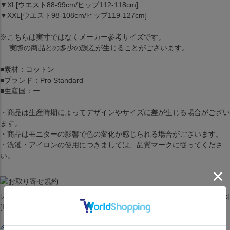
▼XL[ウエスト88-99cm/ヒップ112-118cm]
▼XXL[ウエスト98-108cm/ヒップ119-127cm]
※こちらは実寸ではなくメーカー参考サイズです。
実際の商品との多少の誤差が生じることがございます。
■素材：コットン
■ブランド：Pro Standard
■生産国：ー
・商品は生産時期によってデザインやサイズに差が生じる場合がござい
ます。
・商品はモニターの影響で色の変化が感じられる場合がございます。
・洗濯・アイロンの使用につきましては、品質マークに従ってくださ
い。
[ハーフパンツ][ショーツ][ボトムス][Team Player Shorts][Brooklyn Nets]
[Kevin Durant #7][Black][バスケットボール][NKN]
レビューを書く