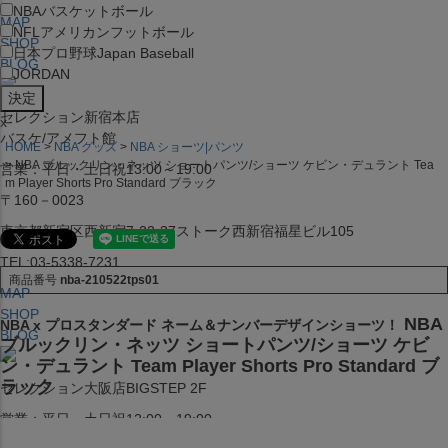
NBA
バスケットボール
MAP
NFL
アメリカンフットボール
SHOP
日本プロ野球
Japan Baseball
BLOG
JORDAN
セレクション新宿本店
x
バスケ/アメフト館
HOME
NBA グッズ
NBA ショーツ|パンツ
NBA ブルックリン・ネッツ ショートパンツ/ショーツ ケビン・デュラント Tea
営業：平日・土日祝13:00～19:00
m Player Shorts Pro Standard ブラック
〒160－0023
東京都新宿区西新宿7-22-37ストーク西新宿福星ビル105
TEL:03-5338-7231
商品番号
nba-210522tps01
MAP
SHOP
NBA
NBA x プロスタンダード ネーム＆ナンバーデザインショーツ！
BLOG
ブルックリン・ネッツ ショートパンツ/ショーツ ケビ
ン・デュラント Team Player Shorts Pro Standard ブ
ラック
セレクション大阪店BIGSTEP 2F
営業：平日・土日祝12:00～19:00