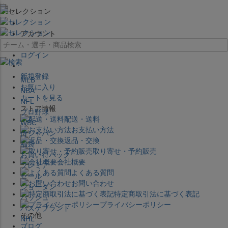
×
アカウント
ログイン
新規登録
MLB
お気に入り
NBA
カートを見る
NFL
ストア情報
プロ野球
配送・送料
WBC
お支払い方法
侍ジャパン
返品・交換
福袋
取り寄せ・予約販売
お買い得パック
会社概要
プレミア
よくある質問
セール
お問い合わせ
ジョーダン
特定商取引法に基づく表記
バッシュ
プライバシーポリシー
バスケブランド
その他
NHL
ブログ