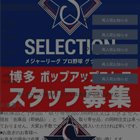
取り寄せ(1ヶ月～2ヶ月)
S
再入荷お知らせ
在庫切れ
M
再入荷お知らせ
在庫切れ
L
再入荷お知らせ
在庫切れ
XL
再入荷お知らせ
在庫切れ
2XL
再入荷お知らせ
在庫切れ
申し訳ございません。ただいま在庫がございません。
※重要※
■在庫品と予約品・取り寄せ品の同時注文はできません
現在
「在庫品（即納品）」
と
「予約品・取り寄せ品」
の同時注文は承っ
ておりません。大変お手数ですが、別途ご購入いただければ幸いです。
■お急ぎのお客様へ
お急ぎの場合は
在庫（即納）品
のみのご注文をお願い致します。