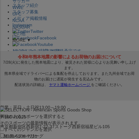
サッカー
スタッフ紹介
WWE
スタッフ募集
UFC
メディア掲載情報
NCAA
Instagram
NASCAR
Twitter
その他
Facebook
MORE ▼
Youtube
セレクション公式LINE@
12:00
までのご注文は
発送予定です。
在庫品は
1-3営業日内で発送
!! ※お取寄せ商品は対象外
×
セレクション新宿本店
ベースボール館
営業：平日・土日祝13:00～19:00
興味のあるスポーツを選択すると
〒160－0023
そのスポーツの最新情報が表示されます。
東京都新宿区西新宿7-22-37ストーク西新宿福星ビル105
すべてのジャンルを選択
MLB
メジャーリーグ
TEL:03-5338-7231