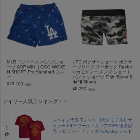
MLB ドジャース パンツ/ショ
UFC ボクサーショーツ ボクサ
ーツ AOP MINI LOGO WOVE
ーブリーフ リーボック Reebo
N SHORT Pro Standard ブル
k カモグレー メンズ ショート
ー
パンツ ショーツ Fight Boxer B
rief ii Shorts
¥
23,100
（税込）
¥
8,250
（税込）
デイリー人気ランキング！！
スペイン代表 Tシャツ 【海外モデル】サ
ッカー FIFA ワールドカップ2026 優勝記
1
念 トロフィー アディダス/Adidas レッド
位