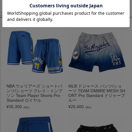
この商品を見たお客様はこちらも見ています！
NBA ウォリアーズ ショートパ
MLB ドジャース パンツ/ショ
ンツ/ショーツ クレイ・トンプ
ーツ TEAM OMBRE MESH SH
ソン Team Player Shorts Pro
ORT Pro Standard ドジャーブ
Standard ロイヤル
ルー
¥
36,300
¥
26,400
（税込）
（税込）