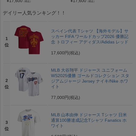
¥
17,600
¥
17,600
（税込）
（税込）
デイリー人気ランキング！！
スペイン代表 Tシャツ 【海外モデル】サ
ッカー FIFA ワールドカップ2026 優勝記
1
念 トロフィー アディダス/Adidas レッド
位
17,600円
(税込)
MLB 大谷翔平 ドジャース ユニフォーム
WS2025優勝 ゴールドコレクション スタ
2
ジアムジャージ Jersey ナイキ/Nike ホワ
イト
位
77,000円
(税込)
MLB 山本由伸 ドジャース Tシャツ 日米
通算100勝達成記念Tシャツ Fanatics ホ
3
ワイト
位