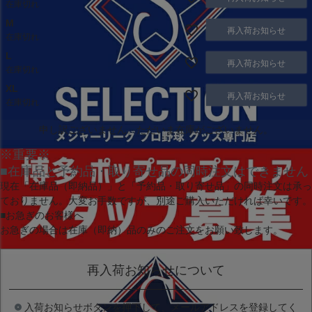
在庫切れ
M
再入荷お知らせ
在庫切れ
L
再入荷お知らせ
在庫切れ
XL
再入荷お知らせ
在庫切れ
申し訳ございません。ただいま在庫がございません。
※重要※
■在庫品と予約品・取り寄せ品の同時注文はできません
現在
「在庫品（即納品）」
と
「予約品・取り寄せ品」
の同時注文は承っ
ておりません。大変お手数ですが、別途ご購入いただければ幸いです。
■お急ぎのお客様へ
お急ぎの場合は
在庫（即納）品
のみのご注文をお願い致します。
再入荷お知らせについて
入荷お知らせボタンを押下して、メールアドレスを登録してく