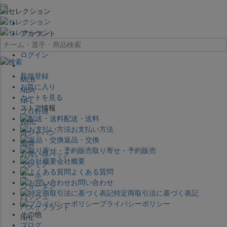
×
アカウント
ログイン
新規登録
MLB
お気に入り
NBA
カートを見る
NFL
ストア情報
プロ野球
配送・送料
WBC
お支払い方法
侍ジャパン
返品・交換
福袋
取り寄せ・予約販売
お買い得パック
会社概要
プレミア
よくある質問
セール
お問い合わせ
ジョーダン
特定商取引法に基づく表記
バッシュ
プライバシーポリシー
バスケブランド
その他
NHL
ブログ