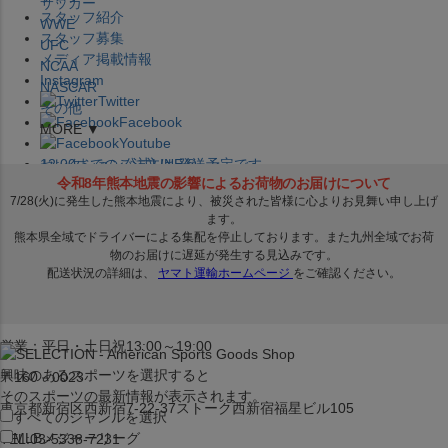
サッカー
スタッフ紹介
WWE
スタッフ募集
UFC
メディア掲載情報
NCAA
Instagram
NASCAR
Twitter
その他
Facebook
MORE ▼
Youtube
セレクション公式LINE@
12:00
までのご注文は
発送予定です。
在庫品は
1-3営業日内で発送
!! ※お取寄せ商品は対象外
×
セレクション新宿本店
ベースボール館
営業：平日・土日祝13:00～19:00
興味のあるスポーツを選択すると
〒160－0023
そのスポーツの最新情報が表示されます。
東京都新宿区西新宿7-22-37ストーク西新宿福星ビル105
すべてのジャンルを選択
MLB
メジャーリーグ
TEL:03-5338-7231