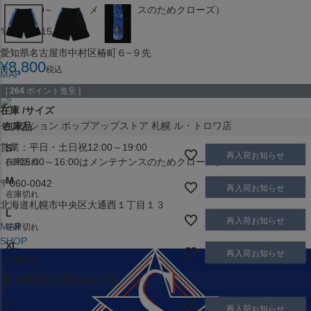
（※15:00～16:00はメンテナンスのためクローズ）
〒453-0015
愛知県名古屋市中村区椿町６−９先
¥
8,800
税込
MAP
SHOP
[
264
ポイント進呈 ]
在庫
サイズ
セレクション ポップアップストア 札幌 ル・トロワ店
在庫品
営業：平日・土日祝12:00～19:00
S
再入荷お知らせ
（※15:00～16:00はメンテナンスのためクローズ）
在庫切れ
M
〒060-0042
再入荷お知らせ
在庫切れ
北海道札幌市中央区大通西１丁目１３
L
再入荷お知らせ
MAP
在庫切れ
SHOP
XL
再入荷お知らせ
在庫切れ
取り寄せ(1ヶ月から2ヶ月)
S
再入荷お知らせ