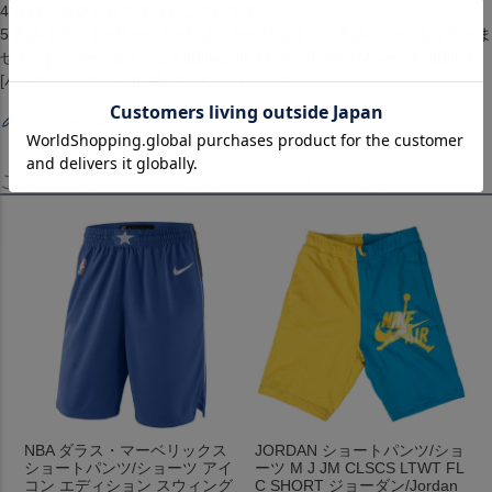
4.仕様が変更される場合もございます。
5.配送までに1ヶ月から2ヶ月ほどかかります。（配送日の指定はできま
せん）[ショーツ][ボトムス][Blueprint Shorts][Dallas Mavericks][Black]
[バスケットボール][DAL/マーヴェリックス]
レビューを書く
この商品を見たお客様はこちらも見ています！
NBA ダラス・マーベリックス
JORDAN ショートパンツ/ショ
ショートパンツ/ショーツ アイ
ーツ M J JM CLSCS LTWT FL
コン エディション スウィング
C SHORT ジョーダン/Jordan