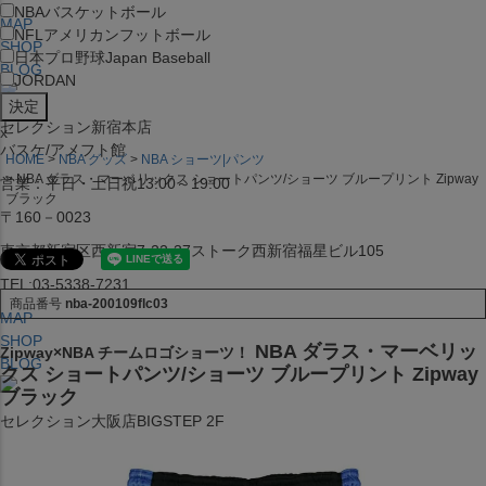
NBA
バスケットボール
MAP
NFL
アメリカンフットボール
SHOP
日本プロ野球
Japan Baseball
BLOG
JORDAN
セレクション新宿本店
x
バスケ/アメフト館
HOME
NBA グッズ
NBA ショーツ|パンツ
NBA ダラス・マーベリックス ショートパンツ/ショーツ ブループリント Zipway
営業：平日・土日祝13:00～19:00
ブラック
〒160－0023
東京都新宿区西新宿7-22-37ストーク西新宿福星ビル105
TEL:03-5338-7231
商品番号
nba-200109flc03
MAP
SHOP
NBA ダラス・マーベリッ
Zipway×NBA チームロゴショーツ！
BLOG
クス ショートパンツ/ショーツ ブループリント Zipway
ブラック
セレクション大阪店BIGSTEP 2F
営業：平日・土日祝12:00～19:00