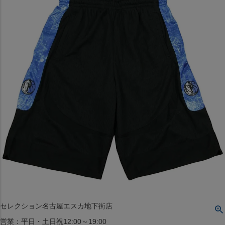
〒542-008
大阪府大阪市中央区西心斎橋1丁目6番14号
TEL:06-4708-3300
MAP
SHOP
BLOG
JR水道橋駅西口店
営業：土・日・祝日のみ 12:00-18:00
〒101-0061
東京都千代田区神田三崎町２丁目２２−１ 1F
MAP
SHOP
セレクション名古屋エスカ地下街店
営業：平日・土日祝12:00～19:00