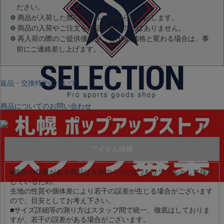
ださい。
商品が入荷した際にメールでお知らせいたします。
商品の入荷やご注文を確定するものではありません。
再入荷の際のご提供価格が、当HPの価格と変わる場合は、事
前にご連絡差し上げます。
返品・交換特約について
商品についてのお問い合わせ
アイテム情報
■複数の在庫がある商品は在庫のうちの1つをサンプルとして採寸
しているため、
生地の性質や個体差により若干の誤差が生じる場合がございます
ので、目安としてお考え下さい。
■サイズ詳細等の測り方はスタッフ間で統一、徹底はしておりま
すが、若干の誤差がある場合がございます。