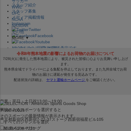
サッカー
スタッフ紹介
WWE
スタッフ募集
UFC
メディア掲載情報
NCAA
Instagram
NASCAR
Twitter
その他
Facebook
MORE ▼
Youtube
セレクション公式LINE@
12:00
までのご注文は
発送予定です。
在庫品は
1-3営業日内で発送
!! ※お取寄せ商品は対象外
×
セレクション新宿本店
ベースボール館
営業：平日・土日祝13:00～19:00
興味のあるスポーツを選択すると
〒160－0023
そのスポーツの最新情報が表示されます。
東京都新宿区西新宿7-22-37ストーク西新宿福星ビル105
すべてのジャンルを選択
MLB
メジャーリーグ
TEL:03-5338-7231