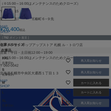
（※15:00～16:00はメンテナンスのためクローズ）
〒453-0015
愛知県名古屋市中村区椿町６−９先
MAP
¥
26,400
税込
SHOP
[
792
ポイント進呈 ]
在庫
USサイズ
セレクション ポップアップストア 札幌 ル・トロワ店
在庫品
営業：平日・土日祝12:00～19:00
（※15:00～16:00はメンテナンスのためクローズ）
XXL
再入荷お知らせ
在庫切れ
〒060-0042
S
再入荷お知らせ
北海道札幌市中央区大通西１丁目１３
在庫切れ
MAP
M
カートに入れる
SHOP
L
カートに入れる
XL
再入荷お知らせ
在庫切れ