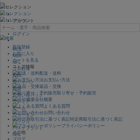
×
アカウント
ログイン
新規登録
MLB
お気に入り
NBA
カートを見る
NFL
ストア情報
プロ野球
配送・送料
WBC
お支払い方法
侍ジャパン
返品・交換
福袋
取り寄せ・予約販売
お買い得パック
会社概要
プレミア
よくある質問
セール
お問い合わせ
ジョーダン
特定商取引法に基づく表記
バッシュ
プライバシーポリシー
バスケブランド
その他
NHL
ブログ