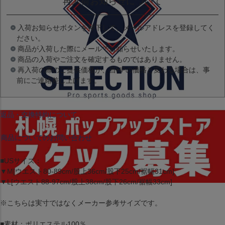
再入荷お知らせについて
入荷お知らせボタンを押下して、メールアドレスを登録してく
ださい。
商品が入荷した際にメールでお知らせいたします。
商品の入荷やご注文を確定するものではありません。
再入荷の際のご提供価格が、当HPの価格と変わる場合は、事
前にご連絡差し上げます。
返品・交換特約について
商品についてのお問い合わせ
■USサイズ：
▼M[ウエスト80-89cm/股上36cm/股下25cm/裾幅31cm]
▼L[ウエスト88-97cm/股上38cm/股下26cm/裾幅33cm]
※こちらは実寸ではなくメーカー参考サイズです。
■素材：ポリエステル100％