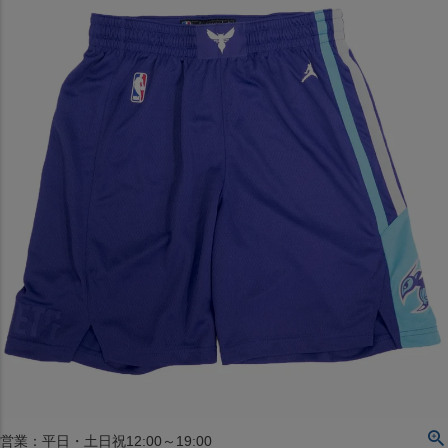
〒542-008
大阪府大阪市中央区西心斎橋1丁目6番14号
TEL:06-4708-3300
MAP
SHOP
BLOG
JR水道橋駅西口店
営業：土・日・祝日のみ 12:00-18:00
〒101-0061
東京都千代田区神田三崎町２丁目２２−１ 1F
MAP
SHOP
セレクション名古屋エスカ地下街店
営業：平日・土日祝12:00～19:00