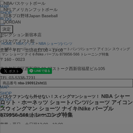
NBA
バスケットボール
MAP
NFL
アメリカンフットボール
SHOP
日本プロ野球
Japan Baseball
BLOG
JORDAN
セレクション新宿本店
x
バスケ/アメフト館
HOME
NBA グッズ
NBA ショーツ|パンツ
NBA シャーロット・ホーネッツ ショートパンツ/ショーツ アイコン スウィング
営業：平日・土日祝13:00～19:00
マン ショーツ ナイキ/Nike パープル 879956-566 トレーニング特集
〒160－0023
東京都新宿区西新宿7-22-37ストーク西新宿福星ビル105
TEL:03-5338-7231
商品番号
nba-190912sht11
MAP
SHOP
NBA シャー
バスケファンなら外せない！スィングマンショーツ！
BLOG
ロット・ホーネッツ ショートパンツ/ショーツ アイコン
スウィングマン ショーツ ナイキ/Nike パープル
879956-566 トレーニング特集
セレクション大阪店BIGSTEP 2F
営業：平日・土日祝12:00～19:00