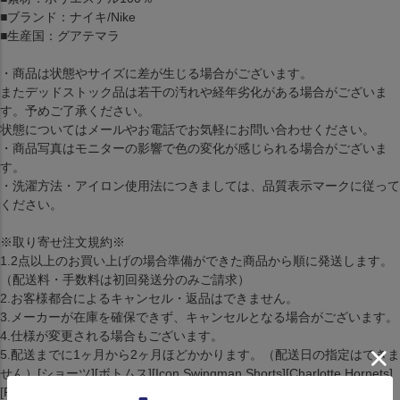
■ブランド：ナイキ/Nike
■生産国：グアテマラ
・商品は状態やサイズに差が生じる場合がございます。
またデッドストック品は若干の汚れや経年劣化がある場合がございま
す。予めご了承ください。
状態についてはメールやお電話でお気軽にお問い合わせください。
・商品写真はモニターの影響で色の変化が感じられる場合がございま
す。
・洗濯方法・アイロン使用法につきましては、品質表示マークに従って
ください。
※取り寄せ注文規約※
1.2点以上のお買い上げの場合準備ができた商品から順に発送します。
（配送料・手数料は初回発送分のみご請求）
2.お客様都合によるキャンセル・返品はできません。
3.メーカーが在庫を確保できず、キャンセルとなる場合がございます。
4.仕様が変更される場合もございます。
5.配送までに1ヶ月から2ヶ月ほどかかります。（配送日の指定はできま
せん）[ショーツ][ボトムス][Icon Swingman Shorts][Charlotte Hornets]
[Purple][バスケットボール][CHA]