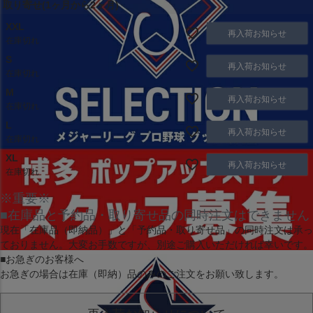
取り寄せ(1ヶ月から2ヶ月)
XXL
再入荷お知らせ
在庫切れ
S
再入荷お知らせ
在庫切れ
M
再入荷お知らせ
在庫切れ
L
再入荷お知らせ
在庫切れ
XL
再入荷お知らせ
在庫切れ
※重要※
■在庫品と予約品・取り寄せ品の同時注文はできません
現在
「在庫品（即納品）」
と
「予約品・取り寄せ品」
の同時注文は承っ
ておりません。大変お手数ですが、別途ご購入いただければ幸いです。
■お急ぎのお客様へ
お急ぎの場合は
在庫（即納）品
のみのご注文をお願い致します。