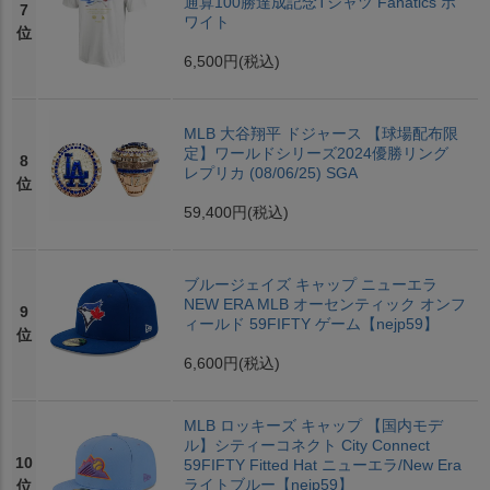
通算100勝達成記念Tシャツ Fanatics ホ
7
ワイト
位
6,500円
(税込)
MLB 大谷翔平 ドジャース 【球場配布限
定】ワールドシリーズ2024優勝リング
8
レプリカ (08/06/25) SGA
位
59,400円
(税込)
ブルージェイズ キャップ ニューエラ
NEW ERA MLB オーセンティック オンフ
9
ィールド 59FIFTY ゲーム【nejp59】
位
6,600円
(税込)
MLB ロッキーズ キャップ 【国内モデ
ル】シティーコネクト City Connect
10
59FIFTY Fitted Hat ニューエラ/New Era
ライトブルー【nejp59】
位