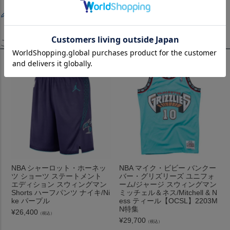
レビューを書く
この商品を見たお客様はこちらも見ています！
NBA シャーロット・ホーネッ
NBA マイク・ビビー バンクー
ツ ショーツ ステートメント
バー・グリズリーズ ユニフォ
エディション スウィングマン
ーム/ジャージ スウィングマン
Shorts ハーフパンツ ナイキ/Ni
ミッチェル＆ネス/Mitchell & N
ke パープル
ess ティール【OCSL】2203M
N特集
¥
26,400
（税込）
¥
29,700
（税込）