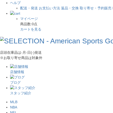
ヘルプ
配送・発送
お支払い方法
返品・交換
取り寄せ・予約販売
マイページ
商品数:
0
点
カートを見る
店頭在庫品は
-月-日(-)
発送
※お取り寄せ商品は対象外
店舗情報
ブログ
スタッフ紹介
MLB
NBA
NFL