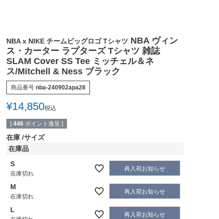
NBA ヴィン
NBA x NIKE チームビッグロゴ Tシャツ
ス・カーター ラプターズ Tシャツ 雑誌
SLAM Cover SS Tee ミッチェル＆ネ
ス/Mitchell & Ness ブラック
商品番号
nba-240902apa28
¥
14,850
税込
[
446
ポイント進呈 ]
在庫
サイズ
在庫品
S
再入荷お知らせ
在庫切れ
M
再入荷お知らせ
在庫切れ
L
再入荷お知らせ