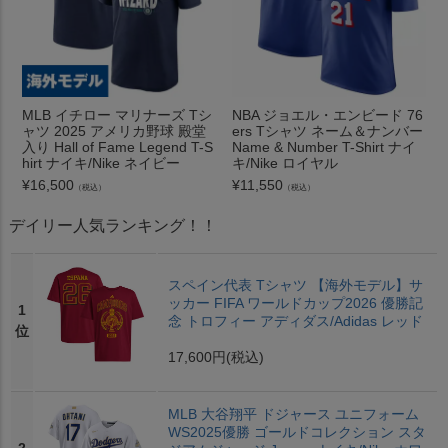
MLB イチロー マリナーズ Tシ
NBA ジョエル・エンビード 76
ャツ 2025 アメリカ野球 殿堂
ers Tシャツ ネーム＆ナンバー
入り Hall of Fame Legend T-S
Name & Number T-Shirt ナイ
hirt ナイキ/Nike ネイビー
キ/Nike ロイヤル
¥
16,500
¥
11,550
（税込）
（税込）
デイリー人気ランキング！！
スペイン代表 Tシャツ 【海外モデル】サ
ッカー FIFA ワールドカップ2026 優勝記
1
念 トロフィー アディダス/Adidas レッド
位
17,600円
(税込)
MLB 大谷翔平 ドジャース ユニフォーム
WS2025優勝 ゴールドコレクション スタ