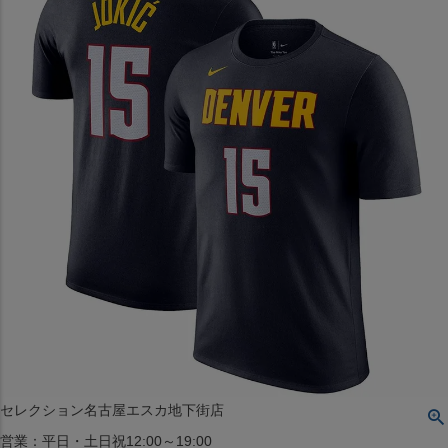
〒542-008
大阪府大阪市中央区西心斎橋1丁目6番14号
TEL:06-4708-3300
MAP
SHOP
BLOG
JR水道橋駅西口店
営業：土・日・祝日のみ 12:00-18:00
〒101-0061
東京都千代田区神田三崎町２丁目２２−１ 1F
MAP
SHOP
セレクション名古屋エスカ地下街店
営業：平日・土日祝12:00～19:00