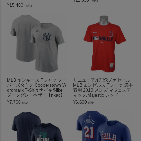
（税込）
¥
15,400
（税込）
MLB ヤンキース Tシャツ クー
リニューアル記念メガセール
パーズタウン Cooperstown W
MLB エンゼルス Tシャツ 選手
ordmark T-Shirt ナイキ/Nike
着用 2019 メンズ マジェステ
ダークグレーヘザー【nkac】
ィック/Majestic レッド
¥
7,700
¥
6,600
（税込）
（税込）