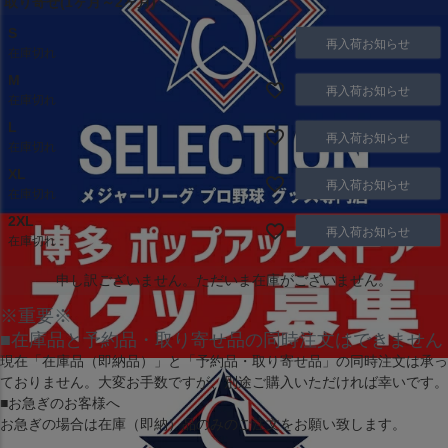
取り寄せ(1ヶ月～2ヶ月)
S
再入荷お知らせ
在庫切れ
M
再入荷お知らせ
在庫切れ
L
再入荷お知らせ
在庫切れ
XL
再入荷お知らせ
在庫切れ
2XL
再入荷お知らせ
在庫切れ
申し訳ございません。ただいま在庫がございません。
※重要※
■在庫品と予約品・取り寄せ品の同時注文はできません
現在
「在庫品（即納品）」
と
「予約品・取り寄せ品」
の同時注文は承っ
ておりません。大変お手数ですが、別途ご購入いただければ幸いです。
■お急ぎのお客様へ
お急ぎの場合は
在庫（即納）品
のみのご注文をお願い致します。