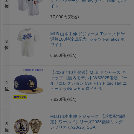
2
ジアムジャージ Jersey ナイキ/Nike ホワ
イト
位
77,000円
(税込)
MLB 山本由伸 ドジャース Tシャツ 日米
通算100勝達成記念Tシャツ Fanatics ホ
3
ワイト
位
6,500円
(税込)
【2026年10月発送】MLB ドジャース キ
ャップ 【国内モデル】WS2025優勝 ゴー
4
ルドコレクション 59FIFTY Fitted Hat ニ
ューエラ/New Era ロイヤル
位
7,920円
(税込)
MLB 山本由伸 ドジャース 【球場配布限
定】ワールドシリーズ2025優勝リング
5
レプリカ (7/28/26) SGA
位