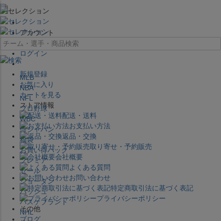
×
アカウント
ログイン
新規登録
MLB
お気に入り
NBA
カートを見る
NFL
ストア情報
プロ野球
配送・送料
WBC
お支払い方法
侍ジャパン
返品・交換
福袋
取り寄せ・予約販売
お買い得パック
会社概要
プレミア
よくある質問
セール
お問い合わせ
ジョーダン
特定商取引法に基づく表記
バッシュ
プライバシーポリシー
バスケブランド
その他
NHL
ブログ