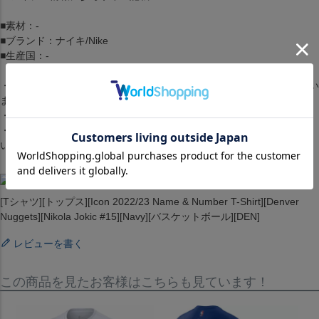
■素材：-
■ブランド：ナイキ/Nike
■生産国：-
・商品は生産時期によってデザインやサイズに差が生じる場合がござい
ます。
・商品はモニターの影響で色の変化が感じられる場合がございます。
・洗濯・アイロンの使用につきましては、品質マークに従ってくださ
い。
[Tシャツ][トップス][Icon 2022/23 Name & Number T-Shirt][Denver
Nuggets][Nikola Jokic #15][Navy][バスケットボール][DEN]
レビューを書く
この商品を見たお客様はこちらも見ています！