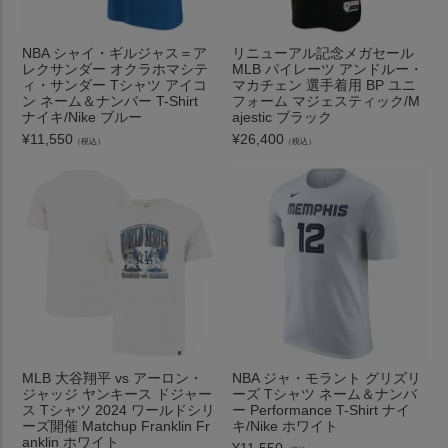
NBA シャイ・ギルジャス＝ア
リニューアル記念メガセール
レクサンダー オクラホマシテ
MLB パイレーツ アンドルー・
ィ・サンダー Tシャツ アイコ
マカチェン 選手着用 BP ユニ
ン ネーム＆ナンバー T-Shirt
フォーム マジェスティック/M
ナイキ/Nike ブルー
ajestic ブラック
¥
11,550
¥
26,400
（税込）
（税込）
MLB 大谷翔平 vs アーロン・
NBA ジャ・モラント グリズリ
ジャッジ ヤンキース ドジャー
ーズ Tシャツ ネーム＆ナンバ
ス Tシャツ 2024 ワールドシリ
ー Performance T-Shirt ナイ
ーズ開催 Matchup Franklin Fr
キ/Nike ホワイト
anklin ホワイト
¥
11,550