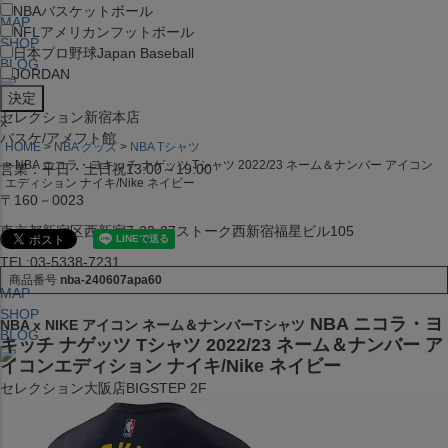
NBA
バスケットボール
MAP
NFL
アメリカンフットボール
SHOP
日本プロ野球
Japan Baseball
BLOG
JORDAN
セレクション新宿本店
x
バスケ/アメフト館
HOME
NBA グッズ
NBA Tシャツ
NBA ニコラ・ヨキッチ ナゲッツ Tシャツ 2022/23 ネーム＆ナンバー アイコン
営業：平日・土日祝13:00～19:00
エディション ナイキ/Nike ネイビー
〒160－0023
東京都新宿区西新宿7-22-37ストーク西新宿福星ビル105
TEL:03-5338-7231
商品番号
nba-240607apa60
MAP
SHOP
NBA ニコラ・ヨ
NBA x NIKE アイコン ネーム＆ナンバーTシャツ
BLOG
キッチ ナゲッツ Tシャツ 2022/23 ネーム＆ナンバー ア
イコンエディション ナイキ/Nike ネイビー
セレクション大阪店BIGSTEP 2F
営業：平日・土日祝12:00～19:00