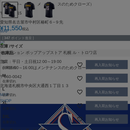
（※15:00～16:00はメンテナンスのためクローズ）
〒453-0015
愛知県名古屋市中村区椿町６−９先
¥
11,550
税込
MAP
SHOP
[
347
ポイント進呈 ]
在庫
サイズ
セレクション ポップアップストア 札幌 ル・トロワ店
在庫品
営業：平日・土日祝12:00～19:00
S
再入荷お知らせ
（※15:00～16:00はメンテナンスのためクローズ）
在庫切れ
M
〒060-0042
再入荷お知らせ
在庫切れ
北海道札幌市中央区大通西１丁目１３
L
再入荷お知らせ
MAP
在庫切れ
SHOP
XL
再入荷お知らせ
在庫切れ
2XL
再入荷お知らせ
在庫切れ