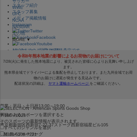
サッカー
スタッフ紹介
WWE
スタッフ募集
UFC
メディア掲載情報
NCAA
Instagram
NASCAR
Twitter
その他
Facebook
MORE ▼
Youtube
セレクション公式LINE@
12:00
までのご注文は
発送予定です。
在庫品は
1-3営業日内で発送
!! ※お取寄せ商品は対象外
×
セレクション新宿本店
ベースボール館
営業：平日・土日祝13:00～19:00
興味のあるスポーツを選択すると
〒160－0023
そのスポーツの最新情報が表示されます。
東京都新宿区西新宿7-22-37ストーク西新宿福星ビル105
すべてのジャンルを選択
MLB
メジャーリーグ
TEL:03-5338-7231