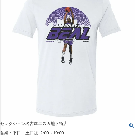
〒542-008
大阪府大阪市中央区西心斎橋1丁目6番14号
TEL:06-4708-3300
MAP
SHOP
BLOG
JR水道橋駅西口店
営業：土・日・祝日のみ 12:00-18:00
〒101-0061
東京都千代田区神田三崎町２丁目２２−１ 1F
MAP
SHOP
セレクション名古屋エスカ地下街店
営業：平日・土日祝12:00～19:00