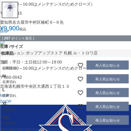
（※15:00～16:00はメンテナンスのためクローズ）
〒453-0015
愛知県名古屋市中村区椿町６−９先
¥
9,900
税込
MAP
SHOP
[
297
ポイント進呈 ]
在庫
サイズ
セレクション ポップアップストア 札幌 ル・トロワ店
在庫品
営業：平日・土日祝12:00～19:00
S
再入荷お知らせ
（※15:00～16:00はメンテナンスのためクローズ）
在庫切れ
M
〒060-0042
再入荷お知らせ
在庫切れ
北海道札幌市中央区大通西１丁目１３
L
再入荷お知らせ
MAP
在庫切れ
SHOP
XL
再入荷お知らせ
在庫切れ
XXL
再入荷お知らせ
在庫切れ