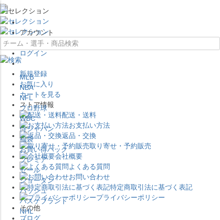
×
アカウント
ログイン
新規登録
MLB
お気に入り
NBA
カートを見る
NFL
ストア情報
プロ野球
配送・送料
WBC
お支払い方法
侍ジャパン
返品・交換
福袋
取り寄せ・予約販売
お買い得パック
会社概要
プレミア
よくある質問
セール
お問い合わせ
ジョーダン
特定商取引法に基づく表記
バッシュ
プライバシーポリシー
バスケブランド
その他
NHL
ブログ