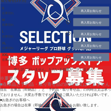
取り寄せ(3ヶ月)
S
再入荷お知らせ
在庫切れ
M
再入荷お知らせ
在庫切れ
L
再入荷お知らせ
在庫切れ
XL
再入荷お知らせ
在庫切れ
XXL
再入荷お知らせ
在庫切れ
申し訳ございません。ただいま在庫がございません。
※重要※
■在庫品と予約品・取り寄せ品の同時注文はできません
現在
「在庫品（即納品）」
と
「予約品・取り寄せ品」
の同時注文は承っ
ておりません。大変お手数ですが、別途ご購入いただければ幸いです。
■お急ぎのお客様へ
お急ぎの場合は
在庫（即納）品
のみのご注文をお願い致します。