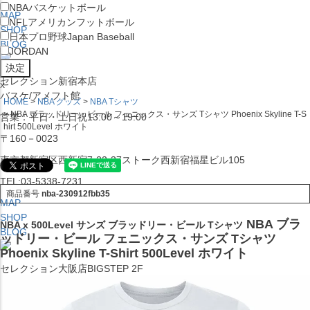
NBA
バスケットボール
MAP
NFL
アメリカンフットボール
SHOP
日本プロ野球
Japan Baseball
BLOG
JORDAN
セレクション新宿本店
x
バスケ/アメフト館
HOME
NBA グッズ
NBA Tシャツ
NBA ブラッドリー・ビール フェニックス・サンズ Tシャツ Phoenix Skyline T-S
営業：平日・土日祝13:00～19:00
hirt 500Level ホワイト
〒160－0023
東京都新宿区西新宿7-22-37ストーク西新宿福星ビル105
TEL:03-5338-7231
商品番号
nba-230912fbb35
MAP
SHOP
NBA ブラ
NBA x 500Level サンズ ブラッドリー・ビール Tシャツ
BLOG
ッドリー・ビール フェニックス・サンズ Tシャツ
Phoenix Skyline T-Shirt 500Level ホワイト
セレクション大阪店BIGSTEP 2F
営業：平日・土日祝12:00～19:00