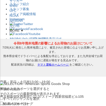
サッカー
スタッフ紹介
WWE
スタッフ募集
UFC
メディア掲載情報
NCAA
Instagram
NASCAR
Twitter
その他
Facebook
MORE ▼
Youtube
セレクション公式LINE@
12:00
までのご注文は
発送予定です。
在庫品は
1-3営業日内で発送
!! ※お取寄せ商品は対象外
×
セレクション新宿本店
ベースボール館
営業：平日・土日祝13:00～19:00
興味のあるスポーツを選択すると
〒160－0023
そのスポーツの最新情報が表示されます。
東京都新宿区西新宿7-22-37ストーク西新宿福星ビル105
すべてのジャンルを選択
MLB
メジャーリーグ
TEL:03-5338-7231