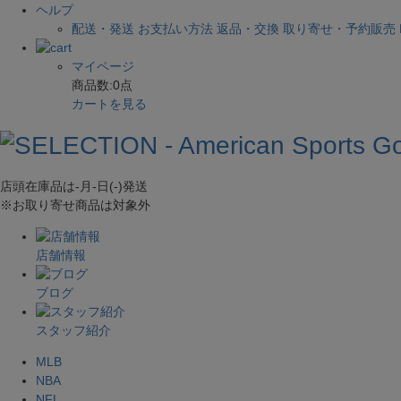
ヘルプ
配送・発送
お支払い方法
返品・交換
取り寄せ・予約販売
マイページ
商品数:
0
点
カートを見る
店頭在庫品は
-月-日(-)
発送
※お取り寄せ商品は対象外
店舗情報
ブログ
スタッフ紹介
MLB
NBA
NFL