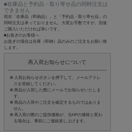
■在庫品と予約品・取り寄せ品の同時注文は
できません
現在
「在庫品（即納品）」
と
「予約品・取り寄せ品」
の
同時注文は承っておりません。大変お手数ですが、別途
ご購入いただければ幸いです。
■お急ぎのお客様へ
お急ぎの場合は
在庫（即納）品
のみのご注文をお願い致
します。
再入荷お知らせについて
入荷お知らせボタンを押下して、メールアドレ
スを登録してください。
商品が入荷した際にメールでお知らせいたしま
す。
商品の入荷やご注文を確定するものではありま
せん。
再入荷の際のご提供価格が、当HPの価格と変わ
る場合は、事前にご連絡差し上げます。