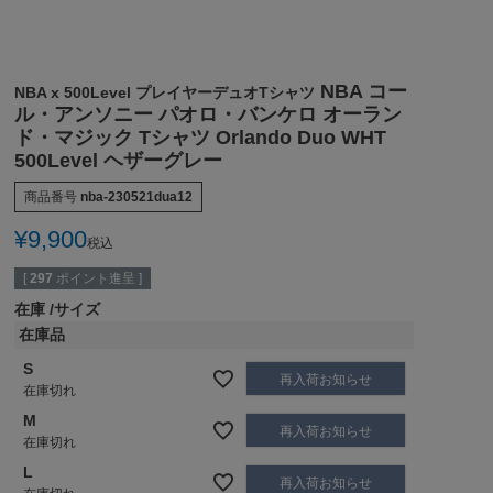
NBA コー
NBA x 500Level プレイヤーデュオTシャツ
ル・アンソニー パオロ・バンケロ オーラン
ド・マジック Tシャツ Orlando Duo WHT
500Level ヘザーグレー
商品番号
nba-230521dua12
¥
9,900
税込
[
297
ポイント進呈 ]
在庫
サイズ
在庫品
S
再入荷お知らせ
在庫切れ
M
再入荷お知らせ
在庫切れ
L
再入荷お知らせ