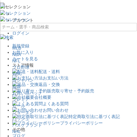
×
アカウント
ログイン
新規登録
MLB
お気に入り
NBA
カートを見る
NFL
ストア情報
プロ野球
配送・送料
WBC
お支払い方法
侍ジャパン
返品・交換
福袋
取り寄せ・予約販売
お買い得パック
会社概要
プレミア
よくある質問
セール
お問い合わせ
ジョーダン
特定商取引法に基づく表記
バッシュ
プライバシーポリシー
バスケブランド
その他
NHL
ブログ