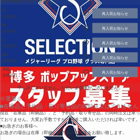
取り寄せ(1ヶ月～2ヶ月)
S
再入荷お知らせ
在庫切れ
M
再入荷お知らせ
在庫切れ
L
再入荷お知らせ
在庫切れ
XL
再入荷お知らせ
在庫切れ
XXL
再入荷お知らせ
在庫切れ
申し訳ございません。ただいま在庫がございません。
※重要※
■在庫品と予約品・取り寄せ品の同時注文はできません
現在
「在庫品（即納品）」
と
「予約品・取り寄せ品」
の同時注文は承っ
ておりません。大変お手数ですが、別途ご購入いただければ幸いです。
■お急ぎのお客様へ
お急ぎの場合は
在庫（即納）品
のみのご注文をお願い致します。