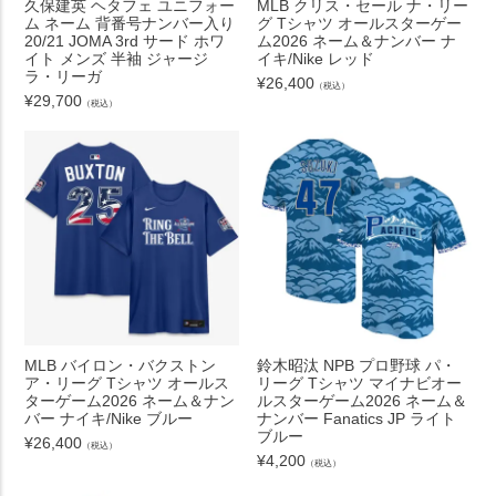
久保建英 ヘタフェ ユニフォー
MLB クリス・セール ナ・リー
ム ネーム 背番号ナンバー入り
グ Tシャツ オールスターゲー
20/21 JOMA 3rd サード ホワ
ム2026 ネーム＆ナンバー ナ
イト メンズ 半袖 ジャージ
イキ/Nike レッド
ラ・リーガ
¥
26,400
（税込）
¥
29,700
（税込）
MLB バイロン・バクストン
鈴木昭汰 NPB プロ野球 パ・
ア・リーグ Tシャツ オールス
リーグ Tシャツ マイナビオー
ターゲーム2026 ネーム＆ナン
ルスターゲーム2026 ネーム＆
バー ナイキ/Nike ブルー
ナンバー Fanatics JP ライト
ブルー
¥
26,400
（税込）
¥
4,200
（税込）