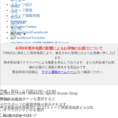
サッカー
スタッフ紹介
WWE
スタッフ募集
UFC
メディア掲載情報
NCAA
Instagram
NASCAR
Twitter
その他
Facebook
MORE ▼
Youtube
セレクション公式LINE@
12:00
までのご注文は
発送予定です。
在庫品は
1-3営業日内で発送
!! ※お取寄せ商品は対象外
×
セレクション新宿本店
ベースボール館
営業：平日・土日祝13:00～19:00
興味のあるスポーツを選択すると
〒160－0023
そのスポーツの最新情報が表示されます。
東京都新宿区西新宿7-22-37ストーク西新宿福星ビル105
すべてのジャンルを選択
MLB
メジャーリーグ
TEL:03-5338-7231