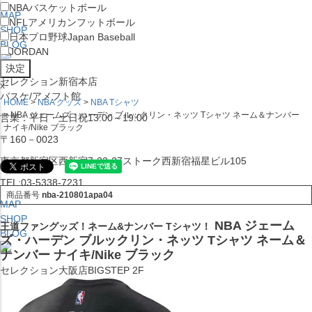
NBA
バスケットボール
MAP
NFL
アメリカンフットボール
SHOP
日本プロ野球
Japan Baseball
BLOG
JORDAN
セレクション新宿本店
x
バスケ/アメフト館
HOME
NBA グッズ
NBA Tシャツ
NBA ジェームズ・ハーデン ブルックリン・ネッツ Tシャツ ネーム＆ナンバー
営業：平日・土日祝13:00～19:00
ナイキ/Nike ブラック
〒160－0023
東京都新宿区西新宿7-22-37ストーク西新宿福星ビル105
TEL:03-5338-7231
商品番号
nba-210801apa04
MAP
SHOP
NBA ジェーム
王道ファングッズ！ネーム&ナンバー Tシャツ！
BLOG
ズ・ハーデン ブルックリン・ネッツ Tシャツ ネーム＆
ナンバー ナイキ/Nike ブラック
セレクション大阪店BIGSTEP 2F
営業：平日・土日祝12:00～19:00