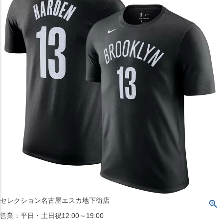
〒542-008
大阪府大阪市中央区西心斎橋1丁目6番14号
TEL:06-4708-3300
MAP
SHOP
BLOG
JR水道橋駅西口店
営業：土・日・祝日のみ 12:00-18:00
〒101-0061
東京都千代田区神田三崎町２丁目２２−１ 1F
MAP
SHOP
セレクション名古屋エスカ地下街店
営業：平日・土日祝12:00～19:00