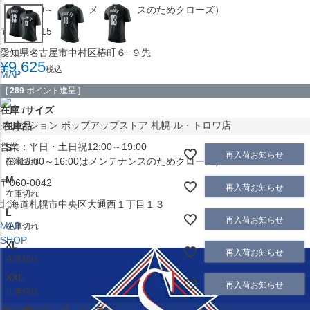
（※15:00～16:00はメンテナンスのためクローズ）
〒453-0015
愛知県名古屋市中村区椿町６−９先
¥
9,625
税込
MAP
SHOP
[
289
ポイント進呈 ]
在庫
サイズ
セレクション ポップアップストア 札幌 ル・トロワ店
在庫品
営業：平日・土日祝12:00～19:00
S
再入荷お知らせ
（※15:00～16:00はメンテナンスのためクローズ）
在庫切れ
M
〒060-0042
再入荷お知らせ
在庫切れ
北海道札幌市中央区大通西１丁目１３
L
再入荷お知らせ
MAP
在庫切れ
SHOP
XL
再入荷お知らせ
在庫切れ
XXL
再入荷お知らせ
在庫切れ