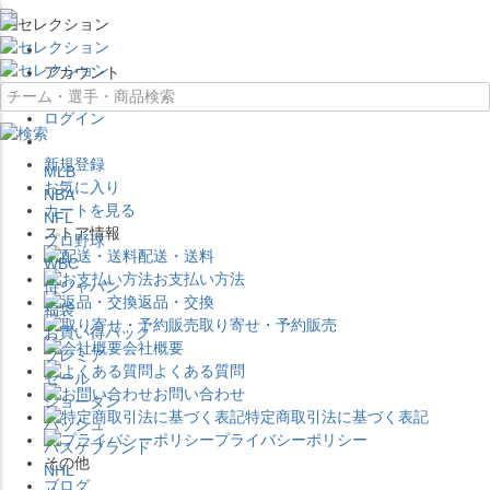
×
アカウント
ログイン
新規登録
MLB
お気に入り
NBA
カートを見る
NFL
ストア情報
プロ野球
配送・送料
WBC
お支払い方法
侍ジャパン
返品・交換
福袋
取り寄せ・予約販売
お買い得パック
会社概要
プレミア
よくある質問
セール
お問い合わせ
ジョーダン
特定商取引法に基づく表記
バッシュ
プライバシーポリシー
バスケブランド
その他
NHL
ブログ