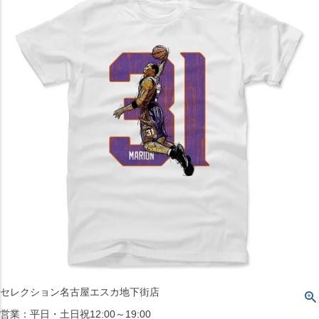
〒542-008
大阪府大阪市中央区西心斎橋1丁目6番14号
TEL:06-4708-3300
MAP
SHOP
BLOG
JR水道橋駅西口店
営業：土・日・祝日のみ 12:00-18:00
〒101-0061
東京都千代田区神田三崎町２丁目２２−１ 1F
MAP
SHOP
セレクション名古屋エスカ地下街店
営業：平日・土日祝12:00～19:00