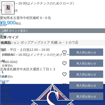
（※15:00～16:00はメンテナンスのためクローズ）
〒453-0015
愛知県名古屋市中村区椿町６−９先
¥
9,900
税込
MAP
SHOP
[
297
ポイント進呈 ]
在庫
サイズ
セレクション ポップアップストア 札幌 ル・トロワ店
在庫品
営業：平日・土日祝12:00～19:00
S
再入荷お知らせ
（※15:00～16:00はメンテナンスのためクローズ）
在庫切れ
M
〒060-0042
再入荷お知らせ
在庫切れ
北海道札幌市中央区大通西１丁目１３
L
再入荷お知らせ
MAP
在庫切れ
SHOP
XL
再入荷お知らせ
在庫切れ
XXL
再入荷お知らせ
在庫切れ