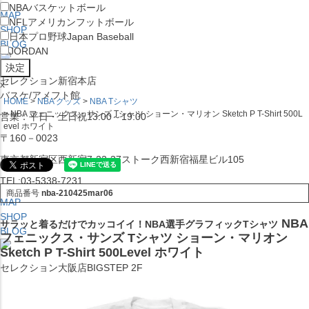
NBA
バスケットボール
MAP
NFL
アメリカンフットボール
SHOP
日本プロ野球
Japan Baseball
BLOG
JORDAN
セレクション新宿本店
x
バスケ/アメフト館
HOME
NBA グッズ
NBA Tシャツ
NBA フェニックス・サンズ Tシャツ ショーン・マリオン Sketch P T-Shirt 500L
営業：平日・土日祝13:00～19:00
evel ホワイト
〒160－0023
東京都新宿区西新宿7-22-37ストーク西新宿福星ビル105
TEL:03-5338-7231
商品番号
nba-210425mar06
MAP
SHOP
NBA
サラッと着るだけでカッコイイ！NBA選手グラフィックTシャツ
BLOG
フェニックス・サンズ Tシャツ ショーン・マリオン
Sketch P T-Shirt 500Level ホワイト
セレクション大阪店BIGSTEP 2F
営業：平日・土日祝12:00～19:00