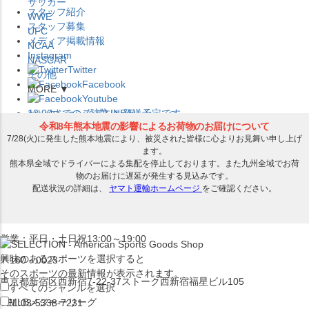
サッカー
スタッフ紹介
WWE
スタッフ募集
UFC
メディア掲載情報
NCAA
Instagram
NASCAR
Twitter
その他
Facebook
MORE ▼
Youtube
セレクション公式LINE@
12:00
までのご注文は
発送予定です。
在庫品は
1-3営業日内で発送
!! ※お取寄せ商品は対象外
×
セレクション新宿本店
ベースボール館
営業：平日・土日祝13:00～19:00
興味のあるスポーツを選択すると
〒160－0023
そのスポーツの最新情報が表示されます。
東京都新宿区西新宿7-22-37ストーク西新宿福星ビル105
すべてのジャンルを選択
MLB
メジャーリーグ
TEL:03-5338-7231