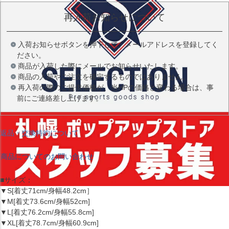
再入荷お知らせについて
入荷お知らせボタンを押下して、メールアドレスを登録してく
ださい。
商品が入荷した際にメールでお知らせいたします。
商品の入荷やご注文を確定するものではありません。
再入荷の際のご提供価格が、当HPの価格と変わる場合は、事
前にご連絡差し上げます。
返品・交換特約について
商品についてのお問い合わせ
■サイズ：
▼S[着丈71cm/身幅48.2cm］
▼M[着丈73.6cm/身幅52cm]
▼L[着丈76.2cm/身幅55.8cm]
▼XL[着丈78.7cm/身幅60.9cm]