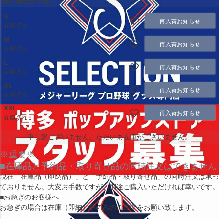
取り寄せ(3ヶ月)
S
再入荷お知らせ
在庫切れ
M
再入荷お知らせ
在庫切れ
L
再入荷お知らせ
在庫切れ
XL
再入荷お知らせ
在庫切れ
XXL
再入荷お知らせ
在庫切れ
申し訳ございません。ただいま在庫がございません。
※重要※
■在庫品と予約品・取り寄せ品の同時注文はできません
現在
「在庫品（即納品）」
と
「予約品・取り寄せ品」
の同時注文は承っ
ておりません。大変お手数ですが、別途ご購入いただければ幸いです。
■お急ぎのお客様へ
お急ぎの場合は
在庫（即納）品
のみのご注文をお願い致します。