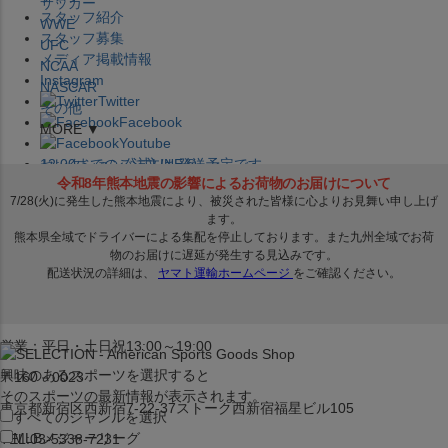
サッカー
スタッフ紹介
WWE
スタッフ募集
UFC
メディア掲載情報
NCAA
Instagram
NASCAR
Twitter
その他
Facebook
MORE ▼
Youtube
セレクション公式LINE@
12:00
までのご注文は
発送予定です。
在庫品は
1-3営業日内で発送
!! ※お取寄せ商品は対象外
×
セレクション新宿本店
ベースボール館
営業：平日・土日祝13:00～19:00
興味のあるスポーツを選択すると
〒160－0023
そのスポーツの最新情報が表示されます。
東京都新宿区西新宿7-22-37ストーク西新宿福星ビル105
すべてのジャンルを選択
MLB
メジャーリーグ
TEL:03-5338-7231