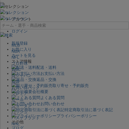
×
アカウント
ログイン
新規登録
MLB
お気に入り
NBA
カートを見る
NFL
ストア情報
プロ野球
配送・送料
WBC
お支払い方法
侍ジャパン
返品・交換
福袋
取り寄せ・予約販売
お買い得パック
会社概要
プレミア
よくある質問
セール
お問い合わせ
ジョーダン
特定商取引法に基づく表記
バッシュ
プライバシーポリシー
バスケブランド
その他
NHL
ブログ