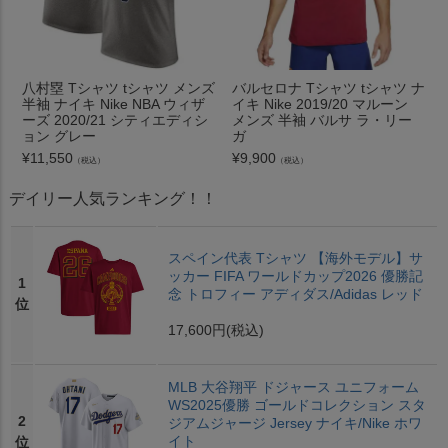
八村塁 Tシャツ tシャツ メンズ
バルセロナ Tシャツ tシャツ ナ
半袖 ナイキ Nike NBA ウィザ
イキ Nike 2019/20 マルーン
ーズ 2020/21 シティエディシ
メンズ 半袖 バルサ ラ・リー
ョン グレー
ガ
¥
11,550
¥
9,900
（税込）
（税込）
デイリー人気ランキング！！
スペイン代表 Tシャツ 【海外モデル】サ
ッカー FIFA ワールドカップ2026 優勝記
1
念 トロフィー アディダス/Adidas レッド
位
17,600円
(税込)
MLB 大谷翔平 ドジャース ユニフォーム
WS2025優勝 ゴールドコレクション スタ
2
ジアムジャージ Jersey ナイキ/Nike ホワ
イト
位