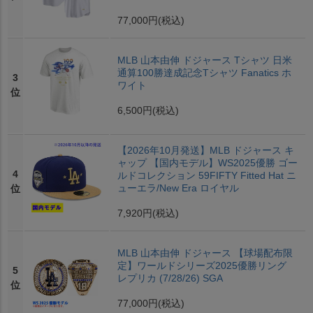
77,000円
(税込)
MLB 山本由伸 ドジャース Tシャツ 日米
通算100勝達成記念Tシャツ Fanatics ホ
3
ワイト
位
6,500円
(税込)
【2026年10月発送】MLB ドジャース キ
ャップ 【国内モデル】WS2025優勝 ゴー
4
ルドコレクション 59FIFTY Fitted Hat ニ
ューエラ/New Era ロイヤル
位
7,920円
(税込)
MLB 山本由伸 ドジャース 【球場配布限
定】ワールドシリーズ2025優勝リング
5
レプリカ (7/28/26) SGA
位
77,000円
(税込)