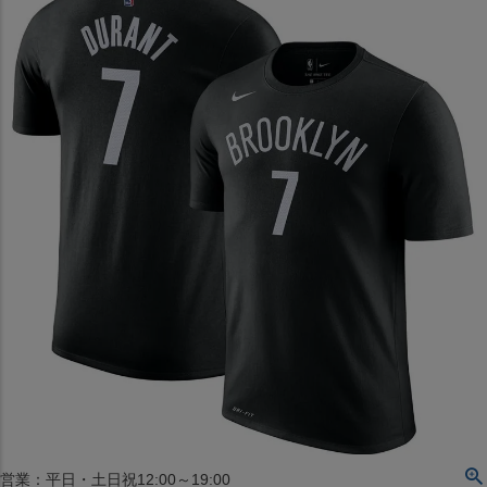
〒542-008
大阪府大阪市中央区西心斎橋1丁目6番14号
TEL:06-4708-3300
MAP
SHOP
BLOG
JR水道橋駅西口店
営業：土・日・祝日のみ 12:00-18:00
〒101-0061
東京都千代田区神田三崎町２丁目２２−１ 1F
MAP
SHOP
セレクション名古屋エスカ地下街店
営業：平日・土日祝12:00～19:00