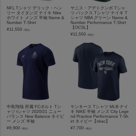
NFL Tシャツ デリック・ヘン
ヤニス・アデトクンボ Tシャ
リー タイタンズ ナイキ Nike
ツ バックス Tシャツ ナイキ T
ホワイト メンズ 半袖 Name &
シャツ NBA グリーン Name &
Number T-Shirt
Number Performance T-Shirt
【OCSL】
¥
11,550
（税込）
¥
11,550
（税込）
中島翔哉 所属 FCポルト Tシ
ヤンキース Tシャツ MLB ナイ
ャツ tシャツ 2020/21 ニュー
キ NIKE 半袖 メンズ City Lege
バランス New Balance ネイビ
nd Practice Performance T-Sh
ー メンズ 半袖
irt ネイビー【nkac】
¥
9,900
¥
7,700
（税込）
（税込）