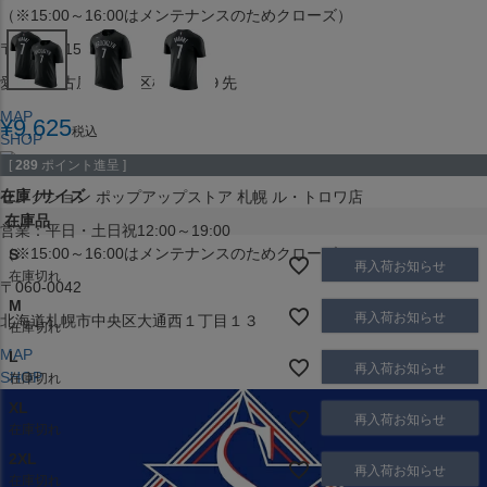
（※15:00～16:00はメンテナンスのためクローズ）
〒453-0015
愛知県名古屋市中村区椿町６−９先
MAP
¥
9,625
税込
SHOP
[
289
ポイント進呈 ]
在庫
サイズ
セレクション ポップアップストア 札幌 ル・トロワ店
在庫品
営業：平日・土日祝12:00～19:00
（※15:00～16:00はメンテナンスのためクローズ）
S
再入荷お知らせ
在庫切れ
〒060-0042
M
再入荷お知らせ
北海道札幌市中央区大通西１丁目１３
在庫切れ
MAP
L
再入荷お知らせ
SHOP
在庫切れ
XL
再入荷お知らせ
在庫切れ
2XL
再入荷お知らせ
在庫切れ