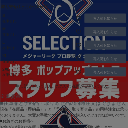
取り寄せ(1ヶ月から2ヶ月)
S
再入荷お知らせ
在庫切れ
M
再入荷お知らせ
在庫切れ
L
再入荷お知らせ
在庫切れ
XL
再入荷お知らせ
在庫切れ
2XL
再入荷お知らせ
在庫切れ
申し訳ございません。ただいま在庫がございません。
※重要※
■在庫品と予約品・取り寄せ品の同時注文はできません
現在
「在庫品（即納品）」
と
「予約品・取り寄せ品」
の同時注文は承っ
ておりません。大変お手数ですが、別途ご購入いただければ幸いです。
■お急ぎのお客様へ
お急ぎの場合は
在庫（即納）品
のみのご注文をお願い致します。