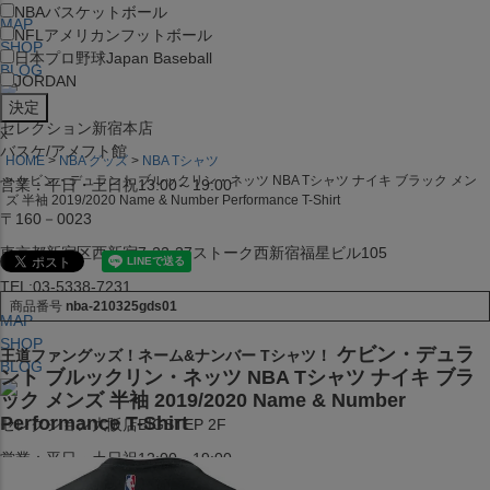
NBA
バスケットボール
MAP
NFL
アメリカンフットボール
SHOP
日本プロ野球
Japan Baseball
BLOG
JORDAN
セレクション新宿本店
x
バスケ/アメフト館
HOME
NBA グッズ
NBA Tシャツ
ケビン・デュラント ブルックリン・ネッツ NBA Tシャツ ナイキ ブラック メン
営業：平日・土日祝13:00～19:00
ズ 半袖 2019/2020 Name & Number Performance T-Shirt
〒160－0023
東京都新宿区西新宿7-22-37ストーク西新宿福星ビル105
TEL:03-5338-7231
商品番号
nba-210325gds01
MAP
SHOP
ケビン・デュラ
王道ファングッズ！ネーム&ナンバー Tシャツ！
BLOG
ント ブルックリン・ネッツ NBA Tシャツ ナイキ ブラ
ック メンズ 半袖 2019/2020 Name & Number
Performance T-Shirt
セレクション大阪店BIGSTEP 2F
営業：平日・土日祝12:00～19:00