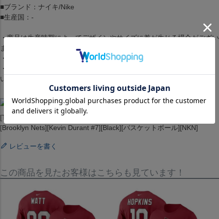
■ブランド：ナイキ/Nike
■生産国：-
・商品は生産時期によってデザインやサイズに差が生じる場合がござい
ます。
・商品はモニターの影響で色の変化が感じられる場合がございます。
・洗濯・アイロンの使用につきましては、品質マークに従ってくださ
い。
[Tシャツ][トップス][2019/2020 Name & Number Performance T-Shirt]
[Brooklyn Nets][Kevin Durant #7][Black][バスケットボール][NKN]
レビューを書く
この商品を見たお客様はこちらも見ています！