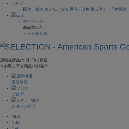
ヘルプ
配送・発送
お支払い方法
返品・交換
取り寄せ・予約販売
マイページ
商品数:
0
点
カートを見る
店頭在庫品は
-月-日(-)
発送
※お取り寄せ商品は対象外
店舗情報
ブログ
スタッフ紹介
MLB
NBA
NFL