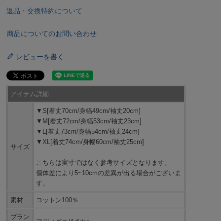
返品・交換特約について
商品についてのお問い合わせ
レビューを書く
アイテム詳細
▼S[着丈70cm/身幅49cm/袖丈20cm]
▼M[着丈72cm/身幅53cm/袖丈23cm]
▼L[着丈73cm/身幅54cm/袖丈24cm]
▼XL[着丈74cm/身幅60cm/袖丈25cm]
サイズ
こちらは実寸ではなく参考サイズとなります。
個体差により5~10cmの差異が出る場合がございま
す。
素材
コットン100％
ブラン