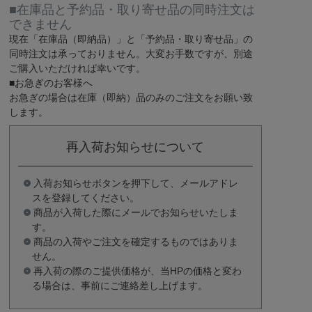
■在庫品と予約品・取り寄せ品の同時注文は
できません
現在
「在庫品（即納品）」
と
「予約品・取り寄せ品」
の
同時注文は承っておりません。大変お手数ですが、別途
ご購入いただければ幸いです。
■お急ぎのお客様へ
お急ぎの場合は
在庫（即納）品
のみのご注文をお願い致
します。
再入荷お知らせについて
入荷お知らせボタンを押下して、メールアドレ
スを登録してください。
商品が入荷した際にメールでお知らせいたしま
す。
商品の入荷やご注文を確定するものではありま
せん。
再入荷の際のご提供価格が、当HPの価格と変わ
る場合は、事前にご連絡差し上げます。