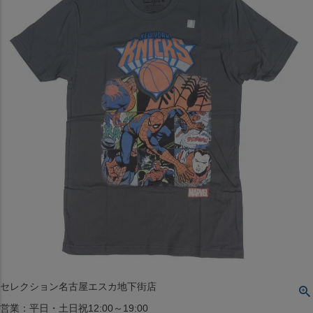
〒542-008
大阪府大阪市中央区西心斎橋1丁目6番14号
TEL:06-4708-3300
MAP
SHOP
BLOG
JR水道橋駅西口店
営業：土・日・祝日のみ 12:00-18:00
〒101-0061
東京都千代田区神田三崎町２丁目２２−１ 1F
MAP
SHOP
セレクション名古屋エスカ地下街店
営業：平日・土日祝12:00～19:00