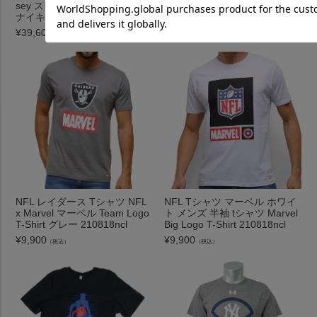
sey スウィングマン アイコン
ナンバー TEE ミッチェル＆ネ
ナイキ/Nike ゴールド
ス/Mitchell & Ness ロイヤル
¥
39,600
¥
16,500
（税込）
（税込）
NFL レイダース Tシャツ NFL
NFL Tシャツ マーベル ホワイ
x Marvel マーベル Team Logo
ト メンズ 半袖 tシャツ Marvel
T-Shirt グレー 210818ncl
Big Logo T-Shirt 210818ncl
¥
9,900
¥
9,900
（税込）
（税込）