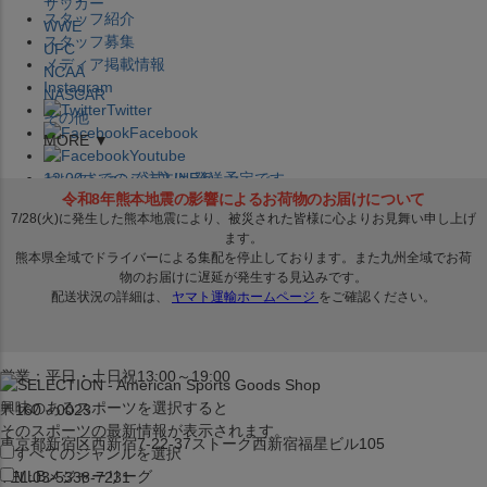
サッカー
スタッフ紹介
WWE
スタッフ募集
UFC
メディア掲載情報
NCAA
Instagram
NASCAR
Twitter
その他
Facebook
MORE ▼
Youtube
セレクション公式LINE@
12:00
までのご注文は
発送予定です。
在庫品は
1-3営業日内で発送
!! ※お取寄せ商品は対象外
×
セレクション新宿本店
ベースボール館
営業：平日・土日祝13:00～19:00
興味のあるスポーツを選択すると
〒160－0023
そのスポーツの最新情報が表示されます。
東京都新宿区西新宿7-22-37ストーク西新宿福星ビル105
すべてのジャンルを選択
MLB
メジャーリーグ
TEL:03-5338-7231