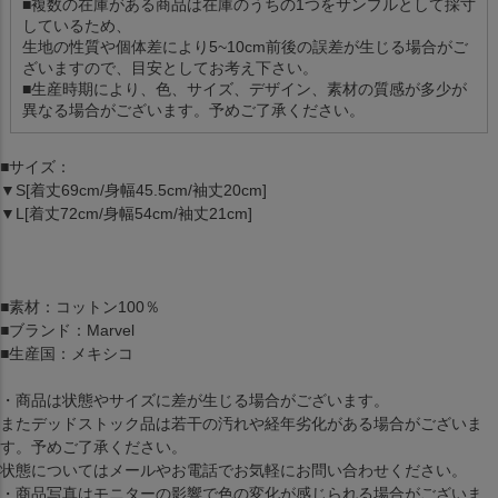
■複数の在庫がある商品は在庫のうちの1つをサンプルとして採寸
しているため、
生地の性質や個体差により5~10cm前後の誤差が生じる場合がご
ざいますので、目安としてお考え下さい。
■生産時期により、色、サイズ、デザイン、素材の質感が多少が
異なる場合がございます。予めご了承ください。
■サイズ：
▼S[着丈69cm/身幅45.5cm/袖丈20cm]
▼L[着丈72cm/身幅54cm/袖丈21cm]
■素材：コットン100％
■ブランド：Marvel
■生産国：メキシコ
・商品は状態やサイズに差が生じる場合がございます。
またデッドストック品は若干の汚れや経年劣化がある場合がございま
す。予めご了承ください。
状態についてはメールやお電話でお気軽にお問い合わせください。
・商品写真はモニターの影響で色の変化が感じられる場合がございま