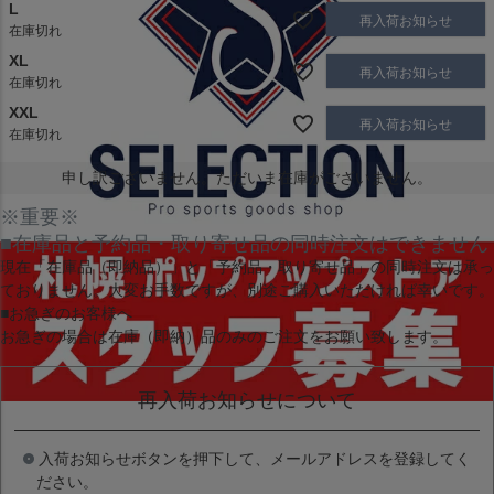
L
再入荷お知らせ
在庫切れ
XL
再入荷お知らせ
在庫切れ
XXL
再入荷お知らせ
在庫切れ
申し訳ございません。ただいま在庫がございません。
※重要※
■在庫品と予約品・取り寄せ品の同時注文はできません
現在
「在庫品（即納品）」
と
「予約品・取り寄せ品」
の同時注文は承っ
ておりません。大変お手数ですが、別途ご購入いただければ幸いです。
■お急ぎのお客様へ
お急ぎの場合は
在庫（即納）品
のみのご注文をお願い致します。
再入荷お知らせについて
入荷お知らせボタンを押下して、メールアドレスを登録してく
ださい。