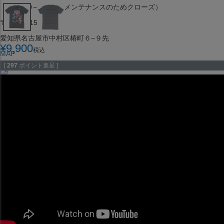
（※15:00～16:00はメンテナンスのためクローズ）
〒453-0015
愛知県名古屋市中村区椿町６−９先
¥
9,900
税込
MAP
SHOP
[
297
ポイント進呈 ]
セレクション ポップアップストア 札幌 ル・トロワ店
営業：平日・土日祝12:00～19:00
（※15:00～16:00はメンテナンスのためクローズ）
〒060-0042
北海道札幌市中央区大通西１丁目１３
MAP
SHOP