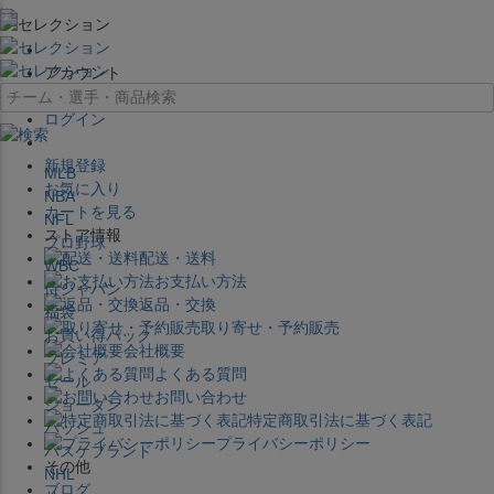
×
アカウント
ログイン
新規登録
MLB
お気に入り
NBA
カートを見る
NFL
ストア情報
プロ野球
配送・送料
WBC
お支払い方法
侍ジャパン
返品・交換
福袋
取り寄せ・予約販売
お買い得パック
会社概要
プレミア
よくある質問
セール
お問い合わせ
ジョーダン
特定商取引法に基づく表記
バッシュ
プライバシーポリシー
バスケブランド
その他
NHL
ブログ