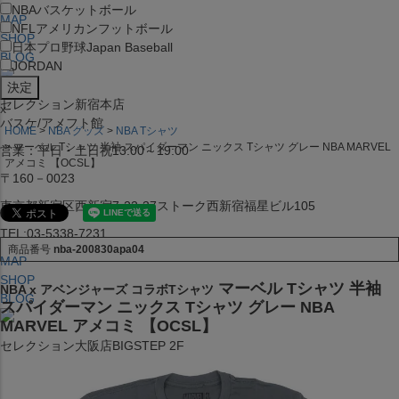
NBA
バスケットボール
MAP
NFL
アメリカンフットボール
SHOP
日本プロ野球
Japan Baseball
BLOG
JORDAN
セレクション新宿本店
x
バスケ/アメフト館
HOME
NBA グッズ
NBA Tシャツ
マーベル Tシャツ 半袖 スパイダーマン ニックス Tシャツ グレー NBA MARVEL
営業：平日・土日祝13:00～19:00
アメコミ 【OCSL】
〒160－0023
東京都新宿区西新宿7-22-37ストーク西新宿福星ビル105
TEL:03-5338-7231
商品番号
nba-200830apa04
MAP
SHOP
マーベル Tシャツ 半袖
NBA x アベンジャーズ コラボTシャツ
BLOG
スパイダーマン ニックス Tシャツ グレー NBA
MARVEL アメコミ 【OCSL】
セレクション大阪店BIGSTEP 2F
営業：平日・土日祝12:00～19:00