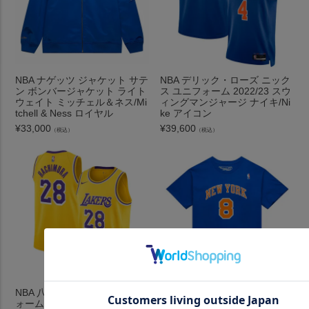
NBA ナゲッツ ジャケット サテ
NBA デリック・ローズ ニック
ン ボンバージャケット ライト
ス ユニフォーム 2022/23 スウ
ウェイト ミッチェル＆ネス/Mi
ィングマンジャージ ナイキ/Ni
tchell & Ness ロイヤル
ke アイコン
¥
33,000
¥
39,600
（税込）
（税込）
NBA 八村塁 レイカーズ ユニフ
NBA ラトレル・スプリーウェ
ォーム 2020/21 Swingman Jer
ル ニックス Tシャツ ネーム＆